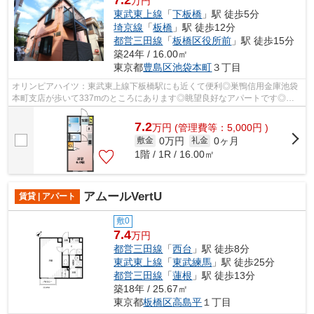
7.2
万円
東武東上線
「
下板橋
」駅 徒歩5分
埼京線
「
板橋
」駅 徒歩12分
都営三田線
「
板橋区役所前
」駅 徒歩15分
築24年 / 16.00㎡
東京都
豊島区
池袋本町
３丁目
オリンピアハイツ：東武東上線下板橋駅にも近くて便利◎巣鴨信用金庫池袋
本町支店が歩いて337mのところにあります◎眺望良好なアパートです◎こ
の物件は駅から徒歩5分のアパートです◎交通...
7.2
万
円
(管理費等：5,000円 )
0万円
0ヶ月
敷金
礼金
1階 / 1R / 16.00㎡
アムールVertU
賃貸 | アパート
敷0
7.4
万円
都営三田線
「
西台
」駅 徒歩8分
東武東上線
「
東武練馬
」駅 徒歩25分
都営三田線
「
蓮根
」駅 徒歩13分
築18年 / 25.67㎡
東京都
板橋区
高島平
１丁目