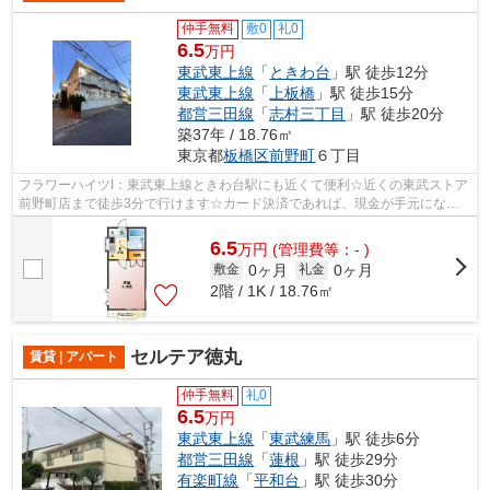
仲手無料
敷0
礼0
6.5
万円
東武東上線
「
ときわ台
」駅 徒歩12分
東武東上線
「
上板橋
」駅 徒歩15分
都営三田線
「
志村三丁目
」駅 徒歩20分
築37年 / 18.76㎡
東京都
板橋区
前野町
６丁目
フラワーハイツI：東武東上線ときわ台駅にも近くて便利☆近くの東武ストア
前野町店まで徒歩3分で行けます☆カード決済であれば、現金が手元になく
てもお支払いできます☆こちらの物件は...
6.5
万
円
(管理費等：- )
0ヶ月
0ヶ月
敷金
礼金
2階 / 1K / 18.76㎡
セルテア徳丸
賃貸 | アパート
仲手無料
礼0
6.5
万円
東武東上線
「
東武練馬
」駅 徒歩6分
都営三田線
「
蓮根
」駅 徒歩29分
有楽町線
「
平和台
」駅 徒歩30分