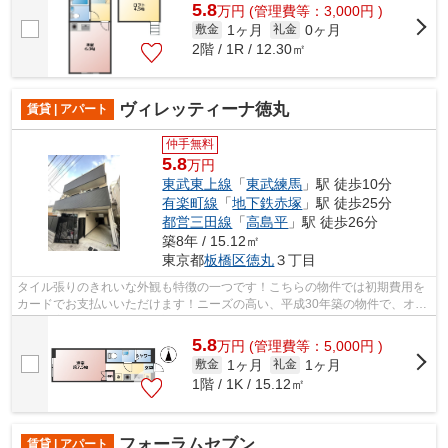
5.8
万
円
(管理費等：3,000円 )
1ヶ月
0ヶ月
敷金
礼金
2階 / 1R / 12.30㎡
ヴィレッティーナ徳丸
賃貸 | アパート
仲手無料
5.8
万円
東武東上線
「
東武練馬
」駅 徒歩10分
有楽町線
「
地下鉄赤塚
」駅 徒歩25分
都営三田線
「
高島平
」駅 徒歩26分
築8年 / 15.12㎡
東京都
板橋区
徳丸
３丁目
タイル張りのきれいな外観も特徴の一つです！こちらの物件では初期費用を
カードでお支払いいただけます！ニーズの高い、平成30年築の物件で、オシ
ャレな室内が魅力的！防犯対策もバッ...
5.8
万
円
(管理費等：5,000円 )
1ヶ月
1ヶ月
敷金
礼金
1階 / 1K / 15.12㎡
フォーラムセブン
賃貸 | アパート