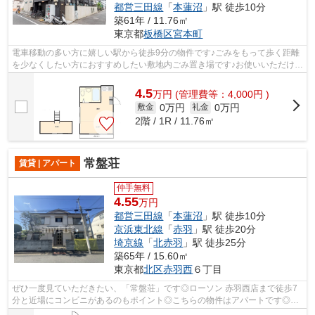
都営三田線
「
本蓮沼
」駅 徒歩10分
築61年 / 11.76㎡
東京都
板橋区
宮本町
電車移動の多い方に嬉しい駅から徒歩9分の物件です♪ごみをもって歩く距離
を少なくしたい方におすすめしたい敷地内ごみ置き場です♪お使いいただける
沿線は2つあり、便利な立地です♪風通...
4.5
万
円
(管理費等：4,000円 )
0万円
0万円
敷金
礼金
2階 / 1R / 11.76㎡
常盤荘
賃貸 | アパート
仲手無料
4.55
万円
都営三田線
「
本蓮沼
」駅 徒歩10分
京浜東北線
「
赤羽
」駅 徒歩20分
埼京線
「
北赤羽
」駅 徒歩25分
築65年 / 15.60㎡
東京都
北区
赤羽西
６丁目
ぜひ一度見ていただきたい、「常盤荘」です◎ローソン 赤羽西店まで徒歩7
分と近場にコンビニがあるのもポイント◎こちらの物件はアパートです◎ア
クセスの良い徒歩10分の物件です◎通風シ...