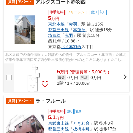
アルクスコート赤羽西
賃貸 | アパート
仲手無料
フリーレント
敷0
礼0
5
万円
東北本線
「
赤羽
」駅 徒歩15分
都営三田線
「
本蓮沼
」駅 徒歩18分
埼京線
「
赤羽
」駅 徒歩15分
築11年 / 10.88㎡
東京都
北区
赤羽西
３丁目
北区近辺での物件情報：大好評のあの物件「アルクスコート赤羽西」☆城北
信用金庫赤羽西口支店西が丘出張所が徒歩4分のところにあります☆こちら
の物件はアパートです☆空気の入れ替えも...
5
万
円
(管理費等：5,000円 )
0万円
0万円
敷金
礼金
1階 / 1R / 10.88㎡
ラ・フルール
賃貸 | アパート
仲手無料
敷0
礼0
5.1
万円
東武東上線
「
ときわ台
」駅 徒歩3分
都営三田線
「
板橋本町
」駅 徒歩17分