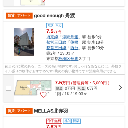
good enough 舟渡
賃貸 | アパート
敷0
礼0
7.5
万円
埼京線
「
浮間舟渡
」駅 徒歩9分
都営三田線
「
蓮根
」駅 徒歩18分
都営三田線
「
西台
」駅 徒歩20分
築2年 / 19.03㎡
東京都
板橋区
舟渡
３丁目
徒歩9分に駅のある、ニーズの高い物件です♪おしゃれなあなたには、外観タ
イル張りの物件がおすすめです♪眺めの良い物件です♪2沿線利用ができる、
交通の便が良い物件です♪こちらの物件...
7.5
万
円
(管理費等：5,000円 )
0万円
0万円
敷金
礼金
1階 / 1K / 19.03㎡
MELLAS北赤羽
賃貸 | アパート
仲手無料
礼0
新築
7.8
万円