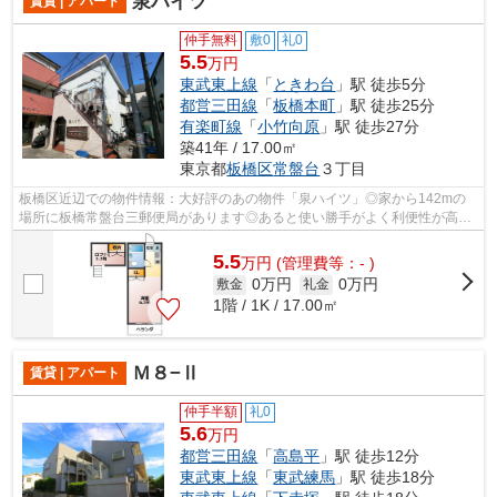
泉ハイツ
賃貸 | アパート
仲手無料
敷0
礼0
5.5
万円
東武東上線
「
ときわ台
」駅 徒歩5分
都営三田線
「
板橋本町
」駅 徒歩25分
有楽町線
「
小竹向原
」駅 徒歩27分
築41年 / 17.00㎡
東京都
板橋区
常盤台
３丁目
板橋区近辺での物件情報：大好評のあの物件「泉ハイツ」◎家から142mの
場所に板橋常盤台三郵便局があります◎あると使い勝手がよく利便性が高い
のが敷地内ごみ置き場です◎徒歩5分で駅に...
5.5
万
円
(管理費等：- )
0万円
0万円
敷金
礼金
1階 / 1K / 17.00㎡
Ｍ８−Ⅱ
賃貸 | アパート
仲手半額
礼0
5.6
万円
都営三田線
「
高島平
」駅 徒歩12分
東武東上線
「
東武練馬
」駅 徒歩18分