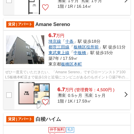
1ヶ月
1ヶ月
敷金
礼金
1階 / 1R / 16.14㎡
Amane Sereno
賃貸 | アパート
6.7
万円
埼京線
「
十条
」駅 徒歩18分
都営三田線
「
板橋区役所前
」駅 徒歩11分
東武東上線
「
中板橋
」駅 徒歩15分
築7年 / 17.59㎡
東京都
板橋区
本町
ぜひ一度見ていただきたい、「Amane Sereno」です◎ローソンストア100
LS板橋本町店まで徒歩1分と近場にコンビニがあるのもポイント◎築7年の物
件です◎シンプルながらも風の通り道がしっ...
6.7
万
円
(管理費等：4,500円 )
0.5ヶ月
1ヶ月
敷金
礼金
1階 / 1K / 17.59㎡
白稜ハイム
賃貸 | アパート
仲手無料
礼0