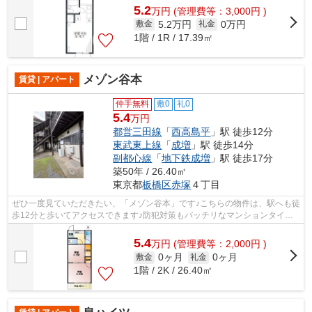
5.2
万
円
(管理費等：3,000円 )
5.2万円
0万円
敷金
礼金
1階 / 1R / 17.39㎡
メゾン谷本
賃貸 | アパート
仲手無料
敷0
礼0
5.4
万円
都営三田線
「
西高島平
」駅 徒歩12分
東武東上線
「
成増
」駅 徒歩14分
副都心線
「
地下鉄成増
」駅 徒歩17分
築50年 / 26.40㎡
東京都
板橋区
赤塚
４丁目
ぜひ一度見ていただきたい、「メゾン谷本」です♪こちらの物件は、駅へも徒
歩12分と歩いてアクセスできます♪防犯対策もバッチリなマンションタイプ
の物件です♪こちらの物件、通風良好な...
5.4
万
円
(管理費等：2,000円 )
0ヶ月
0ヶ月
敷金
礼金
1階 / 2K / 26.40㎡