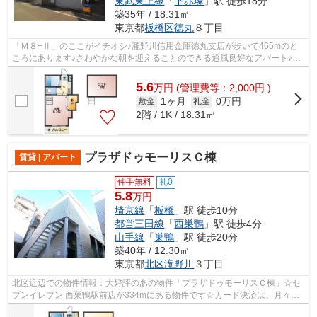
東武東上線
「
下赤塚
」駅 徒歩18分
築35年 / 18.31㎡
東京都
板橋区
徳丸
８丁目
「Ｍ８−Ⅱ」のここがイチオシ♪瀧野川信用金庫徳丸支店が歩いて465mのと
ころにあります♪さわやかな朝を迎えることのできる通風良好なアパート♪こ
ちらの物件では初期費用をカードでお支払...
5.6
万
円
(管理費等：2,000円 )
1ヶ月
0万円
敷金
礼金
2階 / 1K / 18.31㎡
プラザドゥモーリスＣ棟
賃貸 | アパート
仲手無料
礼0
5.8
万円
埼京線
「
板橋
」駅 徒歩10分
都営三田線
「
西巣鴨
」駅 徒歩4分
山手線
「
巣鴨
」駅 徒歩20分
築40年 / 12.30㎡
東京都
北区
滝野川
３丁目
北区近辺での物件情報：大好評のあの物件「プラザドゥモーリスＣ棟」☆セ
ブンイレブン 西巣鴨駅前店が334mにある物件です☆カード決済は、月々の
家賃や初期費用支払いのわずらわしさを解...