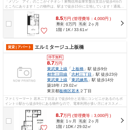
「メゾン アイ」のここがイチオシ！巣鴨信用金庫常盤台支店が徒歩4分の
ところにあります！この物件は、駅まで徒歩15分に立地しています！通風良
好のアパートなのでいつでも新鮮な空気...
8.5
万
円
(管理費等：4,000円 )
0万円
2ヶ月
敷金
礼金
1階 / 1K / 33.61㎡
エルミタージュ上板橋
賃貸 | アパート
仲手無料
8.7
万円
東武東上線
「
上板橋
」駅 徒歩9分
都営三田線
「
志村三丁目
」駅 徒歩23分
東武東上線
「
東武練馬
」駅 徒歩14分
築18年 / 29.02㎡
東京都
板橋区
若木
２丁目
ファミリーマート 若木二丁目店まで徒歩6分と近場にコンビニがあるのもポ
イント☆駅から徒歩9分にある物件なので、電車利用が多い方にオススメで
す☆こちらの物件、通風良好な居住環境で...
8.7
万
円
(管理費等：3,000円 )
1ヶ月
2ヶ月
敷金
礼金
1階 / 1DK / 29.02㎡