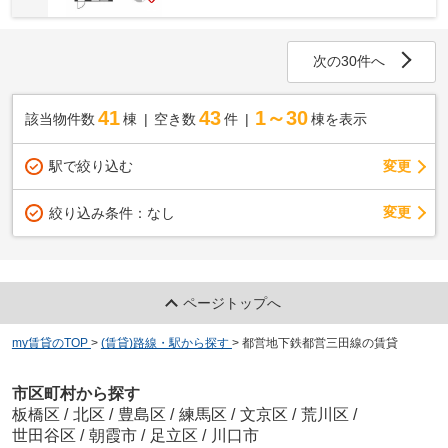
次の30件へ
41
43
1～30
該当物件数
棟
空き数
件
棟を表示
駅で絞り込む
変更
変更
絞り込み条件：
なし
ページトップへ
my賃貸のTOP
>
(賃貸)路線・駅から探す
>
都営地下鉄都営三田線の賃貸
市区町村から探す
板橋区
/
北区
/
豊島区
/
練馬区
/
文京区
/
荒川区
/
世田谷区
/
朝霞市
/
足立区
/
川口市