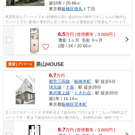
築33年 / 20.66㎡
東京都
板橋区
徳丸
１丁目
眺望良好なアパートです♪利便性の高い徒歩6分の物件です♪こちらの物件は
アパートです♪夏場の電気代も安く抑えられる通風良好で快適なアパートです
♪2つの路線をご利用できる場所にあり...
6.5
万
円
(管理費等：3,000円 )
1ヶ月
0ヶ月
敷金
礼金
1階 / 1K / 20.66㎡
美山HOUSE
賃貸 | アパート
6.7
万円
都営三田線
「
板橋本町
」駅 徒歩5分
埼京線
「
十条
」駅 徒歩28分
東武東上線
「
ときわ台
」駅 徒歩20分
築1年 / 16.14㎡
東京都
板橋区
宮本町
近くのコモディイイダ 宮本町店まで徒歩4分で行けます！こちらの物件はア
パートです！駅まで徒歩5分の立地が魅力的な、利便性の高い物件です！室
内に新鮮な空気を取り入れやすい風通し...
6.7
万
円
(管理費等：5,000円 )