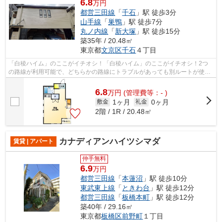
6.8
万円
都営三田線
「
千石
」駅 徒歩3分
山手線
「
巣鴨
」駅 徒歩7分
丸ノ内線
「
新大塚
」駅 徒歩15分
築35年 / 20.48㎡
東京都
文京区
千石
４丁目
「白稜ハイム」のここがイチオシ！「白稜ハイム」のここがイチオシ！2つ
の路線が利用可能で、どちらかの路線にトラブルがあっても別ルートが使え
ます！風通しの良い物件は利便性が高く...
6.8
万
円
(管理費等：- )
1ヶ月
0ヶ月
敷金
礼金
2階 / 1R / 20.48㎡
カナディアンハイツシマダ
賃貸 | アパート
仲手無料
6.9
万円
都営三田線
「
本蓮沼
」駅 徒歩10分
東武東上線
「
ときわ台
」駅 徒歩12分
都営三田線
「
板橋本町
」駅 徒歩12分
築40年 / 29.16㎡
東京都
板橋区
前野町
１丁目