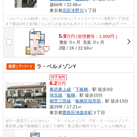
築66年 / 22.68㎡
東京都
北区
滝野川
１丁目
「パレーシャル鈴木」のここがイチオシ♪ファミリーマート 滝野川一丁目店
まで徒歩2分と近場にコンビニがあるのもポイント♪こちらの物件はアパート
です♪風通しの良い物件は利便性が高く...
5.9
万
円
(管理費等：1,000円 )
0ヶ月
0ヶ月
敷金
礼金
2階 / 1K / 22.68㎡
ラ・ベルメゾンY
賃貸 | アパート
仲手無料
6.2
万円
東武東上線
「
下板橋
」駅 徒歩3分
埼京線
「
板橋
」駅 徒歩10分
都営三田線
「
板橋区役所前
」駅 徒歩13分
築29年 / 17.21㎡
東京都
豊島区
池袋本町
３丁目
ぜひ一度見ていただきたい、「ラ・ベルメゾンY」です！ラ・ベルメゾンY：
東武東上線下板橋駅にも近くて便利！最上階の物件です！こちらの物件はア
パートです！シンプルながらも風の通...