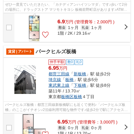
ぜひ一度見ていただきたい、「カナディアンハイツシマダ」です♪歩いて2分
の場所に、ドラッグストア マツモトキヨシ 板橋前野町店があります♪ATMに
行かずとも、初期費用や家賃をカード...
6.9
万
円
(管理費等：2,000円 )
1ヶ月
1ヶ月
敷金
礼金
1階 / 2K / 29.16㎡
パークヒルズ板橋
賃貸 | アパート
仲手半額
敷0
礼0
6.95
万円
都営三田線
「
新板橋
」駅 徒歩2分
埼京線
「
板橋
」駅 徒歩5分
東武東上線
「
下板橋
」駅 徒歩8分
築11年 / 13.70㎡
東京都
板橋区
板橋
４丁目
パークヒルズ板橋：都営三田線新板橋駅にも近くて便利♪「パークヒルズ板
橋」のここがイチオシ♪2沿線利用可能な物件です♪徒歩2分で駅にアクセス可
能な、魅力的な駅近物件です♪こちらの...
6.95
万
円
(管理費等：3,000円 )
0ヶ月
0ヶ月
敷金
礼金
1階 / 1R / 13.70㎡