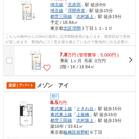
埼京線
「
北赤羽
」駅 徒歩9分
埼京線
「
浮間舟渡
」駅 徒歩15分
都営三田線
「
志村坂上
」駅 徒歩19分
予定 / 18.84㎡
東京都
北区
浮間
３丁目１１-１０
こちらの物件から228mの場所に北浮間郵便局があります。眺望良好で景色
が楽しめます。敷地内にゴミ置き場を備えているので敷地外に出る必要が無
く、短時間でサッとゴミ出しを終えられ...
7.8
万
円
(管理費等：5,000円 )
1ヶ月
0万円
敷金
礼金
2階 / 1K / 18.84㎡
メゾン アイ
賃貸 | アパート
敷0
8.5
万円
東武東上線
「
ときわ台
」駅 徒歩15分
東武東上線
「
上板橋
」駅 徒歩16分
都営三田線
「
志村坂上
」駅 徒歩19分
築16年 / 33.61㎡
東京都
板橋区
前野町
６丁目