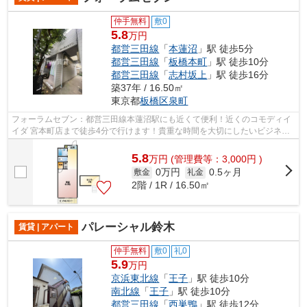
仲手無料
敷0
5.8
万円
都営三田線
「
本蓮沼
」駅 徒歩5分
都営三田線
「
板橋本町
」駅 徒歩10分
都営三田線
「
志村坂上
」駅 徒歩16分
築37年 / 16.50㎡
東京都
板橋区
泉町
フォーラムセブン：都営三田線本蓮沼駅にも近くて便利！近くのコモディイ
イダ 宮本町店まで徒歩4分で行けます！貴重な時間を大切にしたいビジネス
マンにおすすめの交通のアクセスが良...
5.8
万
円
(管理費等：3,000円 )
0万円
0.5ヶ月
敷金
礼金
2階 / 1R / 16.50㎡
パレーシャル鈴木
賃貸 | アパート
仲手無料
敷0
礼0
5.9
万円
京浜東北線
「
王子
」駅 徒歩10分
南北線
「
王子
」駅 徒歩10分
都営三田線
「
西巣鴨
」駅 徒歩12分