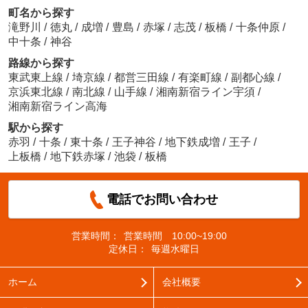
町名から探す
滝野川
/
徳丸
/
成増
/
豊島
/
赤塚
/
志茂
/
板橋
/
十条仲原
/
中十条
/
神谷
路線から探す
東武東上線
/
埼京線
/
都営三田線
/
有楽町線
/
副都心線
/
京浜東北線
/
南北線
/
山手線
/
湘南新宿ライン宇須
/
湘南新宿ライン高海
駅から探す
赤羽
/
十条
/
東十条
/
王子神谷
/
地下鉄成増
/
王子
/
上板橋
/
地下鉄赤塚
/
池袋
/
板橋
電話でお問い合わせ
営業時間：
営業時間 10:00~19:00
定休日：
毎週水曜日
ホーム
会社概要