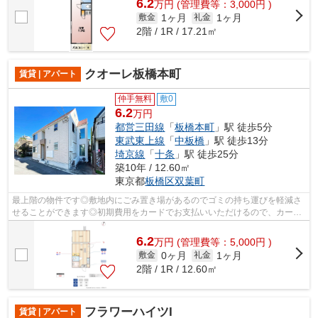
6.2
万
円
(管理費等：3,000円 )
1ヶ月
1ヶ月
敷金
礼金
2階 / 1R / 17.21㎡
クオーレ板橋本町
賃貸 | アパート
仲手無料
敷0
6.2
万円
都営三田線
「
板橋本町
」駅 徒歩5分
東武東上線
「
中板橋
」駅 徒歩13分
埼京線
「
十条
」駅 徒歩25分
築10年 / 12.60㎡
東京都
板橋区
双葉町
最上階の物件です◎敷地内にごみ置き場があるのでゴミの持ち運びを軽減さ
せることができます◎初期費用をカードでお支払いいただけるので、カード
で決済したい方にもおすすめです◎2沿線...
6.2
万
円
(管理費等：5,000円 )
0ヶ月
1ヶ月
敷金
礼金
2階 / 1R / 12.60㎡
フラワーハイツI
賃貸 | アパート