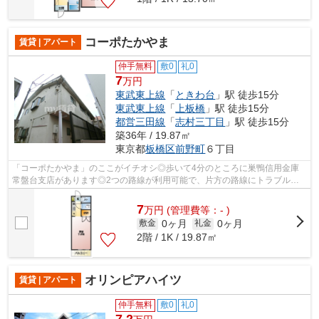
コーポたかやま
賃貸 | アパート
仲手無料
敷0
礼0
7
万円
東武東上線
「
ときわ台
」駅 徒歩15分
東武東上線
「
上板橋
」駅 徒歩15分
都営三田線
「
志村三丁目
」駅 徒歩15分
築36年 / 19.87㎡
東京都
板橋区
前野町
６丁目
「コーポたかやま」のここがイチオシ◎歩いて4分のところに巣鴨信用金庫
常盤台支店があります◎2つの路線が利用可能で、片方の路線にトラブルが
あっても別ルートが使えます◎こちらの物件...
7
万
円
(管理費等：- )
0ヶ月
0ヶ月
敷金
礼金
2階 / 1K / 19.87㎡
オリンピアハイツ
賃貸 | アパート
仲手無料
敷0
礼0