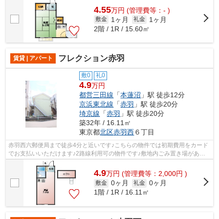
4.55
万
円
(管理費等：- )
1ヶ月
1ヶ月
敷金
礼金
2階 / 1R / 15.60㎡
フレクション赤羽
賃貸 | アパート
敷0
礼0
4.9
万円
都営三田線
「
本蓮沼
」駅 徒歩12分
京浜東北線
「
赤羽
」駅 徒歩20分
埼京線
「
赤羽
」駅 徒歩20分
築32年 / 16.11㎡
東京都
北区
赤羽西
６丁目
赤羽西六郵便局まで徒歩4分と近いです♪こちらの物件では初期費用をカード
でお支払いいただけます♪2路線利用可の物件です♪敷地内ごみ置き場がある
物件です♪駅まで徒歩12分と、立地が魅...
4.9
万
円
(管理費等：2,000円 )
0ヶ月
0ヶ月
敷金
礼金
1階 / 1R / 16.11㎡