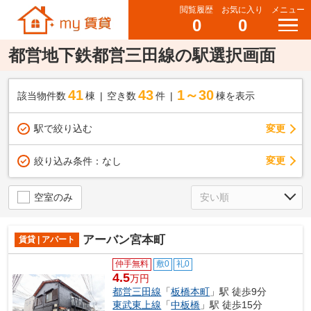
閲覧履歴
お気に入り
メニュー
0
0
都営地下鉄都営三田線の駅選択画面
41
43
1～30
該当物件数
棟
空き数
件
棟を表示
駅で絞り込む
変更
変更
絞り込み条件：
なし
空室のみ
アーバン宮本町
賃貸 | アパート
仲手無料
敷0
礼0
4.5
万円
都営三田線
「
板橋本町
」駅 徒歩9分
東武東上線
「
中板橋
」駅 徒歩15分