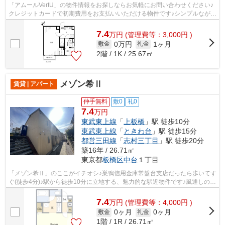
「アムールVertU」の物件情報をお探しならお気軽にお問い合わせください♪
クレジットカードで初期費用をお支払いいただける物件です♪シンプルながら
も風の通り道がしっかり造られている...
7.4
万
円
(管理費等：3,000円 )
0万円
1ヶ月
敷金
礼金
2階 / 1K / 25.67㎡
メゾン希Ⅱ
賃貸 | アパート
仲手無料
敷0
礼0
7.4
万円
東武東上線
「
上板橋
」駅 徒歩10分
東武東上線
「
ときわ台
」駅 徒歩15分
都営三田線
「
志村三丁目
」駅 徒歩20分
築16年 / 26.71㎡
東京都
板橋区
中台
１丁目
「メゾン希Ⅱ」のここがイチオシ♪巣鴨信用金庫常盤台支店だったら歩いてす
ぐ(徒歩4分)♪駅から徒歩10分に立地する、魅力的な駅近物件です♪風通しの良
いアパートは利便性が高く好条件です...
7.4
万
円
(管理費等：4,000円 )
0ヶ月
0ヶ月
敷金
礼金
1階 / 1R / 26.71㎡