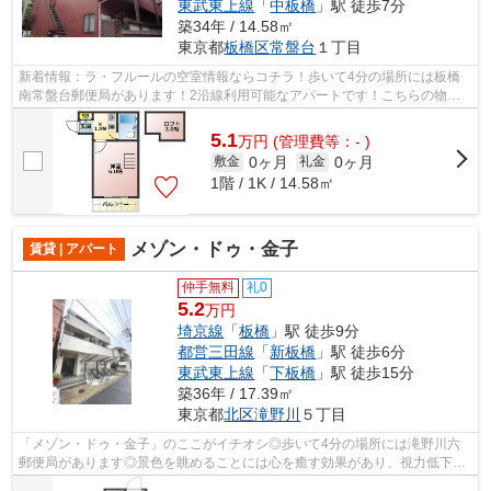
東武東上線
「
中板橋
」駅 徒歩7分
築34年 / 14.58㎡
東京都
板橋区
常盤台
１丁目
新着情報：ラ・フルールの空室情報ならコチラ！歩いて4分の場所には板橋
南常盤台郵便局があります！2沿線利用可能なアパートです！こちらの物件
はアパートです！駅まで徒歩3分の位置に...
5.1
万
円
(管理費等：- )
0ヶ月
0ヶ月
敷金
礼金
1階 / 1K / 14.58㎡
メゾン・ドゥ・金子
賃貸 | アパート
仲手無料
礼0
5.2
万円
埼京線
「
板橋
」駅 徒歩9分
都営三田線
「
新板橋
」駅 徒歩6分
東武東上線
「
下板橋
」駅 徒歩15分
築36年 / 17.39㎡
東京都
北区
滝野川
５丁目
「メゾン・ドゥ・金子」のここがイチオシ◎歩いて4分の場所には滝野川六
郵便局があります◎景色を眺めることには心を癒す効果があり、視力低下の
恐れも少なくしてくれます◎2沿線利用がで...