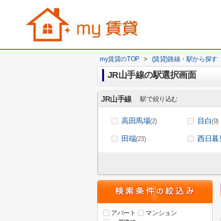
my賃貸のTOP
>
(賃貸)路線・駅から探す
JR山手線の駅選択画面
JR山手線
駅で絞り込む
高田馬場
目白
(2)
(9)
田端
西日暮
(23)
アパート
マンション