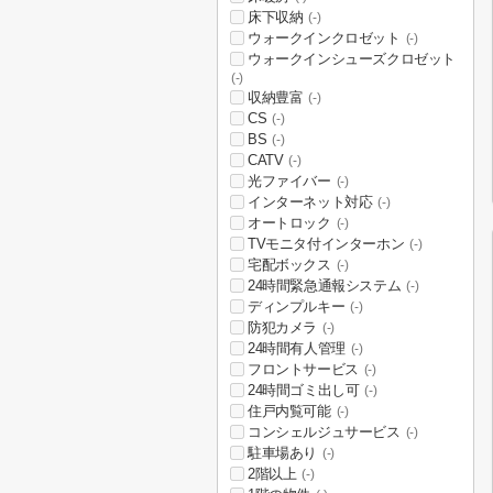
床下収納
(-)
ウォークインクロゼット
(-)
ウォークインシューズクロゼット
(-)
収納豊富
(-)
CS
(-)
BS
(-)
CATV
(-)
光ファイバー
(-)
インターネット対応
(-)
オートロック
(-)
TVモニタ付インターホン
(-)
宅配ボックス
(-)
24時間緊急通報システム
(-)
ディンプルキー
(-)
防犯カメラ
(-)
24時間有人管理
(-)
フロントサービス
(-)
24時間ゴミ出し可
(-)
住戸内覧可能
(-)
コンシェルジュサービス
(-)
駐車場あり
(-)
2階以上
(-)