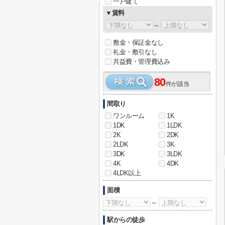
一戸建て
▼賃料
～
敷金・保証金なし
礼金・敷引なし
共益費・管理費込み
80
件が該当
間取り
ワンルーム
1K
1DK
1LDK
2K
2DK
2LDK
3K
3DK
3LDK
4K
4DK
4LDK以上
面積
～
駅からの徒歩