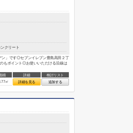
コンクリート
デン」です◎セブンイレブン豊島高田２丁
るのもポイント◎お使いいただける沿線は
面積
詳細
検討リスト
3.77㎡
詳細を見る
追加する