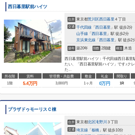
西日暮里駅前ハイツ
東京都
荒川区
西日暮里
４丁目
住所
交通
千代田線
「
西日暮里
」駅 徒歩2分
山手線
「
西日暮里
」駅 徒歩2分
京浜東北線
「
西日暮里
」駅 徒歩2
築20年
2階建
木造
築年
階数
構造
西日暮里駅前ハイツ：千代田線西日暮里
たい、「西日暮里駅前ハイツ」です♪ク
た...
所在階
賃料
管理費・共益費
敷金
礼金
間取り
5.4
万円
0万円
1階
3,000円
1ヶ月
1R
プラザドゥモーリスＣ棟
東京都
北区
滝野川
３丁目
住所
交通
埼京線
「
板橋
」駅 徒歩10分