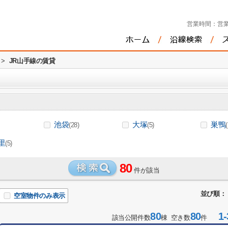
営業時間：
営業
>
JR山手線の賃貸
池袋
大塚
巣鴨
(28)
(5)
里
(5)
80
件が該当
並び順：
空室物件のみ表示
80
80
1-
該当公開件数
棟 空き数
件