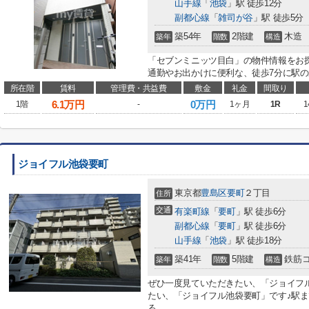
山手線
「
池袋
」駅 徒歩12分
副都心線
「
雑司が谷
」駅 徒歩5分
築54年
2階建
木造
築年
階数
構造
「セブンミニッツ目白」の物件情報をお
通勤やお出かけに便利な、徒歩7分に駅のあ
所在階
賃料
管理費・共益費
敷金
礼金
間取り
6.1
万円
0万円
1階
-
1ヶ月
1R
1
ジョイフル池袋要町
東京都
豊島区
要町
２丁目
住所
交通
有楽町線
「
要町
」駅 徒歩6分
副都心線
「
要町
」駅 徒歩6分
山手線
「
池袋
」駅 徒歩18分
築41年
5階建
鉄筋
築年
階数
構造
ぜひ一度見ていただきたい、「ジョイフ
たい、「ジョイフル池袋要町」です♪駅
る...