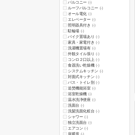
バルコニー
(-)
ルーフバルコニー
(-)
オール電化
(-)
エレベーター
(-)
照明器具付き
(-)
駐輪場
(-)
バイク置場あり
(-)
家具・家電付き
(-)
洗濯機置場有
(-)
外観タイル張り
(-)
コンロ２口以上
(-)
食器洗い乾燥機
(-)
システムキッチン
(-)
対面式キッチン
(-)
バス・トイレ別
(-)
追焚機能浴室
(-)
浴室乾燥機
(-)
温水洗浄便座
(-)
洗面台
(-)
洗髪洗面化粧台
(-)
シャワー
(-)
独立洗面台
(-)
エアコン
(-)
床暖房
(-)