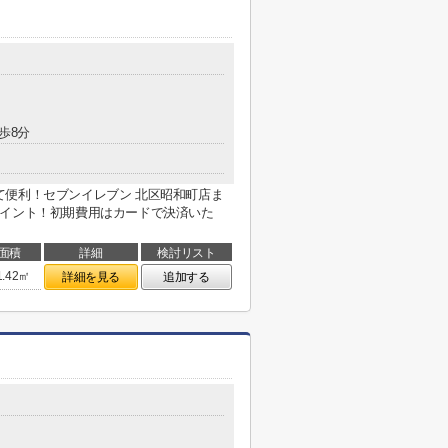
歩8分
て便利！セブンイレブン 北区昭和町店ま
ポイント！初期費用はカードで決済いた
面積
詳細
検討リスト
1.42㎡
詳細を見る
追加する