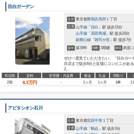
目白ガーデン
東京都
豊島区
高田
１丁目
住所
交通
山手線
「
目白
」駅 徒歩15分
山手線
「
高田馬場
」駅 徒歩20分
副都心線
「
雑司が谷
」駅 徒歩7分
築39年
3階建
鉄筋
築年
階数
構造
ぜひ一度見ていただきたい、「目白ガー
目店まで徒歩6分と近場にコンビニがあ
2...
所在階
賃料
管理費・共益費
敷金
礼金
間取り
6.3
万円
2階
-
1ヶ月
1ヶ月
1R
1
アビタシオン石川
東京都
北区
中里
１丁目
住所
交通
山手線
「
駒込
」駅 徒歩3分