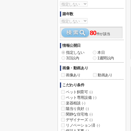
築年数
80
件が該当
情報公開日
指定しない
本日
3日以内
1週間以内
画像・動画あり
画像あり
動画あり
こだわり条件
ペット飼育可
(-)
ペット専用設備
(-)
楽器相談
(-)
陽当り良好
(-)
閑静な住宅地
(-)
デザイナーズ
(-)
リノベーション済
(-)
保証人不要