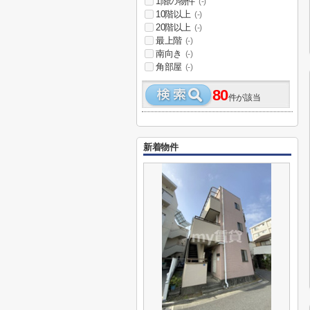
1階の物件
(-)
10階以上
(-)
20階以上
(-)
最上階
(-)
南向き
(-)
角部屋
(-)
80
件が該当
新着物件