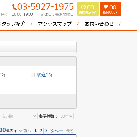
00
00
時間 10:00~19:00
定休日：
毎週水曜日
駒込
(12)
(15)
表示件数：
30
棟表示
<<前へ
1
2
3
次へ>>
最初