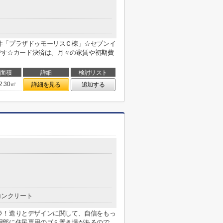
件「プラザドゥモーリスＣ棟」☆セブンイ
件です☆カード決済は、月々の家賃や初期費
面積
詳細
検討リスト
2.30㎡
詳細を見る
追加する
コンクリート
ラ！造りとデザインに関して、自信をもっ
部に住民専用のゴミ置き場があるので...