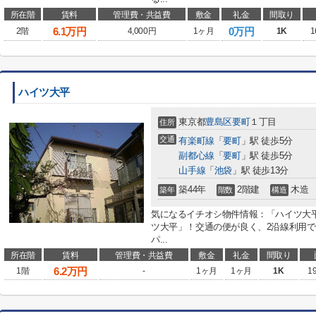
所在階
賃料
管理費・共益費
敷金
礼金
間取り
6.1
万円
0万円
2階
4,000円
1ヶ月
1K
1
ハイツ大平
東京都
豊島区
要町
１丁目
住所
交通
有楽町線
「
要町
」駅 徒歩5分
副都心線
「
要町
」駅 徒歩5分
山手線
「
池袋
」駅 徒歩13分
築44年
2階建
木造
築年
階数
構造
気になるイチオシ物件情報：「ハイツ大
ツ大平」！交通の便が良く、2沿線利用
パ...
所在階
賃料
管理費・共益費
敷金
礼金
間取り
6.2
万円
1階
-
1ヶ月
1ヶ月
1K
1