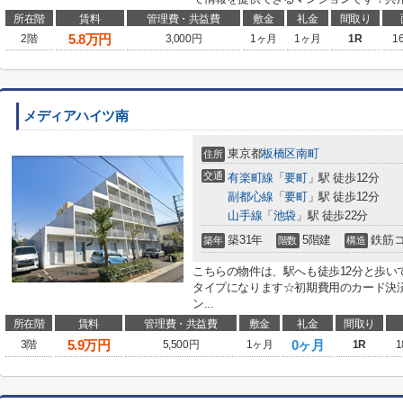
所在階
賃料
管理費・共益費
敷金
礼金
間取り
5.8
万円
2階
3,000円
1ヶ月
1ヶ月
1R
1
メディアハイツ南
東京都
板橋区
南町
住所
交通
有楽町線
「
要町
」駅 徒歩12分
副都心線
「
要町
」駅 徒歩12分
山手線
「
池袋
」駅 徒歩22分
築31年
5階建
鉄筋
築年
階数
構造
こちらの物件は、駅へも徒歩12分と歩い
タイプになります☆初期費用のカード決
ン...
所在階
賃料
管理費・共益費
敷金
礼金
間取り
5.9
万円
0ヶ月
3階
5,500円
1ヶ月
1R
1