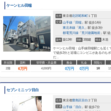
ケーンヒル田端
東京都
北区
昭和町
１丁目
住所
交通
山手線
「
田端
」駅 徒歩14分
東北本線
「
尾久
」駅 徒歩3分
都電荒川線
「
荒川遊園地前
」駅 徒
築13年
3階建
木造
築年
階数
構造
ケーンヒル田端：山手線田端駅にも近く
で徒歩2分と近場にコンビニがあるのも
だ...
所在階
賃料
管理費・共益費
敷金
礼金
間取り
6
万円
0万円
0万円
2階
4,000円
1R
1
セブンミニッツ目白
東京都
豊島区
目白
２丁目
住所
交通
山手線
「
目白
」駅 徒歩7分