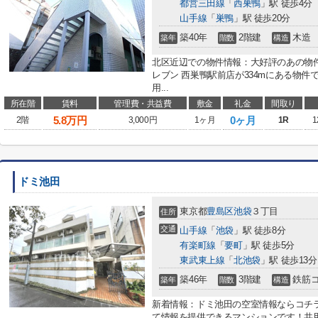
都営三田線
「
西巣鴨
」駅 徒歩4分
山手線
「
巣鴨
」駅 徒歩20分
築40年
2階建
木造
築年
階数
構造
北区近辺での物件情報：大好評のあの物
レブン 西巣鴨駅前店が334mにある物
用...
所在階
賃料
管理費・共益費
敷金
礼金
間取り
5.8
万円
0ヶ月
2階
3,000円
1ヶ月
1R
1
ドミ池田
東京都
豊島区
池袋
３丁目
住所
交通
山手線
「
池袋
」駅 徒歩8分
有楽町線
「
要町
」駅 徒歩5分
東武東上線
「
北池袋
」駅 徒歩13分
築46年
3階建
鉄筋
築年
階数
構造
新着情報：ドミ池田の空室情報ならコチ
て情報を提供できるマンションです！共用