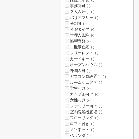
(-)
事務所可
(-)
２人入居可
(-)
バリアフリー
(-)
分割可
(-)
分譲タイプ
(-)
管理人常駐
(-)
眺望良好
(-)
二世帯住宅
(-)
フリーレント
(-)
カードキー
(-)
オープンハウス
(-)
外国人可
(-)
ガスコンロ設置可
(-)
ルームシェア可
(-)
学生向け
(-)
カップル向け
(-)
女性向け
(-)
ファミリー向け
(-)
室内洗濯機置場
(-)
フローリング
(-)
ロフト付き
(-)
メゾネット
(-)
ベランダ
(-)