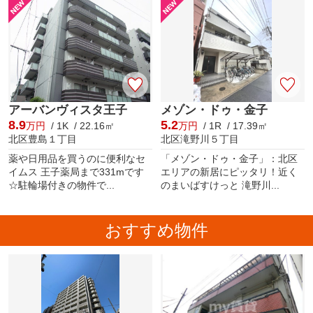
アーバンヴィスタ王子
メゾン・ドゥ・金子
8.9
5.2
万円
/ 1K / 22.16㎡
万円
/ 1R / 17.39㎡
北区豊島１丁目
北区滝野川５丁目
薬や日用品を買うのに便利なセ
「メゾン・ドゥ・金子」：北区
イムス 王子薬局まで331mです
エリアの新居にピッタリ！近く
☆駐輪場付きの物件で...
のまいばすけっと 滝野川...
おすすめ物件