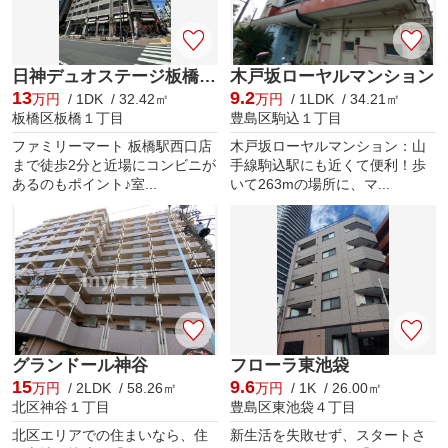
日神デュオステージ板橋駅前
木戸坂ローヤルマンション
13
9.2
万円
/ 1DK / 32.42㎡
万円
/ 1LDK / 34.21㎡
板橋区板橋１丁目
豊島区駒込１丁目
ファミリーマート 板橋駅西口店
木戸坂ローヤルマンション：山
まで徒歩2分と近場にコンビニが
手線駒込駅にも近くて便利！歩
あるのもポイント♪室...
いて263mの場所に、マ...
グランドール神谷
フローラ東池袋
15
9.6
万円
/ 2LDK / 58.26㎡
万円
/ 1K / 26.00㎡
北区神谷１丁目
豊島区東池袋４丁目
北区エリアでの住まいなら、住
新生活を失敗せず、スタートさ