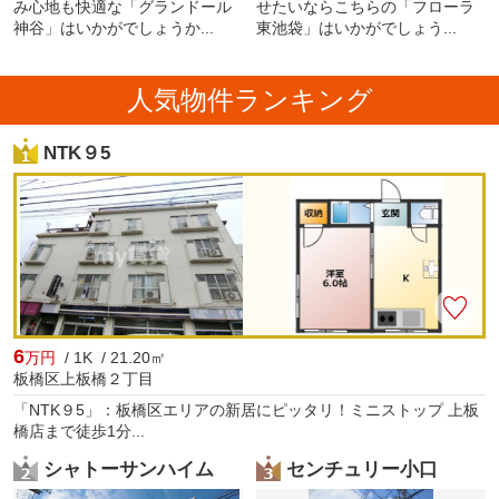
み心地も快適な「グランドール
せたいならこちらの「フローラ
神谷」はいかがでしょうか...
東池袋」はいかがでしょう...
人気物件ランキング
NTK９5
6
万円
/ 1K / 21.20㎡
板橋区上板橋２丁目
「NTK９5」：板橋区エリアの新居にピッタリ！ミニストップ 上板
橋店まで徒歩1分...
シャトーサンハイム
センチュリー小口