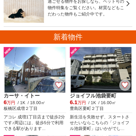
過ごせる物件をお探しなら、ペット可の
物件特集をご覧ください。材質などもこ
だわった物件もご紹介中です。
新着物件
カーサ・イトー
ジョイフル池袋要町
6
6.1
万円
/ 1K / 18.00㎡
万円
/ 1K / 16.00㎡
板橋区成増２丁目
豊島区要町２丁目
アコレ 成増1丁目店まで徒歩2分
新生活を失敗せず、スタートさ
です♪周辺には、徒歩5分で利用
せたいならこちらの「ジョイフ
できる駅があります...
ル池袋要町」はいかがでし...