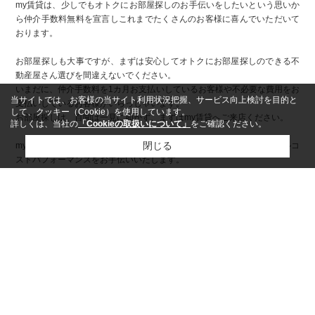
my賃貸は、少しでもオトクにお部屋探しのお手伝いをしたいという思いか
ら仲介手数料無料を宣言しこれまでたくさんのお客様に喜んでいただいて
おります。
お部屋探しも大事ですが、まずは安心してオトクにお部屋探しのできる不
動産屋さん選びを間違えないでください。
いまだに、仲介手数料を1カ月お支払いしているお客様や不必要な費用をお
当サイトでは、お客様の当サイト利用状況把握、サービス向上検討を目的と
支払いしているお客様がいらっしゃいます。
して、クッキー（Cookie）を使用しています。
お部屋探しは、百聞は一見に如かず、まずはmy賃貸へご来店ください。
詳しくは、当社の
「Cookieの取扱いについて」
をご確認ください。
閉じる
my賃貸は、大手仲介会社や他社にはマネできないお部屋探しのトータルコ
ストパフォーマンスをお手伝いいたします。
my賃貸で安心・オトクにお部屋探ししましょう。
my賃貸は、これからも、いままでの不動産業界の慣習にとらわれず、お客
様とオーナー様のためでありたいと常に考える不動産会社であり続けるこ
とをお約束いたします。
ページトップへ