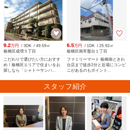
9.2
6.5
万円
/ 3DK / 49.59㎡
万円
/ 1DK / 25.92㎡
板橋区成増５丁目
板橋区南常盤台１丁目
こだわりで選びたい方におすす
ファミリーマート 板橋南ときわ
め！板橋区エリアで住まいをお
台店まで徒歩2分と近場にコンビ
探しなら「シャトーサンハ...
ニがあるのもポイント...
スタッフ紹介