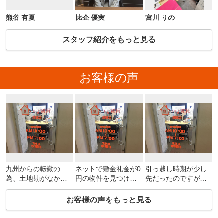
熊谷 有夏
比企 優実
宮川 りの
スタッフ紹介をもっと見る
お客様の声
九州からの転勤の
ネットで敷金礼金が0
引っ越し時期が少し
為、土地勘がなかっ
円の物件を見つけた
先だったのですが親
たのですが、中野さ
ので紹介してもらい
切に対応して頂き、
んの説明がわかりや
ました。担当の方が
良い物件に巡り合え
お客様の声をもっと見る
すく対応も親切でし
親切で話しやすかっ
ました。紹介して頂
た。初期費用は個人
たので気軽に相談が
いた引っ越し業者さ