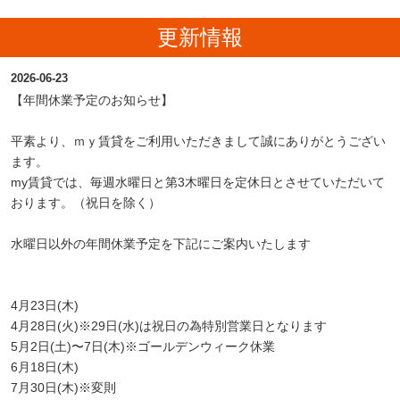
での支払いだったの
できて良かったで
んも安くて助かりま
で、費用面を抑えた
す。前回お願いした
した。
更新情報
いと相談したところ
不動産よりも契約金
仲介手数料を無料で
がかなり安かったの
2026-06-23
紹介していただきま
でそこも良かったで
した。本当にありが
す。
【年間休業予定のお知らせ】
とうございました。
平素より、ｍｙ賃貸をご利用いただきまして誠にありがとうござい
ます。
my賃貸では、毎週水曜日と第3木曜日を定休日とさせていただいて
おります。（祝日を除く）
水曜日以外の年間休業予定を下記にご案内いたします
4月23日(木)
4月28日(火)※29日(水)は祝日の為特別営業日となります
5月2日(土)〜7日(木)※ゴールデンウィーク休業
6月18日(木)
7月30日(木)※変則