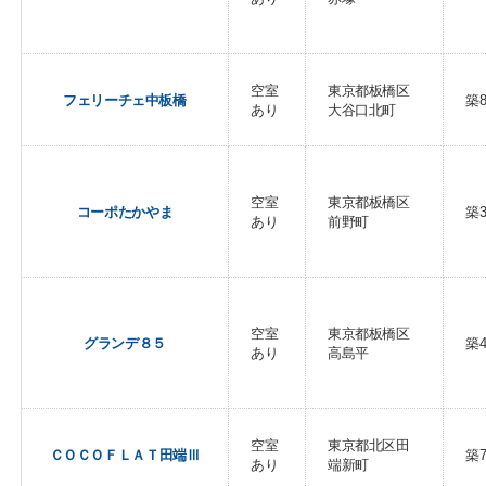
空室
東京都板橋区
フェリーチェ中板橋
築
あり
大谷口北町
空室
東京都板橋区
コーポたかやま
築
あり
前野町
空室
東京都板橋区
グランデ８５
築
あり
高島平
空室
東京都北区田
ＣＯＣＯＦＬＡＴ田端Ⅲ
築
あり
端新町