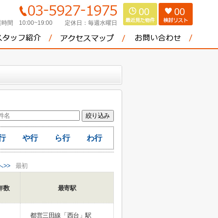
00
00
時間 10:00~19:00
定休日：
毎週水曜日
行
や行
ら行
わ行
へ>>
最初
年数
最寄駅
都営三田線「西台」駅