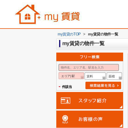
my賃貸のTOP
>
my賃貸の物件一覧
my賃貸の物件一覧
エリア| 駅
賃料
面積
-
件該当