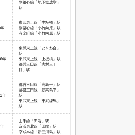
副都心線「地下鉄成増」
駅
東武東上線「中板橋」駅
8年
副都心線「小竹向原」駅
有楽町線「小竹向原」駅
東武東上線「ときわ台」
駅
36年
東武東上線「上板橋」駅
都営三田線「志村三丁
目」駅
都営三田線「高島平」駅
都営三田線「新高島平」
41年
駅
東武東上線「東武練馬」
駅
山手線「田端」駅
7年
京浜東北線「田端」駅
京成本線「新三河島」駅