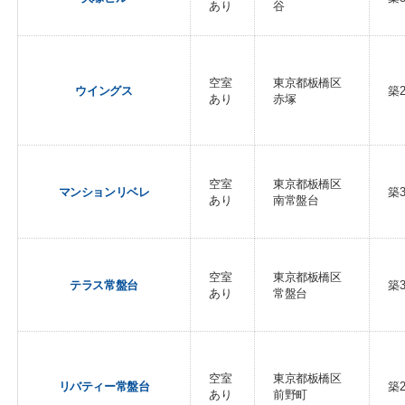
あり
谷
空室
東京都板橋区
ウイングス
築
あり
赤塚
空室
東京都板橋区
マンションリベレ
築
あり
南常盤台
空室
東京都板橋区
テラス常盤台
築
あり
常盤台
空室
東京都板橋区
リバティー常盤台
築
あり
前野町