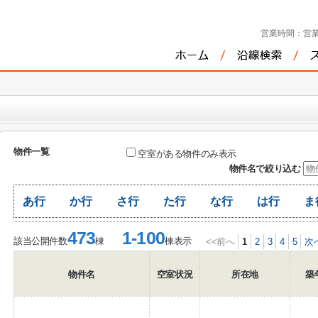
営業時間：
営業
物件一覧
空室がある物件のみ表示
物件名で絞り込む
あ行
か行
さ行
た行
な行
は行
ま
473
1-100
該当公開件数
棟
棟表示
<<前へ
1
2
3
4
5
次
物件名
空室状況
所在地
築