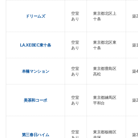
空室
東京都北区上
ドリームズ
築
あり
十条
空室
東京都北区東
LA.XEBEC東十条
築
あり
十条
空室
東京都豊島区
本橋マンション
築
あり
高松
空室
東京都練馬区
美茶和コーポ
築
あり
平和台
空室
東京都板橋区
第三春日ハイム
築
あり
赤塚