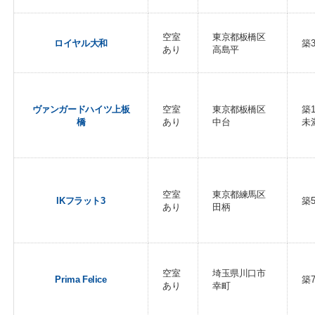
空室
東京都板橋区
ロイヤル大和
築
あり
高島平
ヴァンガードハイツ上板
空室
東京都板橋区
築
橋
あり
中台
未
空室
東京都練馬区
IKフラット3
築
あり
田柄
空室
埼玉県川口市
Prima Felice
築
あり
幸町