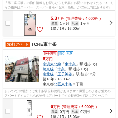
「第二富岳荘」の物件情報をお探しならお気軽にお問い合わせください♪こち
らの物件はスーパー「スーパーみらべる東十条店」が62m以内にあります♪こ
ちらの物件はアパートです♪駅から徒...
5.3
万
円
(管理費等：4,000円 )
1ヶ月
1ヶ月
敷金
礼金
1階 / 1R / 16.00㎡
TCRE東十条
賃貸 | アパート
仲手無料
敷0
礼0
6
万円
京浜東北線
「
東十条
」駅 徒歩3分
埼京線
「
十条
」駅 徒歩10分
南北線
「
王子神谷
」駅 徒歩12分
築18年 / 18.03㎡
東京都
北区
東十条
２丁目
歩いて2分の場所には東十条駅前郵便局があります☆風通しのよさが魅力の
アパートです☆こちらの物件はアパートです☆徒歩3分で駅にアクセスでき
る物件です☆2沿線利用可能な利便性の高いア...
6
万
円
(管理費等：6,000円 )
0万円
0万円
敷金
礼金
1階 / 1R / 18.03㎡