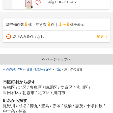
4階 / 1K / 31.24㎡
9
9
1～9
該当物件数
棟
空き数
件
棟を表示
変更
絞り込み条件：
なし
ページトップへ
my賃貸のTOP
>
(賃貸)地域から探す
>
北区
>
東十条の賃貸
市区町村から探す
板橋区
/
北区
/
豊島区
/
練馬区
/
文京区
/
荒川区
/
世田谷区
/
朝霞市
/
足立区
/
川口市
町名から探す
滝野川
/
成増
/
徳丸
/
豊島
/
赤塚
/
板橋
/
志茂
/
十条仲原
/
中十条
/
神谷