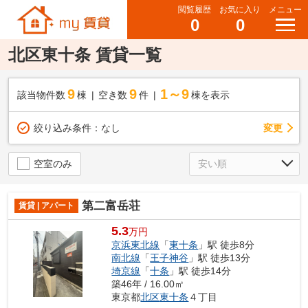
閲覧履歴
お気に入り
メニュー
0
0
北区東十条 賃貸一覧
9
9
1～9
該当物件数
棟
空き数
件
棟を表示
変更
絞り込み条件：
なし
空室のみ
第二富岳荘
賃貸 | アパート
5.3
万円
京浜東北線
「
東十条
」駅 徒歩8分
南北線
「
王子神谷
」駅 徒歩13分
埼京線
「
十条
」駅 徒歩14分
築46年 / 16.00㎡
東京都
北区
東十条
４丁目