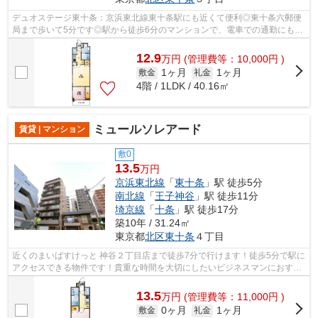
デュオステージ東十条：京浜東北線東十条駅にも近くて便利◎東十条六郵便
局まで歩いて5分です◎駅から徒歩6分のマンションで、電車での通勤にも便
利な立地です◎バス停から徒歩3分以内の...
12.9
万
円
(管理費等：10,000円 )
1ヶ月
1ヶ月
敷金
礼金
4階 / 1LDK / 40.16㎡
ミュールソレアード
賃貸 | マンション
敷0
13.5
万円
京浜東北線
「
東十条
」駅 徒歩5分
南北線
「
王子神谷
」駅 徒歩11分
埼京線
「
十条
」駅 徒歩17分
築10年 / 31.24㎡
東京都
北区
東十条
４丁目
近くのまいばすけっと 神谷２丁目店まで徒歩7分で行けます！徒歩5分で駅に
アクセスできる物件です！貴重な時間を大切にしたいビジネスマンにおすす
めの交通のアクセスが良い物件です！...
13.5
万
円
(管理費等：11,000円 )
0ヶ月
1ヶ月
敷金
礼金