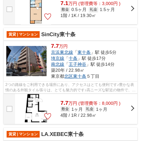
7.1
万
円
(管理費等：3,000円 )
0.5ヶ月
1.5ヶ月
敷金
礼金
1階 / 1K / 19.30㎡
SinCity東十条
賃貸 | マンション
7.7
万円
京浜東北線
「
東十条
」駅 徒歩5分
埼京線
「
十条
」駅 徒歩17分
南北線
「
王子神谷
」駅 徒歩14分
築20年 / 22.98㎡
東京都
北区
東十条
５丁目
2つの路線をご利用できる場所にあり、アクセスはとても便利です♪豊かな表
情のある外観タイル張りは、とても魅力的です♪高ニーズな駅近の物件で、徒
歩5分で駅に行くことができます♪初期...
7.7
万
円
(管理費等：8,000円 )
1ヶ月
1ヶ月
敷金
礼金
4階 / 1R / 22.98㎡
LA.XEBEC東十条
賃貸 | マンション