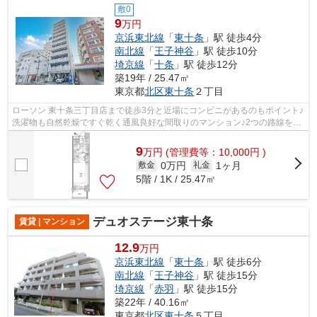
敷0
9
万円
京浜東北線
「
東十条
」駅 徒歩4分
南北線
「
王子神谷
」駅 徒歩10分
埼京線
「
十条
」駅 徒歩12分
築19年 / 25.47㎡
東京都
北区
東十条
２丁目
ローソン 東十条三丁目店まで徒歩3分と近場にコンビニがあるのもポイント♪
洗濯物も自然乾燥ですぐ乾く通風良好な間取りのマンション♪2つの路線をご
利用できる場所にあり、アクセスはと...
9
万
円
(管理費等：10,000円 )
0万円
1ヶ月
敷金
礼金
5階 / 1K / 25.47㎡
デュオステージ東十条
賃貸 | マンション
12.9
万円
京浜東北線
「
東十条
」駅 徒歩6分
南北線
「
王子神谷
」駅 徒歩15分
埼京線
「
赤羽
」駅 徒歩15分
築22年 / 40.16㎡
東京都
北区
東十条
５丁目