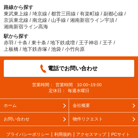
路線から探す
東武東上線
/
埼京線
/
都営三田線
/
有楽町線
/
副都心線
/
京浜東北線
/
南北線
/
山手線
/
湘南新宿ライン宇須
/
湘南新宿ライン高海
駅から探す
赤羽
/
十条
/
東十条
/
地下鉄成増
/
王子神谷
/
王子
/
上板橋
/
地下鉄赤塚
/
池袋
/
小竹向原
電話でお問い合わせ
営業時間：
営業時間 10:00~19:00
定休日：
毎週水曜日
ホーム
会社概要
お問い合わせ
物件リクエスト
プライバシーポリシー
利用規約
アクセスマップ
PCサイト