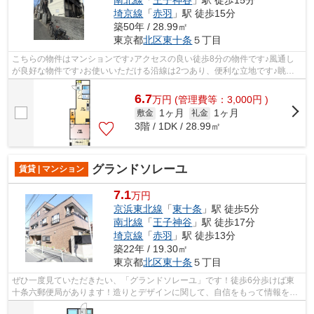
埼京線
「
赤羽
」駅 徒歩15分
築50年 / 28.99㎡
東京都
北区
東十条
５丁目
こちらの物件はマンションです♪アクセスの良い徒歩8分の物件です♪風通し
が良好な物件です♪お使いいただける沿線は2つあり、便利な立地です♪眺め
の良いマンション探しは、こちらの場所...
6.7
万
円
(管理費等：3,000円 )
1ヶ月
1ヶ月
敷金
礼金
3階 / 1DK / 28.99㎡
グランドソレーユ
賃貸 | マンション
7.1
万円
京浜東北線
「
東十条
」駅 徒歩5分
南北線
「
王子神谷
」駅 徒歩17分
埼京線
「
赤羽
」駅 徒歩13分
築22年 / 19.30㎡
東京都
北区
東十条
５丁目
ぜひ一度見ていただきたい、「グランドソレーユ」です！徒歩6分歩けば東
十条六郵便局があります！造りとデザインに関して、自信をもって情報を提
供できるマンションです！こちらの物件...