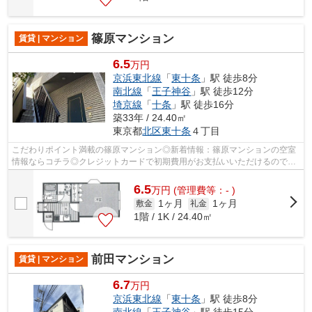
篠原マンション
賃貸 | マンション
6.5
万円
京浜東北線
「
東十条
」駅 徒歩8分
南北線
「
王子神谷
」駅 徒歩12分
埼京線
「
十条
」駅 徒歩16分
築33年 / 24.40㎡
東京都
北区
東十条
４丁目
こだわりポイント満載の篠原マンション◎新着情報：篠原マンションの空室
情報ならコチラ◎クレジットカードで初期費用がお支払いいただけるので、
決済の手間が軽減できます◎2沿線を利用...
6.5
万
円
(管理費等：- )
1ヶ月
1ヶ月
敷金
礼金
1階 / 1K / 24.40㎡
前田マンション
賃貸 | マンション
6.7
万円
京浜東北線
「
東十条
」駅 徒歩8分
南北線
「
王子神谷
」駅 徒歩15分