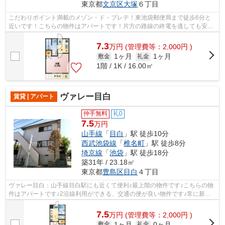
東京都
文京区
大塚
６丁目
こだわりポイント満載のメゾン・ド・プレテ！東池袋郵便局まで徒歩6分と
近いです！こちらの物件はアパートです！片方の路線の終電を逃しても安心
な2路線利用可物件です！さわやかな朝...
7.3
万
円
(管理費等：2,000円 )
1ヶ月
1ヶ月
敷金
礼金
1階 / 1K / 16.00㎡
ヴァレー目白
賃貸 | アパート
仲手無料
礼0
7.5
万円
山手線
「
目白
」駅 徒歩10分
西武池袋線
「
椎名町
」駅 徒歩8分
埼京線
「
池袋
」駅 徒歩18分
築31年 / 23.18㎡
東京都
豊島区
目白
４丁目
ヴァレー目白：山手線目白駅にも近くて便利♪最上階の物件です♪こちらの物
件はアパートです♪2沿線利用ができる、交通の便が良い物件です♪常に新鮮
な空気を取り入れられる通風良好な間取...
7.5
万
円
(管理費等：2,000円 )
1ヶ月
0ヶ月
敷金
礼金