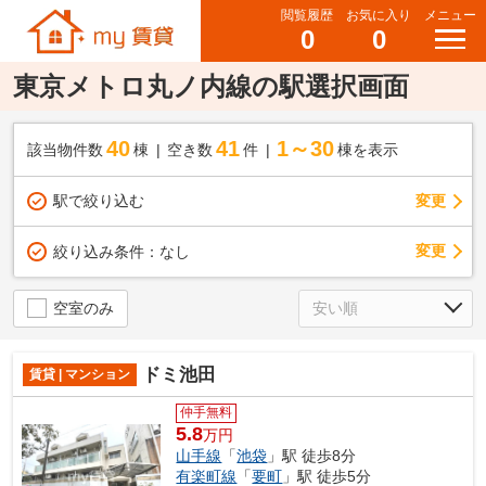
閲覧履歴
お気に入り
メニュー
0
0
東京メトロ丸ノ内線の駅選択画面
40
41
1～30
該当物件数
棟
空き数
件
棟を表示
駅で絞り込む
変更
変更
絞り込み条件：
なし
空室のみ
ドミ池田
賃貸 | マンション
仲手無料
5.8
万円
山手線
「
池袋
」駅 徒歩8分
有楽町線
「
要町
」駅 徒歩5分