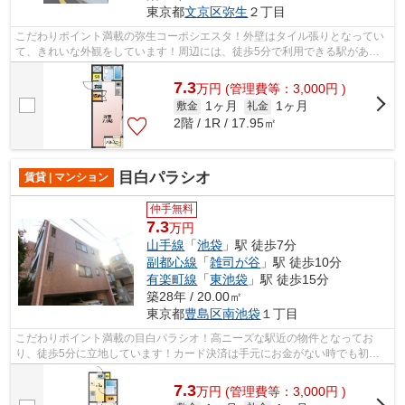
東京都
文京区
弥生
２丁目
こだわりポイント満載の弥生コーポシエスタ！外壁はタイル張りとなってい
て、きれいな外観をしています！周辺には、徒歩5分で利用できる駅があり
ます！カード決済は、月々の家賃や初期...
7.3
万
円
(管理費等：3,000円 )
1ヶ月
1ヶ月
敷金
礼金
2階 / 1R / 17.95㎡
目白パラシオ
賃貸 | マンション
仲手無料
7.3
万円
山手線
「
池袋
」駅 徒歩7分
副都心線
「
雑司が谷
」駅 徒歩10分
有楽町線
「
東池袋
」駅 徒歩15分
築28年 / 20.00㎡
東京都
豊島区
南池袋
１丁目
こだわりポイント満載の目白パラシオ！高ニーズな駅近の物件となってお
り、徒歩5分に立地しています！カード決済は手元にお金がない時でも初期
費用や家賃支払いができ安心です！設備や...
7.3
万
円
(管理費等：3,000円 )