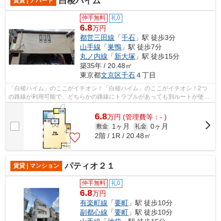
白稜ハイム
賃貸 | アパート
仲手無料
礼0
6.8
万円
都営三田線
「
千石
」駅 徒歩3分
山手線
「
巣鴨
」駅 徒歩7分
丸ノ内線
「
新大塚
」駅 徒歩15分
築35年 / 20.48㎡
東京都
文京区
千石
４丁目
「白稜ハイム」のここがイチオシ！「白稜ハイム」のここがイチオシ！2つ
の路線が利用可能で、どちらかの路線にトラブルがあっても別ルートが使え
ます！風通しの良い物件は利便性が高く...
6.8
万
円
(管理費等：- )
1ヶ月
0ヶ月
敷金
礼金
2階 / 1R / 20.48㎡
パティオ２１
賃貸 | マンション
仲手無料
礼0
6.8
万円
有楽町線
「
要町
」駅 徒歩10分
副都心線
「
要町
」駅 徒歩10分