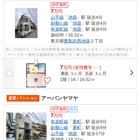
仲手無料
7
万円
山手線
「
池袋
」駅 徒歩4分
副都心線
「
池袋
」駅 徒歩4分
有楽町線
「
池袋
」駅 徒歩4分
築60年 / 16.52㎡
東京都
豊島区
西池袋
２丁目
歩いて6分のところに目白警察署 南池袋交番があります！こちらの物件はア
パートです！物件は通風良好な空間です！駅まで徒歩4分の立地が魅力的
な、利便性の高い物件です！お使いいただ...
7
万
円
(管理費等：- )
1ヶ月
1ヶ月
敷金
礼金
1階 / 1K / 16.52㎡
アーバンヤマヤ
賃貸 | マンション
仲手無料
礼0
7
万円
有楽町線
「
要町
」駅 徒歩9分
副都心線
「
要町
」駅 徒歩9分
山手線
「
池袋
」駅 徒歩17分
築38年 / 18.22㎡