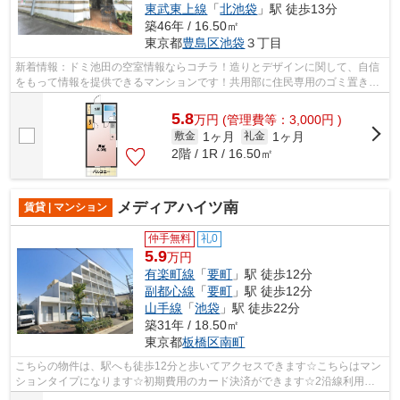
東武東上線
「
北池袋
」駅 徒歩13分
築46年 / 16.50㎡
東京都
豊島区
池袋
３丁目
新着情報：ドミ池田の空室情報ならコチラ！造りとデザインに関して、自信
をもって情報を提供できるマンションです！共用部に住民専用のゴミ置き場
があるので、面倒なゴミ出しも楽にな...
5.8
万
円
(管理費等：3,000円 )
1ヶ月
1ヶ月
敷金
礼金
2階 / 1R / 16.50㎡
メディアハイツ南
賃貸 | マンション
仲手無料
礼0
5.9
万円
有楽町線
「
要町
」駅 徒歩12分
副都心線
「
要町
」駅 徒歩12分
山手線
「
池袋
」駅 徒歩22分
築31年 / 18.50㎡
東京都
板橋区
南町
こちらの物件は、駅へも徒歩12分と歩いてアクセスできます☆こちらはマン
ションタイプになります☆初期費用のカード決済ができます☆2沿線利用可
能なマンションです☆エレベーター付き物件...