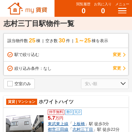
閲覧履歴
お気に入り
メニュー
0
0
志村三丁目駅物件一覧
25
30
1～25
該当物件数
棟
空き数
件
棟を表示
駅で絞り込む
変更
変更
絞り込み条件：
なし
空室のみ
ホワイトハイツ
賃貸 | マンション
仲手無料
敷0
礼0
5.7
万円
東武東上線
「
上板橋
」駅 徒歩3分
都営三田線
「
志村三丁目
」駅 徒歩22分