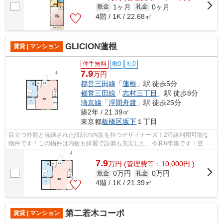
1ヶ月
0ヶ月
敷金
礼金
4階 / 1K / 22.68㎡
GLICION蓮根
賃貸 | マンション
仲手無料
敷0
礼0
7.9
万円
都営三田線
「
蓮根
」駅 徒歩5分
都営三田線
「
志村三丁目
」駅 徒歩8分
埼京線
「
浮間舟渡
」駅 徒歩25分
築2年 / 21.39㎡
東京都
板橋区
坂下
１丁目
目立つ外観と洗練された設計の内装を持つデザイナーズ！2沿線利用可能な
物件です！この物件は内観も綺麗で設備も充実した、令和6年築です！空気
の入れ替えができる風通しの良い物件で...
7.9
万
円
(管理費等：10,000円 )
0万円
0万円
敷金
礼金
4階 / 1K / 21.39㎡
第二若木コーポ
賃貸 | マンション