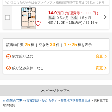
うか◎こちらの物件はセブンイレブン 板橋前野町6丁目店まで231mにありま
す◎徒歩11分で駅へのアクセスが可能な物...
14.9
万
円
(管理費等：5,000円 )
0.5ヶ月
1.5ヶ月
敷金
礼金
4階 / 1LDK＋1S(納戸) / 52.16㎡
25
30
1～25
該当物件数
棟
空き数
件
棟を表示
駅で絞り込む
変更
変更
絞り込み条件：
なし
ページトップへ
my賃貸のTOP
>
(賃貸)路線・駅から探す
>
都営地下鉄都営三田線
>
志村三丁目
駅の賃貸