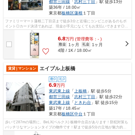
都営三田線
「
志村三丁目
」駅 徒歩13分
築36年 / 18.00㎡
東京都
板橋区
蓮根
１丁目
ファミリーマート蓮根二丁目店まで徒歩3分と近場にコンビニがあるのもポ
イント◎カード決済であれば、現金が手元になくてもお支払いできます◎夏
場の電気代も安く抑えられる通風良好で快...
6.8
万
円
(管理費等：- )
1ヶ月
1ヶ月
敷金
礼金
4階 / 1K / 18.00㎡
エイブル上板橋
賃貸 | マンション
敷0
礼0
6.9
万円
東武東上線
「
上板橋
」駅 徒歩5分
都営三田線
「
志村三丁目
」駅 徒歩22分
東武東上線
「
ときわ台
」駅 徒歩15分
築17年 / 18.45㎡
東京都
板橋区
中台
１丁目
歩いて287mの場所に、BeLX(ベルクス) 板橋中台店があります！防犯対策も
バッチリなマンションタイプの物件です！駅まで徒歩5分の立地が魅力的
な、利便性の高い物件です！2沿線利用がで...