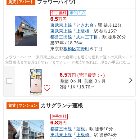
フラワーハイツI
賃貸 | アパート
仲手無料
敷0
礼0
6.5
万円
東武東上線
「
ときわ台
」駅 徒歩12分
東武東上線
「
上板橋
」駅 徒歩15分
都営三田線
「
志村三丁目
」駅 徒歩20分
築37年 / 18.76㎡
東京都
板橋区
前野町
６丁目
フラワーハイツI：東武東上線ときわ台駅にも近くて便利☆近くの東武ストア
前野町店まで徒歩3分で行けます☆カード決済であれば、現金が手元になく
てもお支払いできます☆こちらの物件は...
6.5
万
円
(管理費等：- )
0ヶ月
0ヶ月
敷金
礼金
2階 / 1K / 18.76㎡
カサグランデ蓮根
賃貸 | マンション
仲手無料
6.8
万円
都営三田線
「
蓮根
」駅 徒歩10分
東武東上線
「
上板橋
」駅 徒歩24分