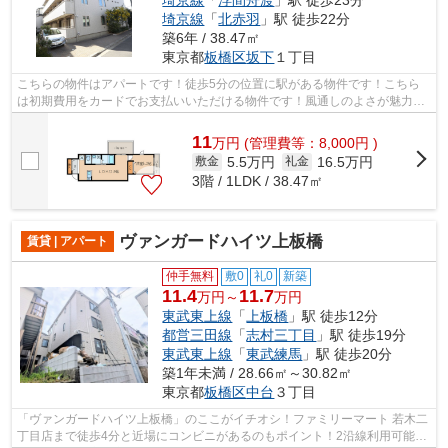
埼京線
「
浮間舟渡
」駅 徒歩23分
埼京線
「
北赤羽
」駅 徒歩22分
築6年 / 38.47㎡
東京都
板橋区
坂下
１丁目
こちらの物件はアパートです！徒歩5分の位置に駅がある物件です！こちら
は初期費用をカードでお支払いいただける物件です！風通しのよさが魅力の
物件です！最上階の物件です！2つの路...
11
万
円
(管理費等：8,000円 )
5.5万円
16.5万円
敷金
礼金
3階 / 1LDK / 38.47㎡
ヴァンガードハイツ上板橋
賃貸 | アパート
仲手無料
敷0
礼0
新築
11.4
11.7
万円～
万円
東武東上線
「
上板橋
」駅 徒歩12分
都営三田線
「
志村三丁目
」駅 徒歩19分
東武東上線
「
東武練馬
」駅 徒歩20分
築1年未満 / 28.66㎡～30.82㎡
東京都
板橋区
中台
３丁目
「ヴァンガードハイツ上板橋」のここがイチオシ！ファミリーマート 若木二
丁目店まで徒歩4分と近場にコンビニがあるのもポイント！2沿線利用可能