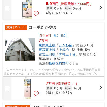
6.9
万
円
(管理費等：7,000円 )
0ヶ月
0ヶ月
敷金
礼金
4階 / 1K / 18.45㎡
コーポたかやま
賃貸 | アパート
仲手無料
敷0
礼0
7
万円
東武東上線
「
ときわ台
」駅 徒歩15分
東武東上線
「
上板橋
」駅 徒歩15分
都営三田線
「
志村三丁目
」駅 徒歩15分
築36年 / 19.87㎡
東京都
板橋区
前野町
６丁目
「コーポたかやま」のここがイチオシ◎歩いて4分のところに巣鴨信用金庫
常盤台支店があります◎2つの路線が利用可能で、片方の路線にトラブルが
あっても別ルートが使えます◎こちらの物件...
7
万
円
(管理費等：- )
0ヶ月
0ヶ月
敷金
礼金
2階 / 1K / 19.87㎡