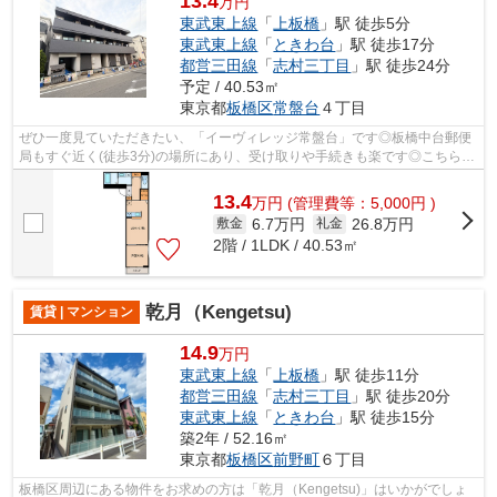
13.4
万円
東武東上線
「
上板橋
」駅 徒歩5分
東武東上線
「
ときわ台
」駅 徒歩17分
都営三田線
「
志村三丁目
」駅 徒歩24分
予定 / 40.53㎡
東京都
板橋区
常盤台
４丁目
ぜひ一度見ていただきたい、「イーヴィレッジ常盤台」です◎板橋中台郵便
局もすぐ近く(徒歩3分)の場所にあり、受け取りや手続きも楽です◎こちらの
マンションでは初期費用をカードでお支...
13.4
万
円
(管理費等：5,000円 )
6.7万円
26.8万円
敷金
礼金
2階 / 1LDK / 40.53㎡
乾月（Kengetsu)
賃貸 | マンション
14.9
万円
東武東上線
「
上板橋
」駅 徒歩11分
都営三田線
「
志村三丁目
」駅 徒歩20分
東武東上線
「
ときわ台
」駅 徒歩15分
築2年 / 52.16㎡
東京都
板橋区
前野町
６丁目
板橋区周辺にある物件をお求めの方は「乾月（Kengetsu)」はいかがでしょ