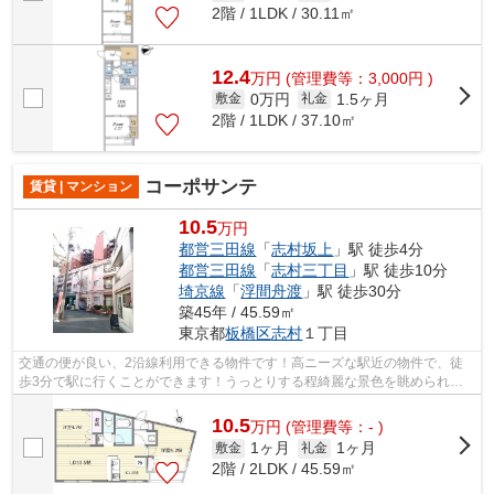
2階 / 1LDK / 30.11㎡
12.4
万
円
(管理費等：3,000円 )
0万円
1.5ヶ月
敷金
礼金
2階 / 1LDK / 37.10㎡
コーポサンテ
賃貸 | マンション
10.5
万円
都営三田線
「
志村坂上
」駅 徒歩4分
都営三田線
「
志村三丁目
」駅 徒歩10分
埼京線
「
浮間舟渡
」駅 徒歩30分
築45年 / 45.59㎡
東京都
板橋区
志村
１丁目
交通の便が良い、2沿線利用できる物件です！高ニーズな駅近の物件で、徒
歩3分で駅に行くことができます！うっとりする程綺麗な景色を眺められ
る、誰もが憧れるマンションです！こちら...
10.5
万
円
(管理費等：- )
1ヶ月
1ヶ月
敷金
礼金
2階 / 2LDK / 45.59㎡