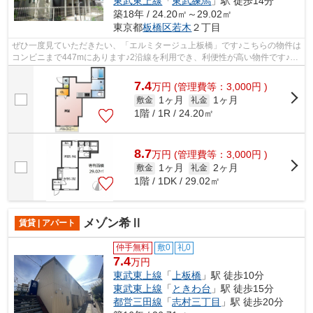
東武東上線
「
東武練馬
」駅 徒歩14分
築18年 / 24.20㎡～29.02㎡
東京都
板橋区
若木
２丁目
ぜひ一度見ていただきたい、「エルミタージュ上板橋」です♪こちらの物件は
コンビニまで447mにあります♪2沿線を利用でき、利便性が高い物件です♪通
勤やお出かけに便利な、徒歩9分に駅の...
7.4
万
円
(管理費等：3,000円 )
1ヶ月
1ヶ月
敷金
礼金
1階 / 1R / 24.20㎡
8.7
万
円
(管理費等：3,000円 )
1ヶ月
2ヶ月
敷金
礼金
1階 / 1DK / 29.02㎡
メゾン希Ⅱ
賃貸 | アパート
仲手無料
敷0
礼0
7.4
万円
東武東上線
「
上板橋
」駅 徒歩10分
東武東上線
「
ときわ台
」駅 徒歩15分
都営三田線
「
志村三丁目
」駅 徒歩20分