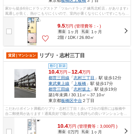
東京都
板橋区
上板橋
３丁目
家から徒歩6分にドラッグストア「ツルハドラッグ 練馬北町店」があります♪
風通しが良く、熱がこもりにくいので、室内が暑くなりにくいです♪こちらの
物件は2沿線を利用できます♪初期費...
9.5
万
円
(管理費等：- )
1ヶ月
1ヶ月
敷金
礼金
2階 / 1DK / 26.80㎡
リブリ・志村三丁目
賃貸 | マンション
敷0
新築
10.4
12.4
万円～
万円
都営三田線
「
志村三丁目
」駅 徒歩12分
東武東上線
「
上板橋
」駅 徒歩17分
都営三田線
「
志村坂上
」駅 徒歩19分
築1年未満 / 30.11㎡～37.10㎡
東京都
板橋区
中台
２丁目
こだわりポイント満載のリブリ・志村三丁目！歩いて2分の場所には板橋中
台二郵便局があります！通風良好で陽の当たる気持ちの良いマンションをご
提供いたします！行き先や用途によって...
10.4
万
円
(管理費等：3,000円 )
0万円
1ヶ月
敷金
礼金