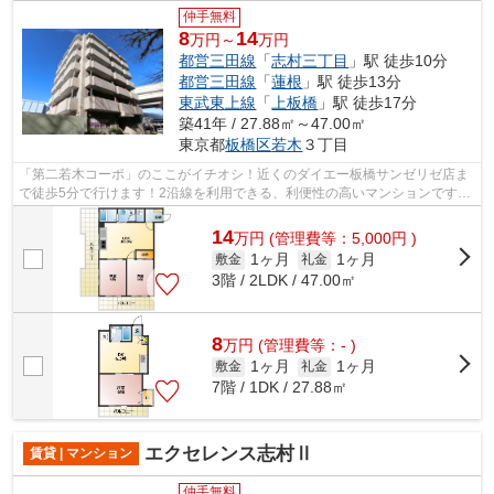
仲手無料
8
14
万円～
万円
都営三田線
「
志村三丁目
」駅 徒歩10分
都営三田線
「
蓮根
」駅 徒歩13分
東武東上線
「
上板橋
」駅 徒歩17分
築41年 / 27.88㎡～47.00㎡
東京都
板橋区
若木
３丁目
「第二若木コーポ」のここがイチオシ！近くのダイエー板橋サンゼリゼ店ま
で徒歩5分で行けます！2沿線を利用できる、利便性の高いマンションです！
アレルギー予防に適した、通気性の良...
14
万
円
(管理費等：5,000円 )
1ヶ月
1ヶ月
敷金
礼金
3階 / 2LDK / 47.00㎡
8
万
円
(管理費等：- )
1ヶ月
1ヶ月
敷金
礼金
7階 / 1DK / 27.88㎡
エクセレンス志村Ⅱ
賃貸 | マンション
仲手無料