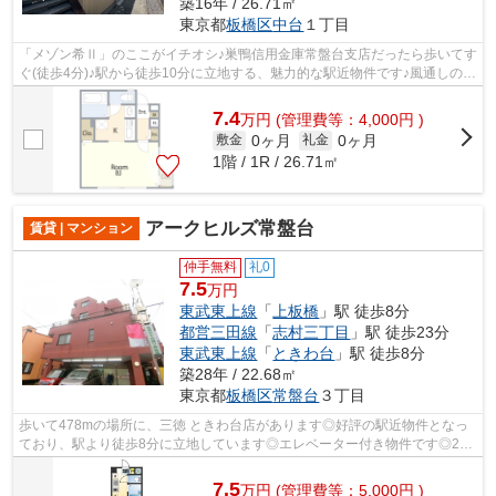
築16年 / 26.71㎡
東京都
板橋区
中台
１丁目
「メゾン希Ⅱ」のここがイチオシ♪巣鴨信用金庫常盤台支店だったら歩いてす
ぐ(徒歩4分)♪駅から徒歩10分に立地する、魅力的な駅近物件です♪風通しの良
いアパートは利便性が高く好条件です...
7.4
万
円
(管理費等：4,000円 )
0ヶ月
0ヶ月
敷金
礼金
1階 / 1R / 26.71㎡
アークヒルズ常盤台
賃貸 | マンション
仲手無料
礼0
7.5
万円
東武東上線
「
上板橋
」駅 徒歩8分
都営三田線
「
志村三丁目
」駅 徒歩23分
東武東上線
「
ときわ台
」駅 徒歩8分
築28年 / 22.68㎡
東京都
板橋区
常盤台
３丁目
歩いて478mの場所に、三徳 ときわ台店があります◎好評の駅近物件となっ
ており、駅より徒歩8分に立地しています◎エレベーター付き物件です◎2路
線利用可の物件です◎うっとりする程綺麗な...
7.5
万
円
(管理費等：5,000円 )