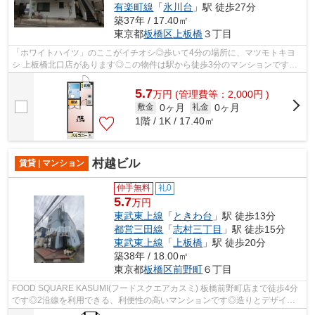
有楽町線
「
氷川台
」駅 徒歩27分
築37年 / 17.40㎡
東京都
板橋区
上板橋
３丁目
「ホワイトハイツ」のここがイチオシ◎歩いて4分の場所に、マツモトキヨ
シ 上板橋北口店があります◎この物件は駅から徒歩3分のマンションです◎2
沿線利用可能なため、電車利用に便利なマ...
5.7
万
円
(管理費等：2,000円 )
0ヶ月
0ヶ月
敷金
礼金
1階 / 1K / 17.40㎡
村越ビル
賃貸 | マンション
仲手無料
礼0
5.7
万円
東武東上線
「
ときわ台
」駅 徒歩13分
都営三田線
「
志村三丁目
」駅 徒歩15分
東武東上線
「
上板橋
」駅 徒歩20分
築38年 / 18.00㎡
東京都
板橋区
前野町
６丁目
FOOD SQUARE KASUMI(フードスクエアカスミ) 板橋前野町店まで徒歩4分
です◎2沿線を利用できる、利便性の高いマンションです◎造りとデザイン
に関して、自信をもって情報を提供できるマン...