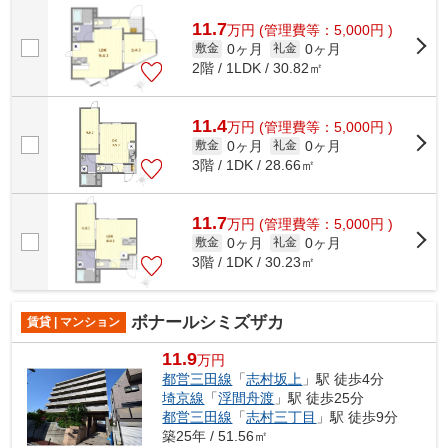
な、利便性の高い立地の物件です！清潔...
11.7
万
円
(管理費等：5,000円 )
0ヶ月
0ヶ月
敷金
礼金
2階 / 1LDK / 30.82㎡
11.4
万
円
(管理費等：5,000円 )
0ヶ月
0ヶ月
敷金
礼金
3階 / 1DK / 28.66㎡
11.7
万
円
(管理費等：5,000円 )
0ヶ月
0ヶ月
敷金
礼金
3階 / 1DK / 30.23㎡
ボナールシミズザカ
賃貸 | マンション
11.9
万円
都営三田線
「
志村坂上
」駅 徒歩4分
埼京線
「
浮間舟渡
」駅 徒歩25分
都営三田線
「
志村三丁目
」駅 徒歩9分
築25年 / 51.56㎡