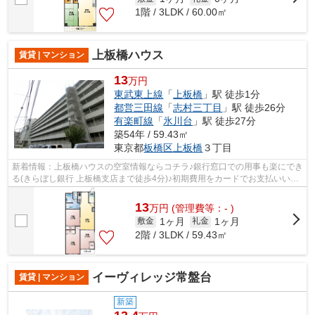
1階 / 3LDK / 60.00㎡
上板橋ハウス
賃貸 | マンション
13
万円
東武東上線
「
上板橋
」駅 徒歩1分
都営三田線
「
志村三丁目
」駅 徒歩26分
有楽町線
「
氷川台
」駅 徒歩27分
築54年 / 59.43㎡
東京都
板橋区
上板橋
３丁目
新着情報：上板橋ハウスの空室情報ならコチラ♪銀行窓口での用事も楽にでき
る(きらぼし銀行 上板橋支店まで徒歩4分)♪初期費用をカードでお支払いいた
だけるので、カードで決済したい方...
13
万
円
(管理費等：- )
1ヶ月
1ヶ月
敷金
礼金
2階 / 3LDK / 59.43㎡
イーヴィレッジ常盤台
賃貸 | マンション
新築