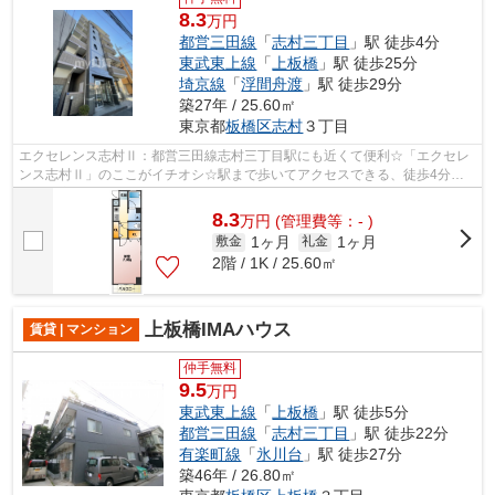
8.3
万円
都営三田線
「
志村三丁目
」駅 徒歩4分
東武東上線
「
上板橋
」駅 徒歩25分
埼京線
「
浮間舟渡
」駅 徒歩29分
築27年 / 25.60㎡
東京都
板橋区
志村
３丁目
エクセレンス志村Ⅱ：都営三田線志村三丁目駅にも近くて便利☆「エクセレ
ンス志村Ⅱ」のここがイチオシ☆駅まで歩いてアクセスできる、徒歩4分の
距離に立地する物件です☆外観タイル張りは...
8.3
万
円
(管理費等：- )
1ヶ月
1ヶ月
敷金
礼金
2階 / 1K / 25.60㎡
上板橋IMAハウス
賃貸 | マンション
仲手無料
9.5
万円
東武東上線
「
上板橋
」駅 徒歩5分
都営三田線
「
志村三丁目
」駅 徒歩22分
有楽町線
「
氷川台
」駅 徒歩27分
築46年 / 26.80㎡