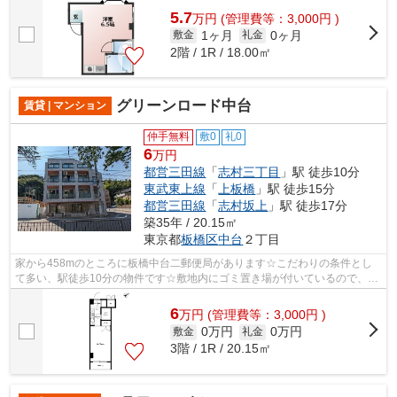
5.7
万
円
(管理費等：3,000円 )
1ヶ月
0ヶ月
敷金
礼金
2階 / 1R / 18.00㎡
グリーンロード中台
賃貸 | マンション
仲手無料
敷0
礼0
6
万円
都営三田線
「
志村三丁目
」駅 徒歩10分
東武東上線
「
上板橋
」駅 徒歩15分
都営三田線
「
志村坂上
」駅 徒歩17分
築35年 / 20.15㎡
東京都
板橋区
中台
２丁目
家から458mのところに板橋中台二郵便局があります☆こだわりの条件とし
て多い、駅徒歩10分の物件です☆敷地内にゴミ置き場が付いているので、遠
くまで運ぶ必要がなくゴミ出しが楽になり...
6
万
円
(管理費等：3,000円 )
0万円
0万円
敷金
礼金
3階 / 1R / 20.15㎡