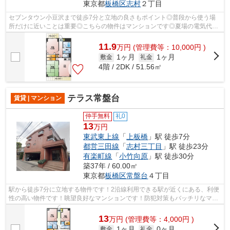
東京都
板橋区
志村
２丁目
セブンタウン小豆沢まで徒歩7分と立地の良さもポイント◎普段から使う場
所だけに近いことは重要◎こちらの物件はマンションです◎夏場の電気代も
安く抑えられる通風良好で快適なマンショ...
11.9
万
円
(管理費等：10,000円 )
1ヶ月
1ヶ月
敷金
礼金
4階 / 2DK / 51.56㎡
テラス常盤台
賃貸 | マンション
仲手無料
礼0
13
万円
東武東上線
「
上板橋
」駅 徒歩7分
都営三田線
「
志村三丁目
」駅 徒歩23分
有楽町線
「
小竹向原
」駅 徒歩30分
築37年 / 60.00㎡
東京都
板橋区
常盤台
４丁目
駅から徒歩7分に立地する物件です！2沿線利用できる駅が近くにある、利便
性の高い物件です！眺望良好なマンションです！防犯対策もバッチリなマン
ションタイプの物件です！カード決済...
13
万
円
(管理費等：4,000円 )
1ヶ月
0ヶ月
敷金
礼金