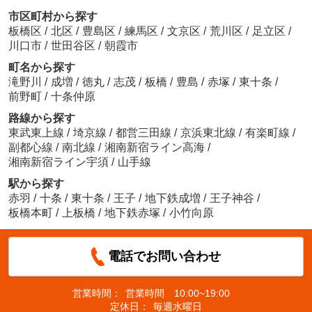
市区町村から探す
板橋区
/
北区
/
豊島区
/
練馬区
/
文京区
/
荒川区
/
足立区
/
川口市
/
世田谷区
/
朝霞市
町名から探す
滝野川
/
成増
/
徳丸
/
志茂
/
板橋
/
豊島
/
赤塚
/
東十条
/
前野町
/
十条仲原
路線から探す
東武東上線
/
埼京線
/
都営三田線
/
京浜東北線
/
有楽町線
/
副都心線
/
南北線
/
湘南新宿ライン高海
/
湘南新宿ライン宇須
/
山手線
駅から探す
赤羽
/
十条
/
東十条
/
王子
/
地下鉄成増
/
王子神谷
/
板橋本町
/
上板橋
/
地下鉄赤塚
/
小竹向原
電話でお問い合わせ
営業時間：
営業時間 10:00~19:00
定休日：
毎週水曜日