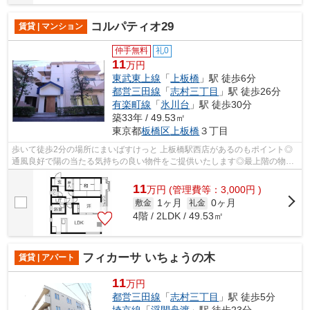
コルパティオ29
賃貸 | マンション
仲手無料
礼0
11
万円
東武東上線
「
上板橋
」駅 徒歩6分
都営三田線
「
志村三丁目
」駅 徒歩26分
有楽町線
「
氷川台
」駅 徒歩30分
築33年 / 49.53㎡
東京都
板橋区
上板橋
３丁目
歩いて徒歩2分の場所にまいばすけっと 上板橋駅西店があるのもポイント◎
通風良好で陽の当たる気持ちの良い物件をご提供いたします◎最上階の物件
です◎こちらはマンションタイプになりま...
11
万
円
(管理費等：3,000円 )
1ヶ月
0ヶ月
敷金
礼金
4階 / 2LDK / 49.53㎡
フィカーサ いちょうの木
賃貸 | アパート
11
万円
都営三田線
「
志村三丁目
」駅 徒歩5分