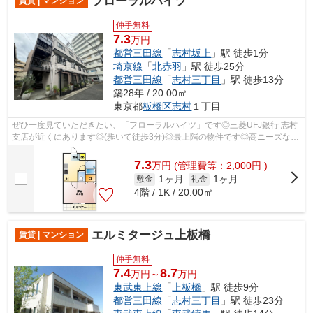
フローラルハイツ
賃貸 | マンション
仲手無料
7.3
万円
都営三田線
「
志村坂上
」駅 徒歩1分
埼京線
「
北赤羽
」駅 徒歩25分
都営三田線
「
志村三丁目
」駅 徒歩13分
築28年 / 20.00㎡
東京都
板橋区
志村
１丁目
ぜひ一度見ていただきたい、「フローラルハイツ」です◎三菱UFJ銀行 志村
支店が近くにあります◎(歩いて徒歩3分)◎最上階の物件です◎高ニーズな駅
近の物件で、徒歩1分で駅に行くことがで...
7.3
万
円
(管理費等：2,000円 )
1ヶ月
1ヶ月
敷金
礼金
4階 / 1K / 20.00㎡
エルミタージュ上板橋
賃貸 | マンション
仲手無料
7.4
8.7
万円～
万円
東武東上線
「
上板橋
」駅 徒歩9分
都営三田線
「
志村三丁目
」駅 徒歩23分