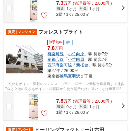
7.3
万
円
(管理費等：2,000円 )
1ヶ月
1ヶ月
敷金
礼金
2階 / 1K / 25.00㎡
フォレストブライト
賃貸 | マンション
仲手無料
敷0
7.8
万円
有楽町線
「
小竹向原
」駅 徒歩7分
副都心線
「
小竹向原
」駅 徒歩7分
西武有楽町線
「
新桜台
」駅 徒歩5分
築27年 / 26.00㎡
東京都
練馬区
羽沢
１丁目
こだわりポイント満載のフォレストブライト◎ライフ新桜台駅前店まで徒歩
7分と立地の良さもポイント◎普段から使う場所だけに近いことは重要◎2沿
線利用可能なため、電車利用に便利な物件...
7.8
万
円
(管理費等：2,000円 )
0ヶ月
1ヶ月
敷金
礼金
1階 / 1K / 26.00㎡
ヒーリングファクトリー江古田
賃貸 | アパート