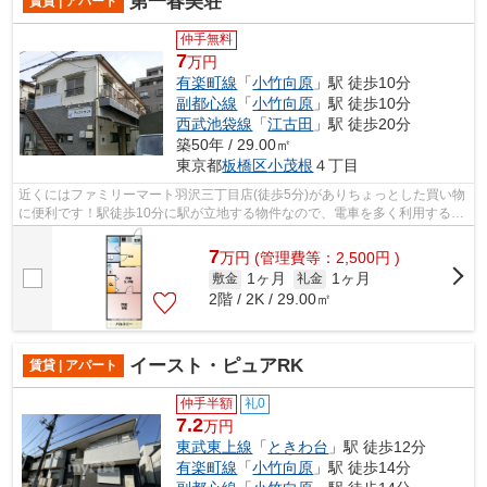
第一春美荘
賃貸 | アパート
仲手無料
7
万円
有楽町線
「
小竹向原
」駅 徒歩10分
副都心線
「
小竹向原
」駅 徒歩10分
西武池袋線
「
江古田
」駅 徒歩20分
築50年 / 29.00㎡
東京都
板橋区
小茂根
４丁目
近くにはファミリーマート羽沢三丁目店(徒歩5分)がありちょっとした買い物
に便利です！駅徒歩10分に駅が立地する物件なので、電車を多く利用する方
にとって便利です！2つの路線が利用...
7
万
円
(管理費等：2,500円 )
1ヶ月
1ヶ月
敷金
礼金
2階 / 2K / 29.00㎡
イースト・ピュアRK
賃貸 | アパート
仲手半額
礼0
7.2
万円
東武東上線
「
ときわ台
」駅 徒歩12分
有楽町線
「
小竹向原
」駅 徒歩14分