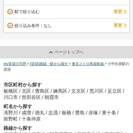
駅で絞り込む
変更
変更
絞り込み条件：
なし
ページトップへ
my賃貸のTOP
>
(賃貸)路線・駅から探す
>
東京メトロ有楽町線
>
小竹向原駅の
賃貸
市区町村から探す
板橋区
/
北区
/
豊島区
/
練馬区
/
文京区
/
荒川区
/
足立区
/
川口市
/
世田谷区
/
朝霞市
町名から探す
滝野川
/
成増
/
徳丸
/
志茂
/
板橋
/
豊島
/
赤塚
/
東十条
/
前野町
/
十条仲原
路線から探す