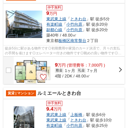
仲手無料
9
万円
東武東上線
「
ときわ台
」駅 徒歩5分
有楽町線
「
小竹向原
」駅 徒歩20分
副都心線
「
小竹向原
」駅 徒歩20分
築40年 / 48.00㎡
東京都
板橋区
南常盤台
２丁目
徒歩5分に駅がある物件です◎初期費用や家賃のカード決済で、月々の支払
の手間を省けます◎エレベーター付きの物件です◎眺めの良い物件です◎こ
ちらの物件からなら、2沿線を利用できます◎...
9
万
円
(管理費等：7,000円 )
1ヶ月
7ヶ月
敷金
礼金
4階 / 2DK / 48.00㎡
ルミエールときわ台
賃貸 | マンション
仲手無料
9.4
万円
東武東上線
「
上板橋
」駅 徒歩6分
東武東上線
「
ときわ台
」駅 徒歩10分
有楽町線
「
小竹向原
」駅 徒歩25分