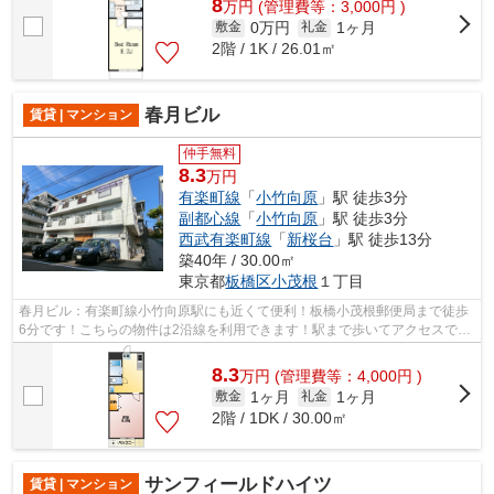
8
万
円
(管理費等：3,000円 )
0万円
1ヶ月
敷金
礼金
2階 / 1K / 26.01㎡
春月ビル
賃貸 | マンション
仲手無料
8.3
万円
有楽町線
「
小竹向原
」駅 徒歩3分
副都心線
「
小竹向原
」駅 徒歩3分
西武有楽町線
「
新桜台
」駅 徒歩13分
築40年 / 30.00㎡
東京都
板橋区
小茂根
１丁目
春月ビル：有楽町線小竹向原駅にも近くて便利！板橋小茂根郵便局まで徒歩
6分です！こちらの物件は2沿線を利用できます！駅まで歩いてアクセスでき
る、徒歩3分の距離に立地する物件です...
8.3
万
円
(管理費等：4,000円 )
1ヶ月
1ヶ月
敷金
礼金
2階 / 1DK / 30.00㎡
サンフィールドハイツ
賃貸 | マンション