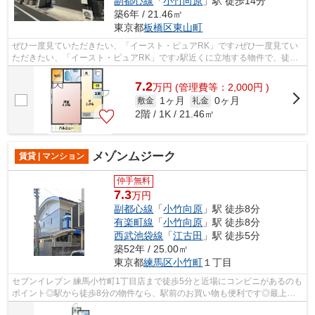
副都心線
「
小竹向原
」駅 徒歩14分
築6年 / 21.46㎡
東京都
板橋区
東山町
ぜひ一度見ていただきたい、「イースト・ピュアRK」です♪ぜひ一度見てい
ただきたい、「イースト・ピュアRK」です♪駅近くに立地する物件で、徒歩
12分程でアクセスできます♪利便性の高い...
7.2
万
円
(管理費等：2,000円 )
1ヶ月
0ヶ月
敷金
礼金
2階 / 1K / 21.46㎡
メゾンムジーク
賃貸 | マンション
仲手無料
7.3
万円
副都心線
「
小竹向原
」駅 徒歩8分
有楽町線
「
小竹向原
」駅 徒歩8分
西武池袋線
「
江古田
」駅 徒歩5分
築52年 / 25.00㎡
東京都
練馬区
小竹町
１丁目
セブンイレブン 練馬小竹町1丁目店まで徒歩5分と近場にコンビニがあるのも
ポイント◎駅から徒歩8分の物件なら、駅前のお買い物も便利です◎最上階
の物件です◎お使いいただける沿線は2つ...