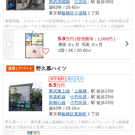
西武池袋線
「
江古田
」駅 徒歩18分
築63年 / 20.60㎡
東京都
板橋区
小茂根
１丁目
新着情報：スカイハイツの空室情報ならコチラ！きらぼし銀行 小竹向原出張
所だったら歩いてすぐ(徒歩6分)！こちらの物件はアパートです！2沿線利用
できる駅が近くにある、利便性の高い...
5.9
万
円
(管理費等：1,000円 )
0ヶ月
0ヶ月
敷金
礼金
1階 / 1K / 20.60㎡
野久慕ハイツ
賃貸 | アパート
仲手無料
敷0
礼0
6.5
万円
東武東上線
「
上板橋
」駅 徒歩13分
有楽町線
「
小竹向原
」駅 徒歩23分
副都心線
「
小竹向原
」駅 徒歩23分
築43年 / 29.16㎡
東京都
板橋区
東新町
１丁目
野久慕ハイツ：東武東上線上板橋駅にも近くて便利☆セブン-イレブン板橋東
新町まで徒歩5分と近場にコンビニがあるのもポイント☆駅から徒歩13分の
ところにあるアパートはいかがでしょう...