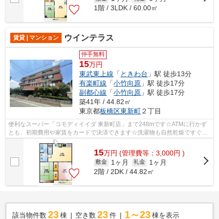
1階 / 3LDK / 60.00㎡
ウインテラス
賃貸 | マンション
仲手無料
15
万円
東武東上線
「
ときわ台
」駅 徒歩13分
有楽町線
「
小竹向原
」駅 徒歩17分
副都心線
「
小竹向原
」駅 徒歩17分
築41年 / 44.82㎡
東京都
板橋区
東新町
２丁目
便利なスーパー「コモディイイダ 東新町店」まで248mです☆ATMに行かず
とも、初期費用や家賃をカードで決済できます☆洗濯物も自然乾燥ですぐ乾
く通風良好な間取りのマンション☆2路線利...
15
万
円
(管理費等：3,000円 )
1ヶ月
1ヶ月
敷金
礼金
2階 / 2DK / 44.82㎡
23
23
1～23
該当物件数
棟
空き数
件
棟を表示