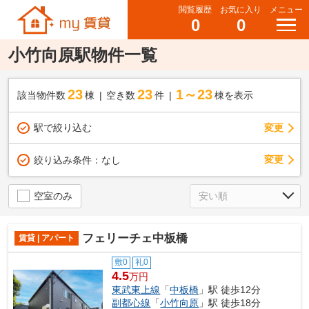
閲覧履歴
お気に入り
メニュー
0
0
小竹向原駅物件一覧
23
23
1～23
該当物件数
棟
空き数
件
棟を表示
駅で絞り込む
変更
変更
絞り込み条件：
なし
空室のみ
フェリーチェ中板橋
賃貸 | アパート
敷0
礼0
4.5
万円
東武東上線
「
中板橋
」駅 徒歩12分
副都心線
「
小竹向原
」駅 徒歩18分