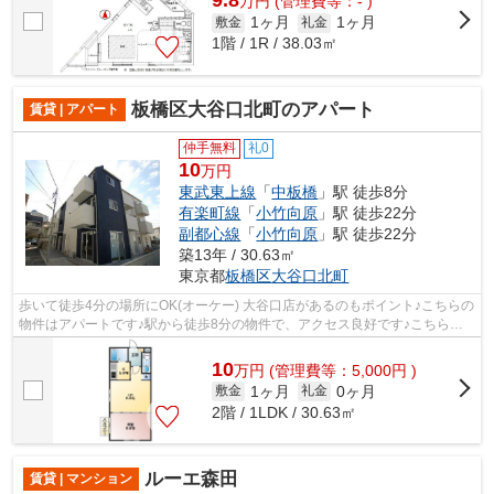
9.8
万
円
(管理費等：- )
1ヶ月
1ヶ月
敷金
礼金
1階 / 1R / 38.03㎡
板橋区大谷口北町のアパート
賃貸 | アパート
仲手無料
礼0
10
万円
東武東上線
「
中板橋
」駅 徒歩8分
有楽町線
「
小竹向原
」駅 徒歩22分
副都心線
「
小竹向原
」駅 徒歩22分
築13年 / 30.63㎡
東京都
板橋区
大谷口北町
歩いて徒歩4分の場所にOK(オーケー) 大谷口店があるのもポイント♪こちらの
物件はアパートです♪駅から徒歩8分の物件で、アクセス良好です♪こちらの
物件では初期費用をカードでお支払い...
10
万
円
(管理費等：5,000円 )
1ヶ月
0ヶ月
敷金
礼金
2階 / 1LDK / 30.63㎡
ルーエ森田
賃貸 | マンション