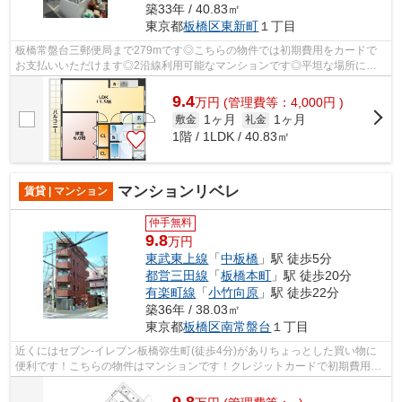
築33年 / 40.83㎡
東京都
板橋区
東新町
１丁目
板橋常盤台三郵便局まで279mです◎こちらの物件では初期費用をカードで
お支払いいただけます◎2沿線利用可能なマンションです◎平坦な場所にあ
るマンションなら毎日の移動も快適です◎こち...
9.4
万
円
(管理費等：4,000円 )
1ヶ月
1ヶ月
敷金
礼金
1階 / 1LDK / 40.83㎡
マンションリベレ
賃貸 | マンション
仲手無料
9.8
万円
東武東上線
「
中板橋
」駅 徒歩5分
都営三田線
「
板橋本町
」駅 徒歩20分
有楽町線
「
小竹向原
」駅 徒歩22分
築36年 / 38.03㎡
東京都
板橋区
南常盤台
１丁目
近くにはセブン-イレブン板橋弥生町(徒歩4分)がありちょっとした買い物に
便利です！こちらの物件はマンションです！クレジットカードで初期費用を
お支払いいただける物件です！交通の...