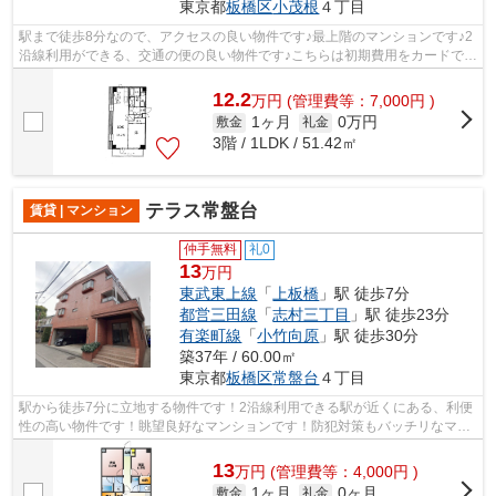
東京都
板橋区
小茂根
４丁目
駅まで徒歩8分なので、アクセスの良い物件です♪最上階のマンションです♪2
沿線利用ができる、交通の便の良い物件です♪こちらは初期費用をカードでお
支払いいただける物件です♪こちらの...
12.2
万
円
(管理費等：7,000円 )
1ヶ月
0万円
敷金
礼金
3階 / 1LDK / 51.42㎡
テラス常盤台
賃貸 | マンション
仲手無料
礼0
13
万円
東武東上線
「
上板橋
」駅 徒歩7分
都営三田線
「
志村三丁目
」駅 徒歩23分
有楽町線
「
小竹向原
」駅 徒歩30分
築37年 / 60.00㎡
東京都
板橋区
常盤台
４丁目
駅から徒歩7分に立地する物件です！2沿線利用できる駅が近くにある、利便
性の高い物件です！眺望良好なマンションです！防犯対策もバッチリなマン
ションタイプの物件です！カード決済...
13
万
円
(管理費等：4,000円 )
1ヶ月
0ヶ月
敷金
礼金