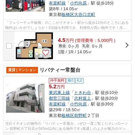
有楽町線
「
小竹向原
」駅 徒歩18分
築8年 / 14.05㎡
東京都
板橋区
大谷口北町
「フェリーチェ中板橋」のここがイチオシ！駅から徒歩12分のところにある
物件はいかがでしょうか！2沿線を利用でき、利便性が高い物件です！共用
部に住民専用のゴミ置き場があるので、...
4.5
万
円
(管理費等：5,000円 )
0ヶ月
0ヶ月
敷金
礼金
1階 / 1R / 14.05㎡
リバティー常盤台
賃貸 | マンション
仲手無料
敷0
礼0
5.2
万円
東武東上線
「
ときわ台
」駅 徒歩10分
都営三田線
「
志村坂上
」駅 徒歩20分
有楽町線
「
小竹向原
」駅 徒歩39分
築29年 / 18.50㎡
東京都
板橋区
前野町
２丁目
当社イチオシの物件の「リバティー常盤台」♪ぜひ一度ご覧ください♪ローソ
ン 前野町六丁目店が345m以内にある物件です♪風通しのよさが魅力のマンシ
ョンです♪貴重な時間を大切にしたいビ...