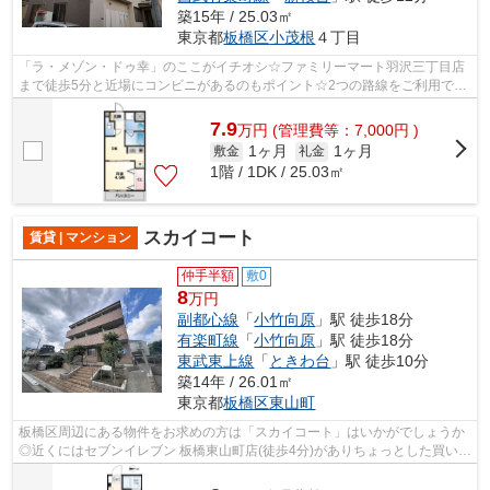
築15年 / 25.03㎡
東京都
板橋区
小茂根
４丁目
「ラ・メゾン・ドゥ幸」のここがイチオシ☆ファミリーマート羽沢三丁目店
まで徒歩5分と近場にコンビニがあるのもポイント☆2つの路線をご利用でき
る場所にあり、アクセスはとても便利で...
7.9
万
円
(管理費等：7,000円 )
1ヶ月
1ヶ月
敷金
礼金
1階 / 1DK / 25.03㎡
スカイコート
賃貸 | マンション
仲手半額
敷0
8
万円
副都心線
「
小竹向原
」駅 徒歩18分
有楽町線
「
小竹向原
」駅 徒歩18分
東武東上線
「
ときわ台
」駅 徒歩10分
築14年 / 26.01㎡
東京都
板橋区
東山町
板橋区周辺にある物件をお求めの方は「スカイコート」はいかがでしょうか
◎近くにはセブンイレブン 板橋東山町店(徒歩4分)がありちょっとした買い物
に便利です◎こちらの物件では初期費...