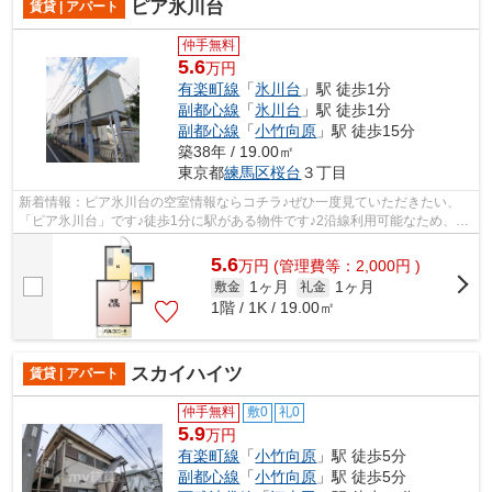
ピア氷川台
賃貸 | アパート
仲手無料
5.6
万円
有楽町線
「
氷川台
」駅 徒歩1分
副都心線
「
氷川台
」駅 徒歩1分
副都心線
「
小竹向原
」駅 徒歩15分
築38年 / 19.00㎡
東京都
練馬区
桜台
３丁目
新着情報：ピア氷川台の空室情報ならコチラ♪ぜひ一度見ていただきたい、
「ピア氷川台」です♪徒歩1分に駅がある物件です♪2沿線利用可能なため、電
車利用に便利なアパートです♪こちらの...
5.6
万
円
(管理費等：2,000円 )
1ヶ月
1ヶ月
敷金
礼金
1階 / 1K / 19.00㎡
スカイハイツ
賃貸 | アパート
仲手無料
敷0
礼0
5.9
万円
有楽町線
「
小竹向原
」駅 徒歩5分
副都心線
「
小竹向原
」駅 徒歩5分