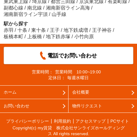
東武東上線
/
埼京線
/
都営三田線
/
京浜東北線
/
有楽町線
/
副都心線
/
南北線
/
湘南新宿ライン高海
/
湘南新宿ライン宇須
/
山手線
駅から探す
赤羽
/
十条
/
東十条
/
王子
/
地下鉄成増
/
王子神谷
/
板橋本町
/
上板橋
/
地下鉄赤塚
/
小竹向原
電話でお問い合わせ
営業時間：
営業時間 10:00~19:00
定休日：
毎週水曜日
ホーム
会社概要
お問い合わせ
物件リクエスト
プライバシーポリシー
利用規約
アクセスマップ
PCサイト
Copyright(c) my賃貸 株式会社サンライズホールディング
ス All rights reserved.