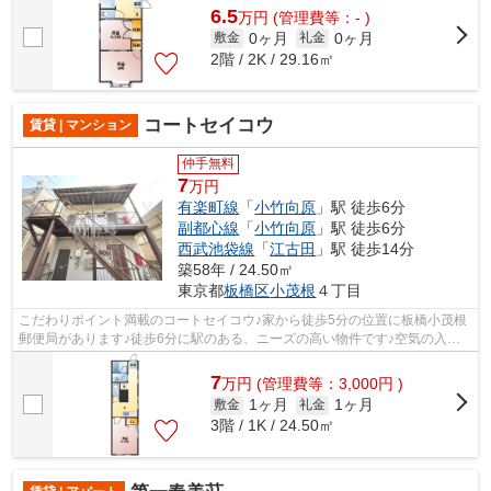
6.5
万
円
(管理費等：- )
0ヶ月
0ヶ月
敷金
礼金
2階 / 2K / 29.16㎡
コートセイコウ
賃貸 | マンション
仲手無料
7
万円
有楽町線
「
小竹向原
」駅 徒歩6分
副都心線
「
小竹向原
」駅 徒歩6分
西武池袋線
「
江古田
」駅 徒歩14分
築58年 / 24.50㎡
東京都
板橋区
小茂根
４丁目
こだわりポイント満載のコートセイコウ♪家から徒歩5分の位置に板橋小茂根
郵便局があります♪徒歩6分に駅のある、ニーズの高い物件です♪空気の入れ
替えも簡単におこなえる通風良好のマン...
7
万
円
(管理費等：3,000円 )
1ヶ月
1ヶ月
敷金
礼金
3階 / 1K / 24.50㎡