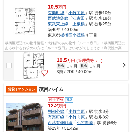
10.5
万円
有楽町線
「
小竹向原
」駅 徒歩10分
西武池袋線
「
江古田
」駅 徒歩18分
東武東上線
「
上板橋
」駅 徒歩25分
築40年 / 40.00㎡
東京都
板橋区
小茂根
４丁目
板橋区近辺での物件情報：大好評のあの物件「ルーエ森田」！板橋区周辺に
ある物件をお求めの方は「ルーエ森田」はいかがでしょうか！利便性の高い
徒歩10分の物件です！防犯対策もバッ...
10.5
万
円
(管理費等：- )
1ヶ月
1ヶ月
敷金
礼金
3階 / 2DK / 40.00㎡
茂呂ハイム
賃貸 | マンション
仲手半額
礼0
12.2
万円
副都心線
「
小竹向原
」駅 徒歩8分
有楽町線
「
小竹向原
」駅 徒歩8分
西武有楽町線
「
小竹向原
」駅 徒歩8分
築29年 / 51.42㎡