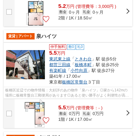
5.2
万
円
(管理費等：3,000円 )
0ヶ月
0ヶ月
敷金
礼金
2階 / 1K / 18.50㎡
泉ハイツ
賃貸 | アパート
仲手無料
敷0
礼0
5.5
万円
東武東上線
「
ときわ台
」駅 徒歩5分
都営三田線
「
板橋本町
」駅 徒歩25分
有楽町線
「
小竹向原
」駅 徒歩27分
築41年 / 17.00㎡
東京都
板橋区
常盤台
３丁目
板橋区近辺での物件情報：大好評のあの物件「泉ハイツ」◎家から142mの
場所に板橋常盤台三郵便局があります◎あると使い勝手がよく利便性が高い
のが敷地内ごみ置き場です◎徒歩5分で駅に...
5.5
万
円
(管理費等：- )
0万円
0万円
敷金
礼金
1階 / 1K / 17.00㎡