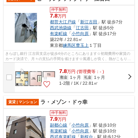
仲手無料
7.8
万円
都営大江戸線
「
新江古田
」駅 徒歩7分
西武池袋線
「
江古田
」駅 徒歩5分
有楽町線
「
小竹向原
」駅 徒歩17分
築22年 / 22.81㎡
東京都
練馬区
豊玉上
１丁目
きらぼし銀行 江古田支店が徒歩4分のところにあります☆初期費用や家賃の
カード決済で、月々の支払の手間を省けます☆風通しが良く、熱がこもりに
くいので、室内が暑くなりにくいです☆こ...
7.8
万
円
(管理費等：- )
1ヶ月
1ヶ月
敷金
礼金
1-2階 / 1K / 22.81㎡
ラ・メゾン・ドゥ幸
賃貸 | マンション
仲手無料
7.9
万円
副都心線
「
小竹向原
」駅 徒歩10分
有楽町線
「
小竹向原
」駅 徒歩10分
西武有楽町線
「
新桜台
」駅 徒歩12分