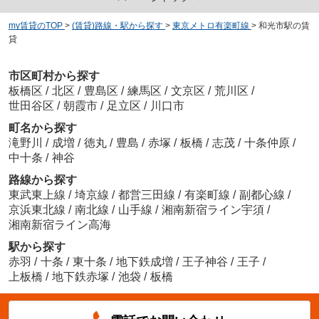
my賃貸のTOP
>
(賃貸)路線・駅から探す
>
東京メトロ有楽町線
>
和光市駅の賃
貸
市区町村から探す
板橋区
/
北区
/
豊島区
/
練馬区
/
文京区
/
荒川区
/
世田谷区
/
朝霞市
/
足立区
/
川口市
町名から探す
滝野川
/
成増
/
徳丸
/
豊島
/
赤塚
/
板橋
/
志茂
/
十条仲原
/
中十条
/
神谷
路線から探す
東武東上線
/
埼京線
/
都営三田線
/
有楽町線
/
副都心線
/
京浜東北線
/
南北線
/
山手線
/
湘南新宿ライン宇須
/
湘南新宿ライン高海
駅から探す
赤羽
/
十条
/
東十条
/
地下鉄成増
/
王子神谷
/
王子
/
上板橋
/
地下鉄赤塚
/
池袋
/
板橋