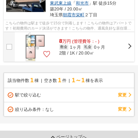
東武東上線
「
和光市
」駅 徒歩15分
築20年 / 20.00㎡
埼玉県
朝霞市
栄町
２丁目
こちらの物件は駅まで徒歩で15分で到着します！こちらの物件はアパートで
す！初期費用のカード決済ができます！こちらの物件、通風良好な居住環境
でどなた様の健康にも良いおすすめの...
8
万
円
(管理費等：- )
1ヶ月
0ヶ月
敷金
礼金
2階 / 1K / 20.00㎡
1
1
1～1
該当物件数
棟
空き数
件
棟を表示
駅で絞り込む
変更
変更
絞り込み条件：
なし
ページトップへ