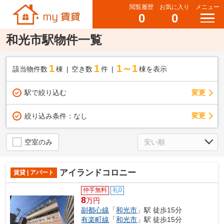
閲覧履歴
お気に入り
メニュー
0
0
和光市駅物件一覧
1
1
1～1
該当物件数
棟
空き数
件
棟を表示
駅で絞り込む
変更
変更
絞り込み条件：
なし
空室のみ
アイランドコロニー
賃貸 | アパート
仲手無料
礼0
8
万円
副都心線
「
和光市
」駅 徒歩15分
有楽町線
「
和光市
」駅 徒歩15分