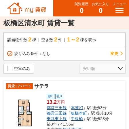
閲覧履歴
お気に入り
メニュー
0
0
板橋区清水町 賃貸一覧
2
2
1～2
該当物件数
棟
空き数
件
棟を表示
変更
絞り込み条件：
なし
空室のみ
サテラ
賃貸 | アパート
敷0
礼0
13.2
万円
都営三田線
「
本蓮沼
」駅 徒歩3分
都営三田線
「
板橋本町
」駅 徒歩10分
東武東上線
「
中板橋
」駅 徒歩23分
築3年 / 41.56㎡