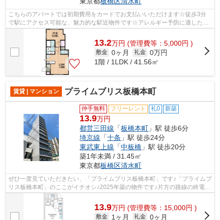
東京都
板橋区
清水町
こちらのアパートでは初期費用をカードでお支払いいただけます☆徒歩3分
で駅にアクセス可能な、魅力的な駅近物件です☆アレルギー予防に適した、
通気性の良い安心のアパートです☆健康な...
13.2
万
円
(管理費等：5,000円 )
0ヶ月
0万円
敷金
礼金
1階 / 1LDK / 41.56㎡
プライムブリス板橋本町
賃貸 | マンション
仲手無料
フリーレント
礼0
新築
13.9
万円
都営三田線
「
板橋本町
」駅 徒歩6分
埼京線
「
十条
」駅 徒歩24分
東武東上線
「
中板橋
」駅 徒歩20分
築1年未満 / 31.45㎡
東京都
板橋区
清水町
ぜひ一度見ていただきたい、「プライムブリス板橋本町」です♪「プライムブ
リス板橋本町」のここがイチオシ♪2025年築の物件です♪片方の路線の終電を
逃しても安心な2路線利用可物件です♪...
13.9
万
円
(管理費等：15,000円 )
1ヶ月
0ヶ月
敷金
礼金