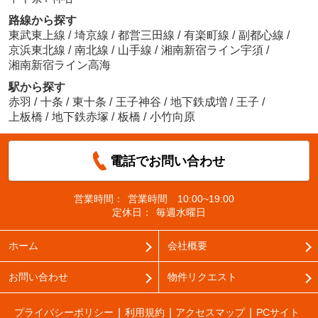
路線から探す
東武東上線
/
埼京線
/
都営三田線
/
有楽町線
/
副都心線
/
京浜東北線
/
南北線
/
山手線
/
湘南新宿ライン宇須
/
湘南新宿ライン高海
駅から探す
赤羽
/
十条
/
東十条
/
王子神谷
/
地下鉄成増
/
王子
/
上板橋
/
地下鉄赤塚
/
板橋
/
小竹向原
電話でお問い合わせ
営業時間：
営業時間 10:00~19:00
定休日：
毎週水曜日
ホーム
会社概要
お問い合わせ
物件リクエスト
プライバシーポリシー
利用規約
アクセスマップ
PCサイト