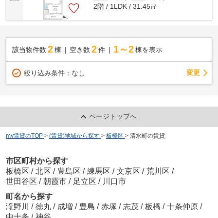
2階 / 1LDK / 31.45㎡
2
2
1～2
該当物件数
棟
空き数
件
棟を表示
変更
絞り込み条件：
なし
ページトップへ
my賃貸のTOP
>
(賃貸)地域から探す
>
板橋区
>
清水町の賃貸
市区町村から探す
板橋区
/
北区
/
豊島区
/
練馬区
/
文京区
/
荒川区
/
世田谷区
/
朝霞市
/
足立区
/
川口市
町名から探す
滝野川
/
徳丸
/
成増
/
豊島
/
赤塚
/
志茂
/
板橋
/
十条仲原
/
中十条
/
神谷