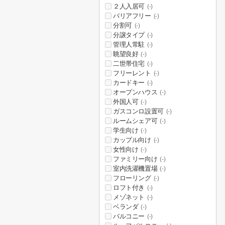
２人入居可
(-)
バリアフリー
(-)
分割可
(-)
分譲タイプ
(-)
管理人常駐
(-)
眺望良好
(-)
二世帯住宅
(-)
フリーレント
(-)
カードキー
(-)
オープンハウス
(-)
外国人可
(-)
ガスコンロ設置可
(-)
ルームシェア可
(-)
学生向け
(-)
カップル向け
(-)
女性向け
(-)
ファミリー向け
(-)
室内洗濯機置場
(-)
フローリング
(-)
ロフト付き
(-)
メゾネット
(-)
ベランダ
(-)
バルコニー
(-)