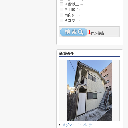
20階以上
(-)
最上階
(-)
南向き
(-)
角部屋
(-)
1
件が該当
新着物件
メゾン・ド・プレテ