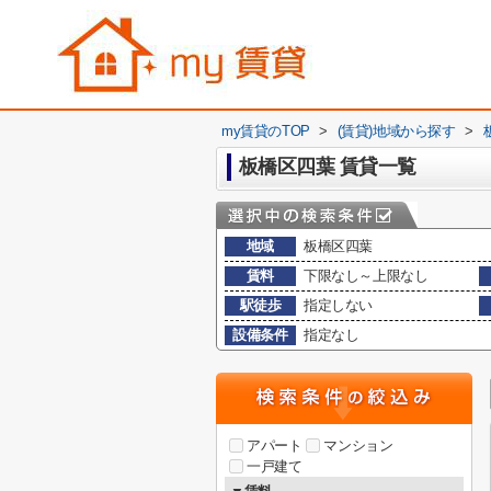
my賃貸のTOP
>
(賃貸)地域から探す
>
板橋区四葉 賃貸一覧
地域
板橋区四葉
賃料
下限なし～上限なし
駅徒歩
指定しない
設備条件
指定なし
アパート
マンション
一戸建て