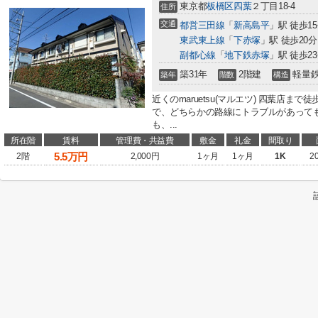
東京都
板橋区
四葉
２丁目18-4
住所
交通
都営三田線
「
新高島平
」駅 徒歩1
東武東上線
「
下赤塚
」駅 徒歩20分
副都心線
「
地下鉄赤塚
」駅 徒歩2
築31年
2階建
軽量
築年
階数
構造
近くのmaruetsu(マルエツ) 四葉店ま
で、どちらかの路線にトラブルがあっても
も、...
所在階
賃料
管理費・共益費
敷金
礼金
間取り
5.5
万円
2階
2,000円
1ヶ月
1ヶ月
1K
2