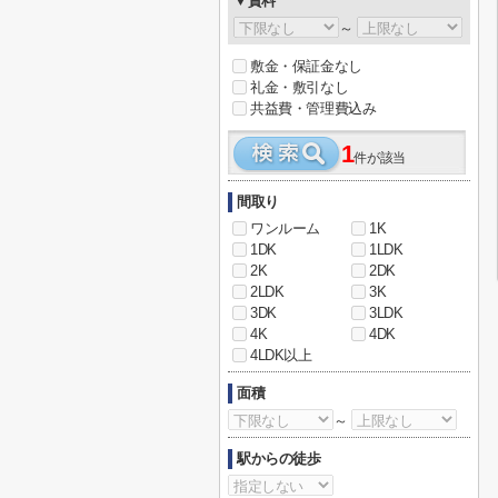
▼賃料
～
敷金・保証金なし
礼金・敷引なし
共益費・管理費込み
1
件が該当
間取り
ワンルーム
1K
1DK
1LDK
2K
2DK
2LDK
3K
3DK
3LDK
4K
4DK
4LDK以上
面積
～
駅からの徒歩