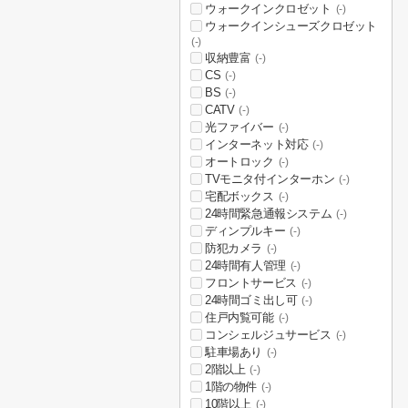
ウォークインクロゼット
(-)
ウォークインシューズクロゼット
(-)
収納豊富
(-)
CS
(-)
BS
(-)
CATV
(-)
光ファイバー
(-)
インターネット対応
(-)
オートロック
(-)
TVモニタ付インターホン
(-)
宅配ボックス
(-)
24時間緊急通報システム
(-)
ディンプルキー
(-)
防犯カメラ
(-)
24時間有人管理
(-)
フロントサービス
(-)
24時間ゴミ出し可
(-)
住戸内覧可能
(-)
コンシェルジュサービス
(-)
駐車場あり
(-)
2階以上
(-)
1階の物件
(-)
10階以上
(-)