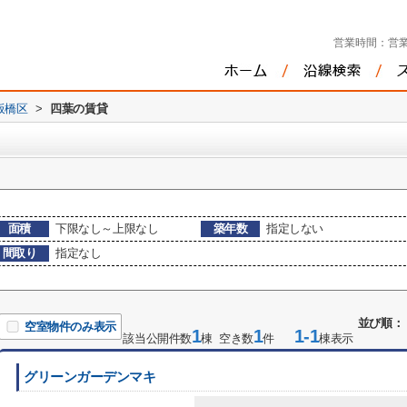
営業時間：
営業
板橋区
>
四葉の賃貸
面積
下限なし～上限なし
築年数
指定しない
間取り
指定なし
並び順：
空室物件のみ表示
1
1
1-1
該当公開件数
棟 空き数
件
棟表示
グリーンガーデンマキ