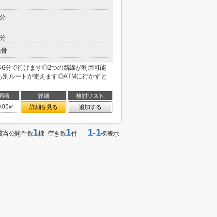
5分
3分
鉄骨
で徒歩6分で行けます◎2つの路線が利用可能
別ルートが使えます◎ATMに行かずと
面積
詳細
検討リスト
0.05㎡
詳細を見る
追加する
1
1
1-1
該当公開件数
棟 空き数
件
棟表示