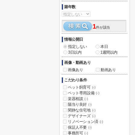
築年数
1
件が該当
情報公開日
指定しない
本日
3日以内
1週間以内
画像・動画あり
画像あり
動画あり
こだわり条件
ペット飼育可
(-)
ペット専用設備
(-)
楽器相談
(-)
陽当り良好
(-)
閑静な住宅地
(-)
デザイナーズ
(-)
リノベーション済
(-)
保証人不要
(-)
事務所可
(-)