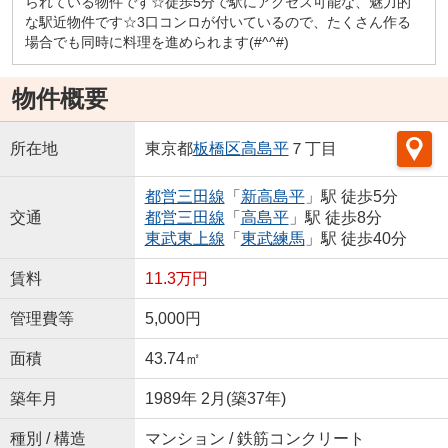
られている物件です☆徒歩5分で駅にアクセス可能な、魅力的
な駅近物件です☆3口コンロが付いているので、たくさん作る
場合でも同時に料理を進められます(#^^#)
物件概要
所在地
東京都
板橋区
高島平
７丁目
都営三田線
「
新高島平
」駅 徒歩5分
交通
都営三田線
「
高島平
」駅 徒歩8分
東武東上線
「
東武練馬
」駅 徒歩40分
賃料
11.3万円
管理費等
5,000円
面積
43.74㎡
築年月
1989年 2月(築37年)
種別 / 構造
マンション / 鉄筋コンクリート