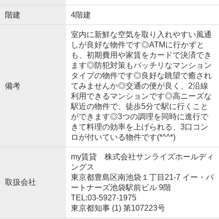
階建
4階建
室内に新鮮な空気を取り入れやすい風通
しが良好な物件です◎ATMに行かずと
も、初期費用や家賃をカードで決済でき
ます◎防犯対策もバッチリなマンション
タイプの物件です◎良好な眺望で癒され
備考
てみませんか◎交通の便が良く、2沿線
利用できるマンションです◎高ニーズな
駅近の物件で、徒歩5分で駅に行くこと
ができます◎3つの調理を同時に進行で
きて料理の効率を上げられる、3口コン
ロが付いている物件です(*^^*)
my賃貸 株式会社サンライズホールディ
ングス
東京都豊島区南池袋１丁目21-7 イー・パ
取扱会社
ートナーズ池袋駅前ビル 9階
TEL:03-5927-1975
東京都知事 (1) 第107223号