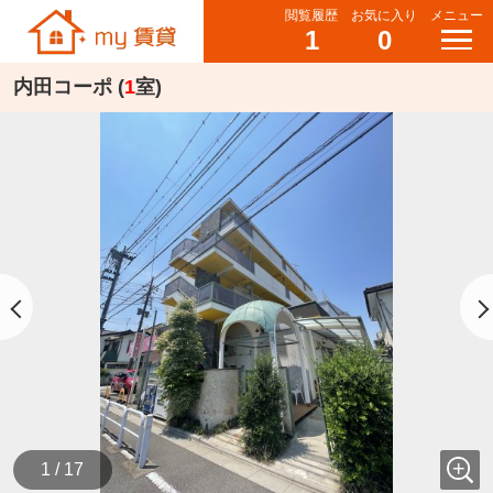
閲覧履歴
お気に入り
メニュー
1
0
内田コーポ (
1
室)
1 / 17