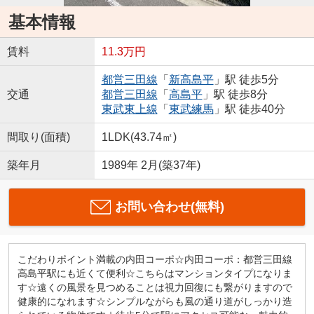
基本情報
賃料
11.3万円
都営三田線
「
新高島平
」駅 徒歩5分
交通
都営三田線
「
高島平
」駅 徒歩8分
東武東上線
「
東武練馬
」駅 徒歩40分
間取り(面積)
1LDK(43.74㎡)
築年月
1989年 2月(築37年)
お問い合わせ(無料)
こだわりポイント満載の内田コーポ☆内田コーポ：都営三田線
高島平駅にも近くて便利☆こちらはマンションタイプになりま
す☆遠くの風景を見つめることは視力回復にも繋がりますので
健康的になれます☆シンプルながらも風の通り道がしっかり造