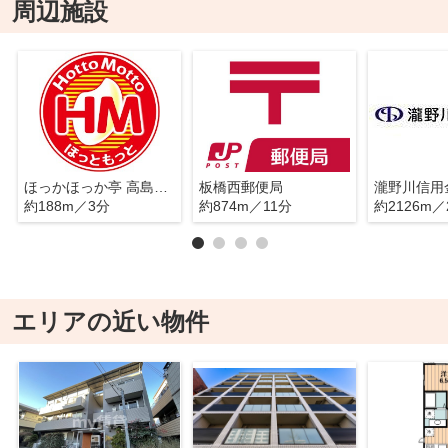
周辺施設
ほっかほっか亭 高島平7丁目店
板橋西郵便局
約188m／3分
約874m／11分
約2126m／
エリアの近い物件