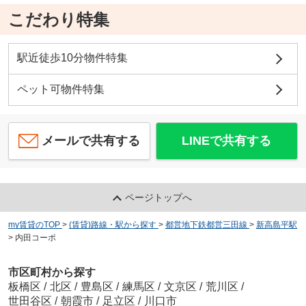
こだわり特集
駅近徒歩10分物件特集
ペット可物件特集
メールで共有する
LINEで共有する
ページトップへ
my賃貸のTOP
>
(賃貸)路線・駅から探す
>
都営地下鉄都営三田線
>
新高島平駅
>
内田コーポ
市区町村から探す
板橋区
/
北区
/
豊島区
/
練馬区
/
文京区
/
荒川区
/
世田谷区
/
朝霞市
/
足立区
/
川口市