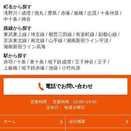
町名から探す
滝野川
/
成増
/
徳丸
/
豊島
/
赤塚
/
板橋
/
志茂
/
十条仲原
/
中十条
/
神谷
路線から探す
東武東上線
/
埼京線
/
都営三田線
/
有楽町線
/
副都心線
/
京浜東北線
/
南北線
/
山手線
/
湘南新宿ライン宇須
/
湘南新宿ライン高海
駅から探す
赤羽
/
十条
/
東十条
/
地下鉄成増
/
王子神谷
/
王子
/
上板橋
/
地下鉄赤塚
/
池袋
/
小竹向原
電話でお問い合わせ
営業時間：
営業時間 10:00~19:00
定休日：
毎週水曜日
ホーム
会社概要