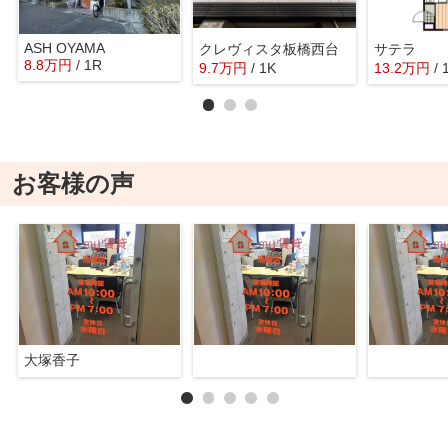
ASH OYAMA
クレヴィスタ板橋西台
サテラ
8.8
万
円
/ 1R
9.7
万
円
/ 1K
13.2
万
円
/
お客様の声
大塚香子