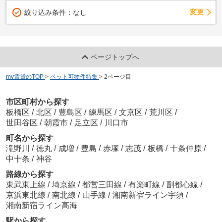
変更
絞り込み条件：
なし
ページトップへ
my賃貸のTOP
>
ペット可物件特集
>
2ページ目
市区町村から探す
板橋区
/
北区
/
豊島区
/
練馬区
/
文京区
/
荒川区
/
世田谷区
/
朝霞市
/
足立区
/
川口市
町名から探す
滝野川
/
徳丸
/
成増
/
豊島
/
赤塚
/
志茂
/
板橋
/
十条仲原
/
中十条
/
神谷
路線から探す
東武東上線
/
埼京線
/
都営三田線
/
有楽町線
/
副都心線
/
京浜東北線
/
南北線
/
山手線
/
湘南新宿ライン宇須
/
湘南新宿ライン高海
駅から探す