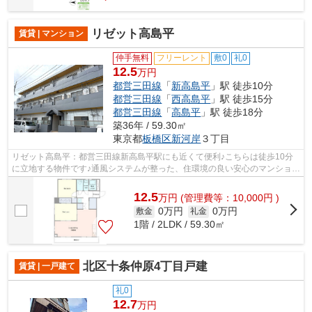
リゼット高島平
賃貸 | マンション
仲手無料
フリーレント
敷0
礼0
12.5
万円
都営三田線
「
新高島平
」駅 徒歩10分
都営三田線
「
西高島平
」駅 徒歩15分
都営三田線
「
高島平
」駅 徒歩18分
築36年 / 59.30㎡
東京都
板橋区
新河岸
３丁目
リゼット高島平：都営三田線新高島平駅にも近くて便利♪こちらは徒歩10分
に立地する物件です♪通風システムが整った、住環境の良い安心のマンション
です♪こちらの物件はマンションです♪...
12.5
万
円
(管理費等：10,000円 )
0万円
0万円
敷金
礼金
1階 / 2LDK / 59.30㎡
北区十条仲原4丁目戸建
賃貸 | 一戸建て
礼0
12.7
万円