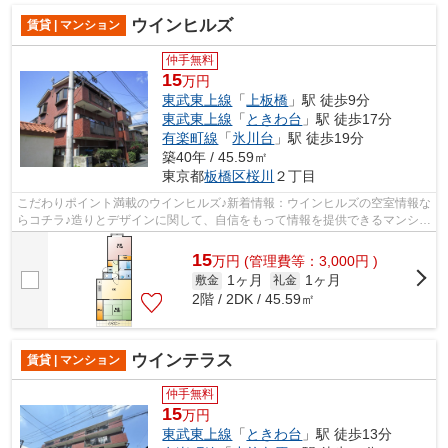
ウインヒルズ
賃貸 | マンション
仲手無料
15
万円
東武東上線
「
上板橋
」駅 徒歩9分
東武東上線
「
ときわ台
」駅 徒歩17分
有楽町線
「
氷川台
」駅 徒歩19分
築40年 / 45.59㎡
東京都
板橋区
桜川
２丁目
こだわりポイント満載のウインヒルズ♪新着情報：ウインヒルズの空室情報な
らコチラ♪造りとデザインに関して、自信をもって情報を提供できるマンショ
ンです♪風通しが良く、熱がこもりに...
15
万
円
(管理費等：3,000円 )
1ヶ月
1ヶ月
敷金
礼金
2階 / 2DK / 45.59㎡
ウインテラス
賃貸 | マンション
仲手無料
15
万円
東武東上線
「
ときわ台
」駅 徒歩13分