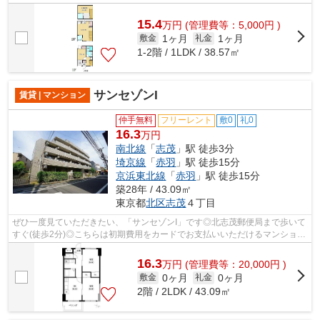
2路線利用可物件です♪こちらの物件では...
15.4
万
円
(管理費等：5,000円 )
1ヶ月
1ヶ月
敷金
礼金
1-2階 / 1LDK / 38.57㎡
サンセゾンI
賃貸 | マンション
仲手無料
フリーレント
敷0
礼0
16.3
万円
南北線
「
志茂
」駅 徒歩3分
埼京線
「
赤羽
」駅 徒歩15分
京浜東北線
「
赤羽
」駅 徒歩15分
築28年 / 43.09㎡
東京都
北区
志茂
４丁目
ぜひ一度見ていただきたい、「サンセゾンI」です◎北志茂郵便局まで歩いて
すぐ(徒歩2分)◎こちらは初期費用をカードでお支払いいただけるマンション
です◎2沿線を利用でき、利便性が高い...
16.3
万
円
(管理費等：20,000円 )
0ヶ月
0ヶ月
敷金
礼金
2階 / 2LDK / 43.09㎡