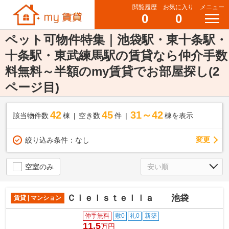
閲覧履歴
お気に入り
メニュー
0
0
ペット可物件特集｜池袋駅・東十条駅・
十条駅・東武練馬駅の賃貸なら仲介手数
料無料～半額のmy賃貸でお部屋探し(2
ページ目)
42
45
31～42
該当物件数
棟
空き数
件
棟を表示
変更
絞り込み条件：
なし
空室のみ
Ｃｉｅｌｓｔｅｌｌａ 池袋
賃貸 | マンション
仲手無料
敷0
礼0
新築
11.5
万円