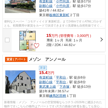
有楽町線
「
小竹向原
」駅 徒歩17分
副都心線
「
小竹向原
」駅 徒歩17分
築41年 / 44.82㎡
東京都
板橋区
東新町
２丁目
便利なスーパー「コモディイイダ 東新町店」まで248mです☆ATMに行かず
とも、初期費用や家賃をカードで決済できます☆洗濯物も自然乾燥ですぐ乾
く通風良好な間取りのマンション☆2路線利...
15
万
円
(管理費等：3,000円 )
1ヶ月
1ヶ月
敷金
礼金
2階 / 2DK / 44.82㎡
メゾン アンノール
賃貸 | アパート
新築
15.4
万円
有楽町線
「
平和台
」駅 徒歩8分
副都心線
「
平和台
」駅 徒歩8分
東武東上線
「
下赤塚
」駅 徒歩13分
築1年未満 / 38.57㎡
東京都
練馬区
田柄
１丁目
新着情報：メゾン アンノールの空室情報ならコチラ♪2026年に建設された
物件です♪こちらの物件はアパートです♪片方の路線の終電を逃しても安心な