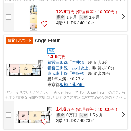
利な立地です◎バス停から徒歩3分以内の...
12.9
万
円
(管理費等：10,000円 )
1ヶ月
1ヶ月
敷金
礼金
4階 / 1LDK / 40.16㎡
Ange Fleur
賃貸 | アパート
敷0
14.6
万円
都営三田線
「
本蓮沼
」駅 徒歩3分
都営三田線
「
志村坂上
」駅 徒歩10分
東武東上線
「
中板橋
」駅 徒歩25分
築1年未満 / 40.23㎡
東京都
板橋区
蓮沼町
ぜひ一度見ていただきたい、「Ange Fleur」です♪「Ange Fleur」のここがイ
チオシ♪貴重な時間を大切にしたいビジネスマンにおすすめの交通のアクセス
が良いアパートです♪こちらの物件は...
14.6
万
円
(管理費等：10,000円 )
0万円
1.5ヶ月
敷金
礼金
2階 / 1LDK / 40.23㎡