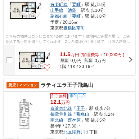
有楽町線
「
要町
」駅 徒歩8分
山手線
「
池袋
」駅 徒歩10分
副都心線
「
要町
」駅 徒歩8分
予定 / 20.16㎡
東京都
板橋区
南町
こちらの物件はコンビニまで424mにあります！敷地内ごみ置き場は、ごみ
を捨てる手間を減らしてくれます！2つの路線が利用可能で、片方の路線に
トラブルがあっても別ルートが使えます！...
11.5
万
円
(管理費等：10,000円 )
0万円
0万円
敷金
礼金
1階 / 1K / 20.16㎡
ラティエラ王子飛鳥山
賃貸 | マンション
仲手無料
敷0
礼0
12.1
万円
京浜東北線
「
王子
」駅 徒歩7分
都電荒川線
「
飛鳥山
」駅 徒歩2分
南北線
「
西ケ原
」駅 徒歩5分
築4年 / 27.30㎡
東京都
北区
滝野川
１丁目