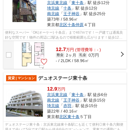
京浜東北線
「
東十条
」駅 徒歩12分
埼京線
「
十条
」駅 徒歩12分
南北線
「
王子神谷
」駅 徒歩25分
築73年 / 58.96㎡
東京都
北区
十条仲原
４丁目
便利なスーパー「OK(オーケー) 十条店」まで467mです！一戸建ては通風良
好な空間です！物件の周辺に2駅あるので移動範囲も広がります！徒歩12分
で駅へのアクセスが可能な物件です！こ...
12.7
万
円
(管理費等：- )
2ヶ月
0万円
敷金
礼金
- / 2LDK / 58.96㎡
デュオステージ東十条
賃貸 | マンション
12.9
万円
京浜東北線
「
東十条
」駅 徒歩6分
南北線
「
王子神谷
」駅 徒歩15分
埼京線
「
赤羽
」駅 徒歩15分
築22年 / 40.16㎡
東京都
北区
東十条
５丁目
デュオステージ東十条：京浜東北線東十条駅にも近くて便利◎東十条六郵便
局まで歩いて5分です◎駅から徒歩6分のマンションで、電車での通勤にも便