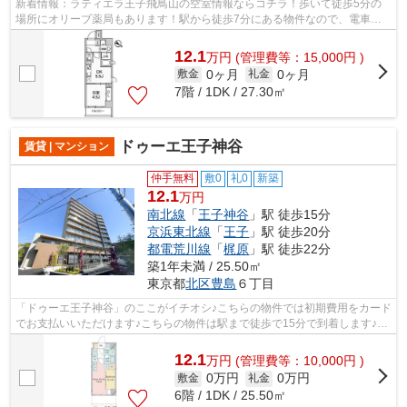
新着情報：ラティエラ王子飛鳥山の空室情報ならコチラ！歩いて徒歩5分の
場所にオリーブ薬局もあります！駅から徒歩7分にある物件なので、電車利
用が多い方にオススメです！2022年築の...
12.1
万
円
(管理費等：15,000円 )
0ヶ月
0ヶ月
敷金
礼金
7階 / 1DK / 27.30㎡
ドゥーエ王子神谷
賃貸 | マンション
仲手無料
敷0
礼0
新築
12.1
万円
南北線
「
王子神谷
」駅 徒歩15分
京浜東北線
「
王子
」駅 徒歩20分
都電荒川線
「
梶原
」駅 徒歩22分
築1年未満 / 25.50㎡
東京都
北区
豊島
６丁目
「ドゥーエ王子神谷」のここがイチオシ♪こちらの物件では初期費用をカード
でお支払いいただけます♪こちらの物件は駅まで徒歩で15分で到着します♪魅
力的で眺望良好な場所です♪行き先や...
12.1
万
円
(管理費等：10,000円 )
0万円
0万円
敷金
礼金
6階 / 1DK / 25.50㎡