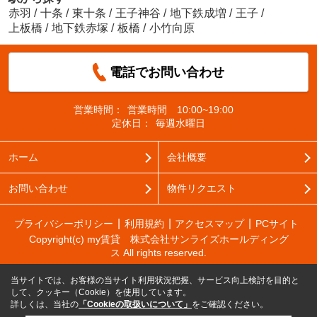
赤羽
/
十条
/
東十条
/
王子神谷
/
地下鉄成増
/
王子
/
上板橋
/
地下鉄赤塚
/
板橋
/
小竹向原
電話でお問い合わせ
営業時間：
営業時間 10:00~19:00
定休日：
毎週水曜日
ホーム
会社概要
お問い合わせ
物件リクエスト
プライバシーポリシー
利用規約
アクセスマップ
PCサイト
Copyright(c) my賃貸 株式会社サンライズホールディング
ス All rights reserved.
当サイトでは、お客様の当サイト利用状況把握、サービス向上検討を目的と
して、クッキー（Cookie）を使用しています。
詳しくは、当社の
「Cookieの取扱いについて」
をご確認ください。