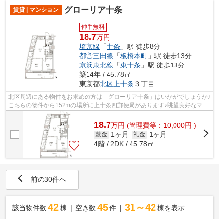
グローリア十条
賃貸 | マンション
仲手無料
18.7
万円
埼京線
「
十条
」駅 徒歩8分
都営三田線
「
板橋本町
」駅 徒歩13分
京浜東北線
「
東十条
」駅 徒歩13分
築14年 / 45.78㎡
東京都
北区
上十条
３丁目
北区周辺にある物件をお求めの方は「グローリア十条」はいかがでしょうか♪
こちらの物件から152mの場所に上十条四郵便局があります♪眺望良好なマン
ションです♪通風システムが整った換気...
18.7
万
円
(管理費等：10,000円 )
1ヶ月
1ヶ月
敷金
礼金
4階 / 2DK / 45.78㎡
前の30件へ
42
45
31～42
該当物件数
棟
空き数
件
棟を表示