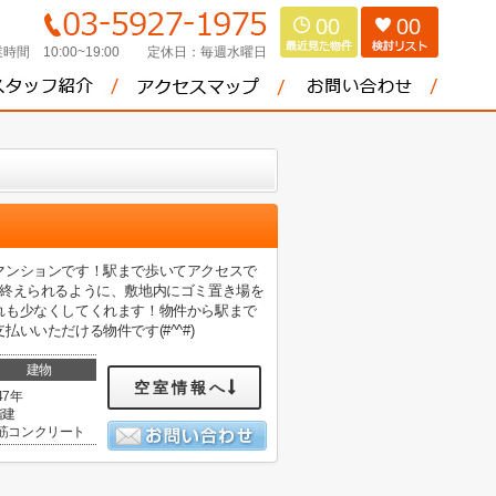
00
00
時間 10:00~19:00
定休日：
毎週水曜日
マンションです！駅まで歩いてアクセスで
と終えられるように、敷地内にゴミ置き場を
れも少なくしてくれます！物件から駅まで
いただける物件です(#^^#)
建物
空室情報へ
47年
階建
筋コンクリート