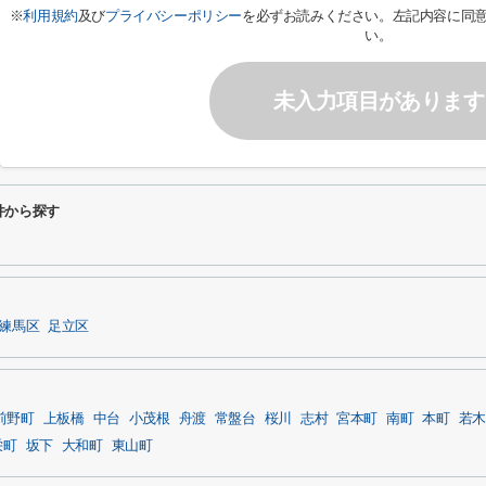
※
利用規約
及び
プライバシーポリシー
を必ずお読みください。左記内容に同
い。
未入力項目があります
件から探す
練馬区
足立区
前野町
上板橋
中台
小茂根
舟渡
常盤台
桜川
志村
宮本町
南町
本町
若木
栄町
坂下
大和町
東山町