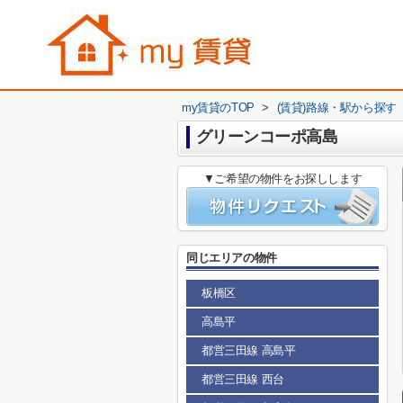
my賃貸のTOP
>
(賃貸)路線・駅から探す
グリーンコーポ高島
▼ご希望の物件をお探しします
同じエリアの物件
板橋区
高島平
都営三田線 高島平
都営三田線 西台