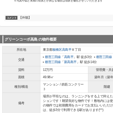
※写真や図と実際の現状とが異なる場合は現状を優先させていただきます
【外観】
コメント
グリーンコーポ高島
の物件概要
所在地
東京都
板橋区
高島平
８丁目
都営三田線
「
高島平
」駅 徒歩3分
都営三田線
交通
都営三田線
「
新高島平
」駅 徒歩14分
賃料
12万円
管理費・共
面積
49.98㎡
築年月（築
マンション / 鉄筋コンクリー
種別/構造
階建
ト
場所が平坦なのは、ランニングをする上で抑えた
ションです！眺望良好な物件です！敷地内には使
備考
の物件では初期費用をカードでお支払いいただけ
は、徒歩3分で利用できる駅があります(^^)