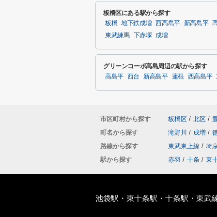
板橋区にある駅から探す
板橋
地下鉄成増
西高島平
新高島平
東武練馬
下赤塚
成増
グリーンコーポ高島周辺の駅から探す
高島平
西台
新高島平
蓮根
西高島平
市区町村から探す
板橋区
/
北区
/
町名から探す
滝野川
/
成増
/
路線から探す
東武東上線
/
埼
駅から探す
赤羽
/
十条
/
東
池袋駅・東十条駅・十条駅・東武