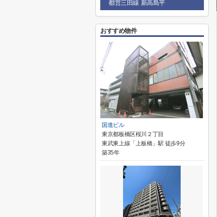
都営三田線 新高島平
おすすめ物件
国進ビル
東京都板橋区桜川２丁目
東武東上線「上板橋」駅 徒歩9分
築35年