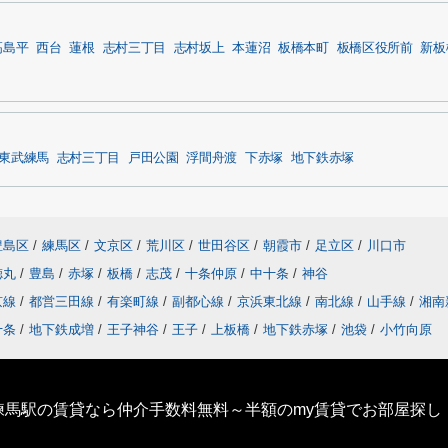
高島平
西台
蓮根
志村三丁目
志村坂上
本蓮沼
板橋本町
板橋区役所前
新板
東武練馬
志村三丁目
戸田公園
浮間舟渡
下赤塚
地下鉄赤塚
豊島区
/
練馬区
/
文京区
/
荒川区
/
世田谷区
/
朝霞市
/
足立区
/
川口市
徳丸
/
豊島
/
赤塚
/
板橋
/
志茂
/
十条仲原
/
中十条
/
神谷
京線
/
都営三田線
/
有楽町線
/
副都心線
/
京浜東北線
/
南北線
/
山手線
/
湘南
十条
/
地下鉄成増
/
王子神谷
/
王子
/
上板橋
/
地下鉄赤塚
/
池袋
/
小竹向原
練馬駅の賃貸なら仲介手数料無料～半額のmy賃貸でお部屋探し