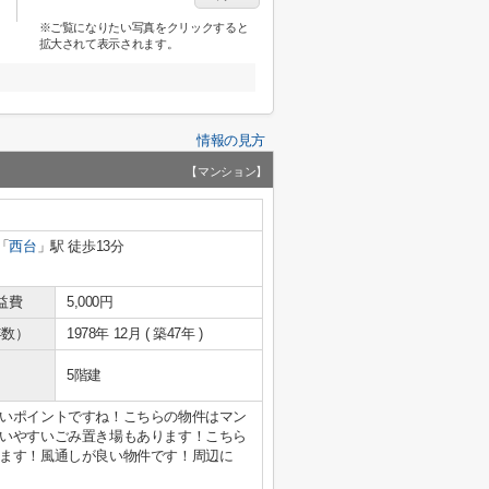
※ご覧になりたい写真をクリックすると
拡大されて表示されます。
情報の見方
【マンション】
「
西台
」駅 徒歩13分
益費
5,000円
年数）
1978年 12月 ( 築47年 )
5階建
いポイントですね！こちらの物件はマン
いやすいごみ置き場もあります！こちら
ます！風通しが良い物件です！周辺に