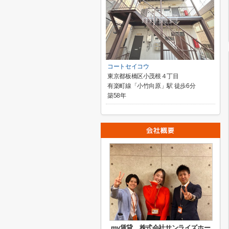
コートセイコウ
東京都板橋区小茂根４丁目
有楽町線「小竹向原」駅 徒歩6分
築58年
my賃貸 株式会社サンライズホー