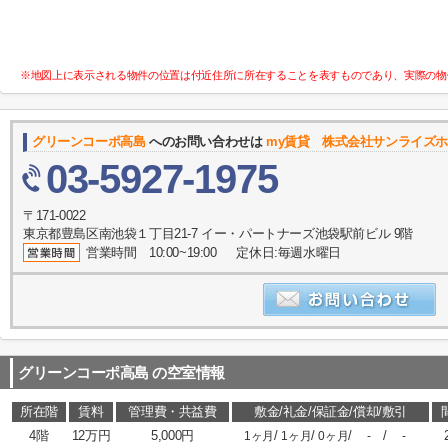
※地図上に表示される物件の位置は付近住所に所在することを表すものであり、実際の物
グリーンコーポ高島
へのお問い合わせは
my賃貸 株式会社サンライズ
03-5927-1975
〒171-0022
東京都豊島区南池袋１丁目21-7 イー・パートナーズ池袋駅前ビル 9階
営業時間 10:00~19:00 定休日:毎週水曜日
グリーンコーポ高島
の空室情報
所在階
賃料
管理費・共益費
敷金/礼金/保証金/償却/敷引
4階
12万円
5,000円
/
/
/
/
1ヶ月
1ヶ月
0ヶ月
-
-