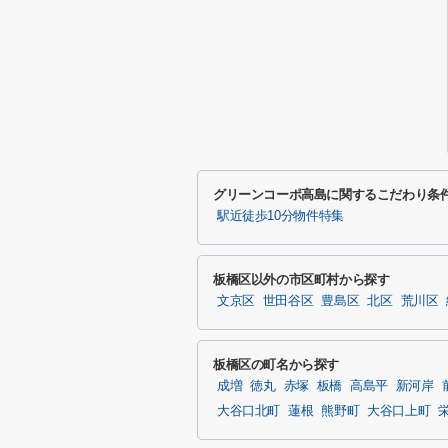
グリーンコーポ高島に関するこだわり条
駅近徒歩10分物件特集
板橋区以外の市区町村から探す
文京区
世田谷区
豊島区
北区
荒川区
板橋区の町名から探す
成増
徳丸
赤塚
板橋
高島平
新河岸
大谷口北町
蓮根
熊野町
大谷口上町