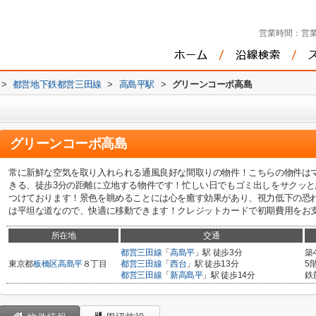
営業時間：
営業
>
都営地下鉄都営三田線
>
高島平駅
>
グリーンコーポ高島
グリーンコーポ高島
常に新鮮な空気を取り入れられる通風良好な間取りの物件！こちらの物件は
きる、徒歩3分の距離に立地する物件です！忙しい日でもゴミ出しをサクッ
つけております！景色を眺めることには心を癒す効果があり、視力低下の恐
は平坦な道なので、快適に移動できます！クレジットカードで初期費用をお支払い
所在地
交通
都営三田線
「
高島平
」駅 徒歩3分
築
東京都
板橋区
高島平
８丁目
都営三田線
「
西台
」駅 徒歩13分
5
都営三田線
「
新高島平
」駅 徒歩14分
鉄