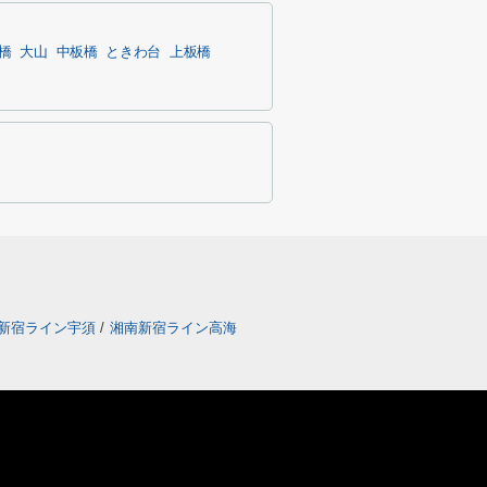
橋
大山
中板橋
ときわ台
上板橋
新宿ライン宇須
/
湘南新宿ライン高海