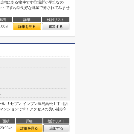
m以内にある物件です◎場所が平坦なの
ントですね◎良好な眺望で癒されてみませ
面積
詳細
検討リスト
1.00㎡
詳細を見る
追加する
造
ル ！セブン-イレブン豊島高松１丁目店
はマンションです！アクセスの良い徒歩9
面積
詳細
検討リスト
20.93㎡
詳細を見る
追加する