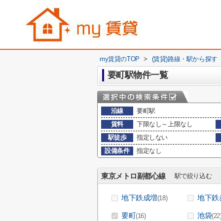
my賃貸のTOP
>
(賃貸)路線・駅から探す
要町駅物件一覧
沿線
要町駅
賃料
下限なし～上限なし
駅徒歩
指定しない
設備条件
指定なし
東京メトロ副都心線
駅で絞り込む
地下鉄成増
地下鉄
(18)
要町
池袋
(16)
(22