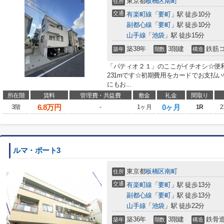
東京都
板橋区
南町
住所
交通
有楽町線
「
要町
」駅 徒歩10分
副都心線
「
要町
」駅 徒歩10分
山手線
「
池袋
」駅 徒歩15分
築38年
3階建
鉄筋
築年
階数
構造
「パティオ２１」のここがイチオシ☆便
231mです☆初期費用をカードでお支払
にもお...
所在階
賃料
管理費・共益費
敷金
礼金
間取り
6.8
万円
0ヶ月
3階
-
1ヶ月
1R
2
ルマ・ポート3
東京都
板橋区
南町
住所
交通
有楽町線
「
要町
」駅 徒歩13分
副都心線
「
要町
」駅 徒歩13分
山手線
「
池袋
」駅 徒歩22分
築36年
3階建
鉄骨
築年
階数
構造