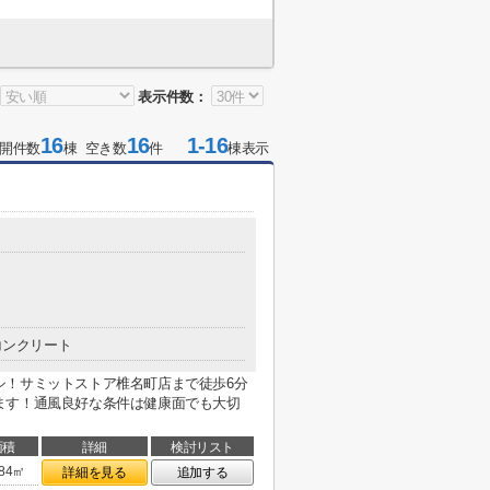
表示件数：
16
16
1-16
開件数
棟 空き数
件
棟表示
コンクリート
シ！サミットストア椎名町店まで徒歩6分
ます！通風良好な条件は健康面でも大切
面積
詳細
検討リスト
.84㎡
詳細を見る
追加する