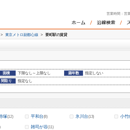
営業時間：
営業
>
東京メトロ副都心線
>
要町駅の賃貸
面積
下限なし～上限なし
築年数
指定しない
間取り
指定なし
赤塚
平和台
氷川台
小竹
(12)
(8)
(13)
雑司が谷
)
(11)