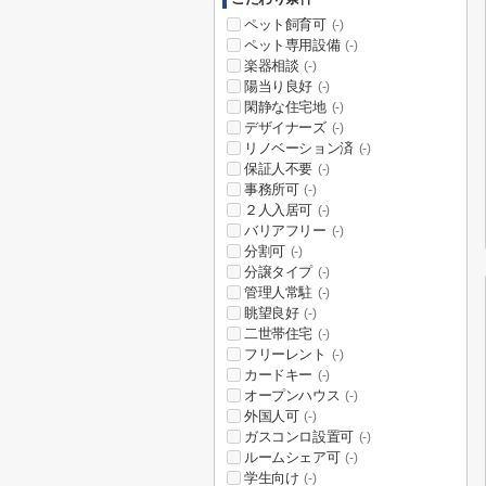
ペット飼育可
(-)
ペット専用設備
(-)
楽器相談
(-)
陽当り良好
(-)
閑静な住宅地
(-)
デザイナーズ
(-)
リノベーション済
(-)
保証人不要
(-)
事務所可
(-)
２人入居可
(-)
バリアフリー
(-)
分割可
(-)
分譲タイプ
(-)
管理人常駐
(-)
眺望良好
(-)
二世帯住宅
(-)
フリーレント
(-)
カードキー
(-)
オープンハウス
(-)
外国人可
(-)
ガスコンロ設置可
(-)
ルームシェア可
(-)
学生向け
(-)