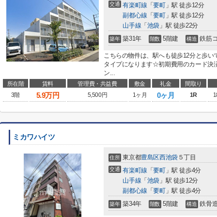
交通
有楽町線
「
要町
」駅 徒歩12分
副都心線
「
要町
」駅 徒歩12分
山手線
「
池袋
」駅 徒歩22分
築31年
5階建
鉄筋
築年
階数
構造
こちらの物件は、駅へも徒歩12分と歩い
タイプになります☆初期費用のカード決
ン...
所在階
賃料
管理費・共益費
敷金
礼金
間取り
5.9
万円
0ヶ月
3階
5,500円
1ヶ月
1R
1
ミカワハイツ
東京都
豊島区
西池袋
５丁目
住所
交通
有楽町線
「
要町
」駅 徒歩4分
山手線
「
池袋
」駅 徒歩12分
副都心線
「
要町
」駅 徒歩4分
築34年
5階建
鉄骨
築年
階数
構造