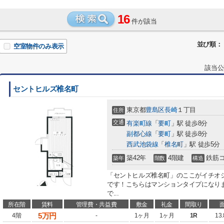
16
件が該当
並び順：
空室物件のみ表示
該当公
セントヒルズ椎名町
東京都
豊島区
長崎
１丁目
住所
交通
有楽町線
「
要町
」駅 徒歩8分
副都心線
「
要町
」駅 徒歩8分
西武池袋線
「
椎名町
」駅 徒歩5分
築42年
4階建
鉄筋
築年
階数
構造
「セントヒルズ椎名町」のここがイチオ
です！こちらはマンションタイプになり
で...
所在階
賃料
管理費・共益費
敷金
礼金
間取り
5
万円
4階
-
1ヶ月
1ヶ月
1R
13