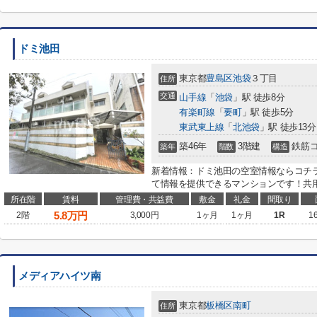
ドミ池田
東京都
豊島区
池袋
３丁目
住所
交通
山手線
「
池袋
」駅 徒歩8分
有楽町線
「
要町
」駅 徒歩5分
東武東上線
「
北池袋
」駅 徒歩13分
築46年
3階建
鉄筋
築年
階数
構造
新着情報：ドミ池田の空室情報ならコチ
て情報を提供できるマンションです！共用
所在階
賃料
管理費・共益費
敷金
礼金
間取り
5.8
万円
2階
3,000円
1ヶ月
1ヶ月
1R
1
メディアハイツ南
東京都
板橋区
南町
住所