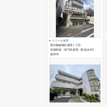
ドミール光洋
東京都板橋区成増１丁目
有楽町線「地下鉄成増」駅 徒歩4分
築35年