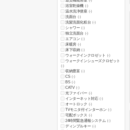
追焚機能浴室
(-)
浴室乾燥機
(-)
温水洗浄便座
(-)
洗面台
(-)
洗髪洗面化粧台
(-)
シャワー
(-)
独立洗面台
(-)
エアコン
(-)
床暖房
(-)
床下収納
(-)
ウォークインクロゼット
(-)
ウォークインシューズクロゼット
(-)
収納豊富
(-)
CS
(-)
BS
(-)
CATV
(-)
光ファイバー
(-)
インターネット対応
(-)
オートロック
(-)
TVモニタ付インターホン
(-)
宅配ボックス
(-)
24時間緊急通報システム
(-)
ディンプルキー
(-)