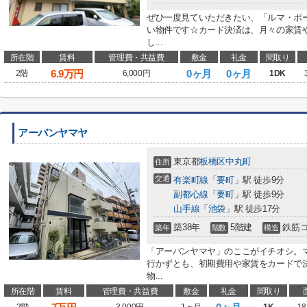
ぜひ一度見ていただきたい、「ルマ・ポー
い物件です☆カード決済は、月々の家賃
し...
所在階
賃料
管理費・共益費
敷金
礼金
間取り
6.9
万円
0ヶ月
0ヶ月
2階
6,000円
1DK
アーバンヤマヤ
東京都
板橋区
中丸町
住所
交通
有楽町線
「
要町
」駅 徒歩9分
副都心線
「
要町
」駅 徒歩9分
山手線
「
池袋
」駅 徒歩17分
築38年
5階建
鉄筋
築年
階数
構造
「アーバンヤマヤ」のここがイチオシ。マ
行かずとも、初期費用や家賃をカードで
物...
所在階
賃料
管理費・共益費
敷金
礼金
間取り