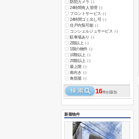
防犯カメラ
(-)
24時間有人管理
(-)
フロントサービス
(-)
24時間ゴミ出し可
(-)
住戸内覧可能
(-)
コンシェルジュサービス
(-)
駐車場あり
(-)
2階以上
(-)
1階の物件
(-)
10階以上
(-)
20階以上
(-)
最上階
(-)
南向き
(-)
角部屋
(-)
16
件が該当
新着物件