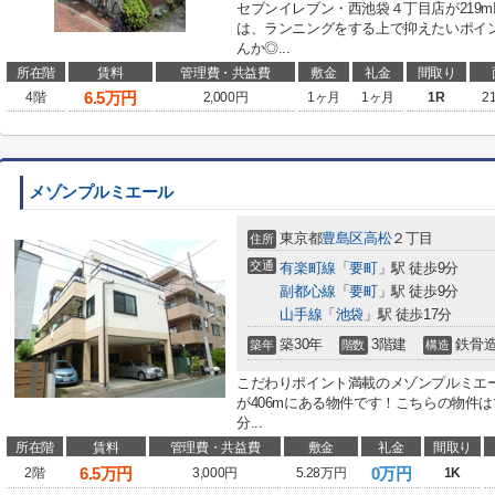
セブンイレブン・西池袋４丁目店が219
は、ランニングをする上で抑えたいポイ
んか◎...
所在階
賃料
管理費・共益費
敷金
礼金
間取り
6.5
万円
4階
2,000円
1ヶ月
1ヶ月
1R
2
メゾンプルミエール
東京都
豊島区
高松
２丁目
住所
交通
有楽町線
「
要町
」駅 徒歩9分
副都心線
「
要町
」駅 徒歩9分
山手線
「
池袋
」駅 徒歩17分
築30年
3階建
鉄骨
築年
階数
構造
こだわりポイント満載のメゾンプルミエー
が406mにある物件です！こちらの物件
分...
所在階
賃料
管理費・共益費
敷金
礼金
間取り
6.5
万円
0万円
2階
3,000円
5.28万円
1K