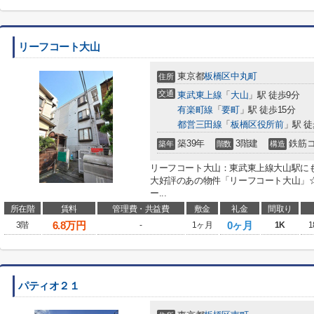
リーフコート大山
東京都
板橋区
中丸町
住所
交通
東武東上線
「
大山
」駅 徒歩9分
有楽町線
「
要町
」駅 徒歩15分
都営三田線
「
板橋区役所前
」駅 徒
築39年
3階建
鉄筋
築年
階数
構造
リーフコート大山：東武東上線大山駅に
大好評のあの物件「リーフコート大山」
ー...
所在階
賃料
管理費・共益費
敷金
礼金
間取り
6.8
万円
0ヶ月
3階
-
1ヶ月
1K
1
パティオ２１