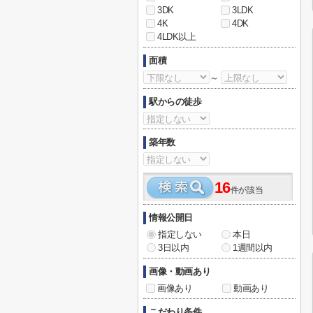
3DK
3LDK
4K
4DK
4LDK以上
面積
～
駅からの徒歩
築年数
16
件が該当
情報公開日
指定しない
本日
3日以内
1週間以内
画像・動画あり
画像あり
動画あり
こだわり条件