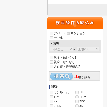
アパート
マンション
一戸建て
▼賃料
～
敷金・保証金なし
礼金・敷引なし
共益費・管理費込み
16
件が該当
間取り
ワンルーム
1K
1DK
1LDK
2K
2DK
2LDK
3K