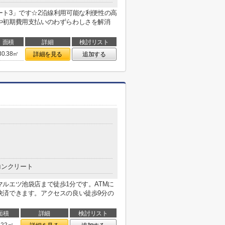
ト3」です☆2沿線利用可能な利便性の高
や初期費用支払いのわずらわしさを解消
面積
詳細
検討リスト
30.38㎡
詳細を見る
追加する
コンクリート
ルエツ池袋店まで徒歩1分です。ATMに
決済できます。アクセスの良い徒歩9分の
面積
詳細
検討リスト