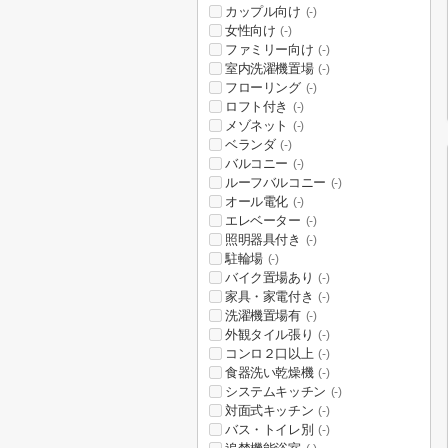
カップル向け
(-)
女性向け
(-)
ファミリー向け
(-)
室内洗濯機置場
(-)
フローリング
(-)
ロフト付き
(-)
メゾネット
(-)
ベランダ
(-)
バルコニー
(-)
ルーフバルコニー
(-)
オール電化
(-)
エレベーター
(-)
照明器具付き
(-)
駐輪場
(-)
バイク置場あり
(-)
家具・家電付き
(-)
洗濯機置場有
(-)
外観タイル張り
(-)
コンロ２口以上
(-)
食器洗い乾燥機
(-)
システムキッチン
(-)
対面式キッチン
(-)
バス・トイレ別
(-)