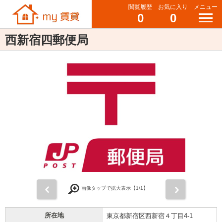
閲覧履歴
お気に入り
メニュー
0
0
西新宿四郵便局
前
次
画像タップで拡大表示【
1
/1】
所在地
東京都新宿区西新宿４丁目4-1