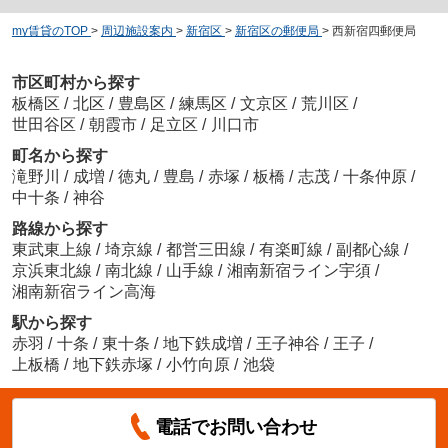
my賃貸のTOP
>
周辺施設案内
>
新宿区
>
新宿区の郵便局
>
西新宿四郵便局
市区町村から探す
板橋区
/
北区
/
豊島区
/
練馬区
/
文京区
/
荒川区
/
世田谷区
/
朝霞市
/
足立区
/
川口市
町名から探す
滝野川
/
成増
/
徳丸
/
豊島
/
赤塚
/
板橋
/
志茂
/
十条仲原
/
中十条
/
神谷
路線から探す
東武東上線
/
埼京線
/
都営三田線
/
有楽町線
/
副都心線
/
京浜東北線
/
南北線
/
山手線
/
湘南新宿ライン宇須
/
湘南新宿ライン高海
駅から探す
赤羽
/
十条
/
東十条
/
地下鉄成増
/
王子神谷
/
王子
/
上板橋
/
地下鉄赤塚
/
小竹向原
/
池袋
電話でお問い合わせ