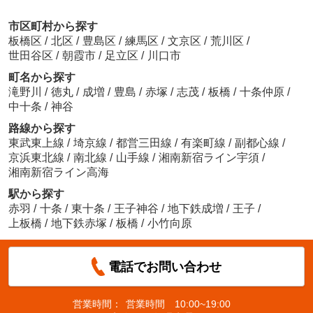
市区町村から探す
板橋区
/
北区
/
豊島区
/
練馬区
/
文京区
/
荒川区
/
世田谷区
/
朝霞市
/
足立区
/
川口市
町名から探す
滝野川
/
徳丸
/
成増
/
豊島
/
赤塚
/
志茂
/
板橋
/
十条仲原
/
中十条
/
神谷
路線から探す
東武東上線
/
埼京線
/
都営三田線
/
有楽町線
/
副都心線
/
京浜東北線
/
南北線
/
山手線
/
湘南新宿ライン宇須
/
湘南新宿ライン高海
駅から探す
赤羽
/
十条
/
東十条
/
王子神谷
/
地下鉄成増
/
王子
/
上板橋
/
地下鉄赤塚
/
板橋
/
小竹向原
電話でお問い合わせ
営業時間：
営業時間 10:00~19:00