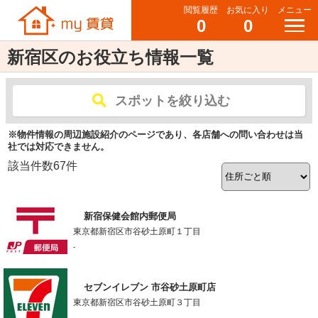
閲覧履歴
お気に入り
メニュー
0
0
新宿区のお役立ち情報一覧
スポットを絞り込む
※物件情報の周辺施設紹介のページであり、各店舗への問い合わせは当
社では対応できません。
該当件数
67
件
新宿保健会館内郵便局
東京都新宿区市谷砂土原町１丁目
-
セブンイレブン 市谷砂土原町店
東京都新宿区市谷砂土原町３丁目
-