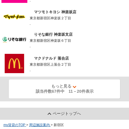
-
マツモトキヨシ 神楽坂店
東京都新宿区神楽坂２丁目
-
りそな銀行 神楽坂支店
東京都新宿区神楽坂６丁目
-
マクドナルド 落合店
東京都新宿区上落合２丁目
-
もっと見る
該当件数67件中
11
－
20
件表示
ページトップへ
my賃貸のTOP
>
周辺施設案内
>
新宿区