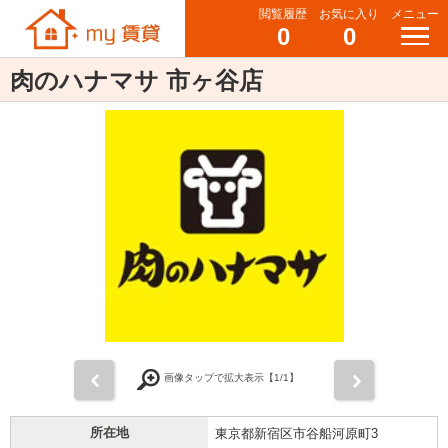
閲覧履歴
お気に入り
メニュー
0
0
肉のハナマサ 市ヶ谷店
前
次
画像タップで拡大表示【
1
/1】
所在地
東京都新宿区市谷船河原町3