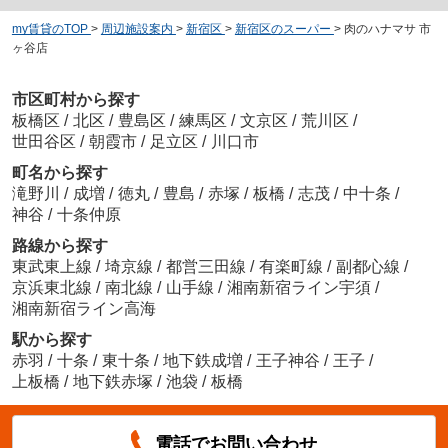
my賃貸のTOP
>
周辺施設案内
>
新宿区
>
新宿区のスーパー
>
肉のハナマサ 市
ヶ谷店
市区町村から探す
板橋区
/
北区
/
豊島区
/
練馬区
/
文京区
/
荒川区
/
世田谷区
/
朝霞市
/
足立区
/
川口市
町名から探す
滝野川
/
成増
/
徳丸
/
豊島
/
赤塚
/
板橋
/
志茂
/
中十条
/
神谷
/
十条仲原
路線から探す
東武東上線
/
埼京線
/
都営三田線
/
有楽町線
/
副都心線
/
京浜東北線
/
南北線
/
山手線
/
湘南新宿ライン宇須
/
湘南新宿ライン高海
駅から探す
赤羽
/
十条
/
東十条
/
地下鉄成増
/
王子神谷
/
王子
/
上板橋
/
地下鉄赤塚
/
池袋
/
板橋
電話でお問い合わせ