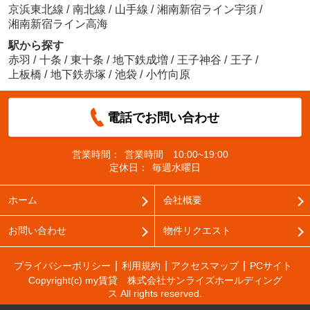
京浜東北線
/
南北線
/
山手線
/
湘南新宿ライン宇須
/
湘南新宿ライン高海
駅から探す
赤羽
/
十条
/
東十条
/
地下鉄成増
/
王子神谷
/
王子
/
上板橋
/
地下鉄赤塚
/
池袋
/
小竹向原
電話でお問い合わせ
営業時間：
営業時間 10:00~19:00
定休日：
毎週水曜日
ホーム
会社概要
お問い合わせ
物件リクエスト
プライバシーポリシー
利用規約
アクセスマップ
PCサイト
Copyright(c) my賃貸 株式会社サンライズホールディング
ス All rights reserved.