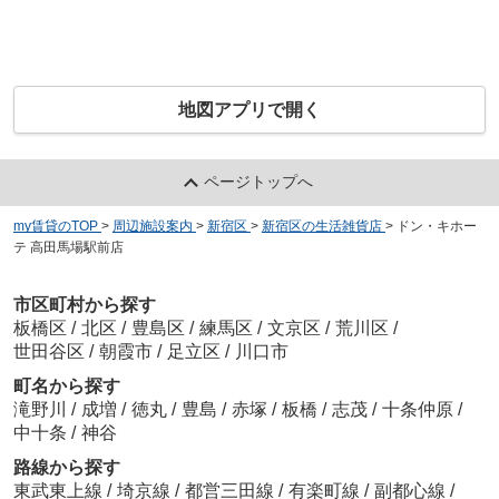
地図アプリで開く
ページトップへ
my賃貸のTOP
>
周辺施設案内
>
新宿区
>
新宿区の生活雑貨店
>
ドン・キホー
テ 高田馬場駅前店
市区町村から探す
板橋区
/
北区
/
豊島区
/
練馬区
/
文京区
/
荒川区
/
世田谷区
/
朝霞市
/
足立区
/
川口市
町名から探す
滝野川
/
成増
/
徳丸
/
豊島
/
赤塚
/
板橋
/
志茂
/
十条仲原
/
中十条
/
神谷
路線から探す
東武東上線
/
埼京線
/
都営三田線
/
有楽町線
/
副都心線
/