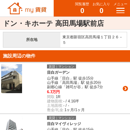
閲覧履歴
お気に入り
メニュー
0
0
ドン・キホーテ 高田馬場駅前店
東京都新宿区高田馬場１丁目２６－
所在地
５
施設周辺の物件
賃貸｜マンション
目白ガーデン
山手線「目白」駅 徒歩15分
山手線「高田馬場」駅 徒歩20分
副都心線「雑司が谷」駅 徒歩7分
6.3万円
間取:
1R
建物面積:
- / 4.16坪
土地面積:
- / -
敷金/礼金:
1ヶ月/1ヶ月
賃貸｜マンション
目白マイヴィレッジ
山手線「目白」駅 徒歩15分