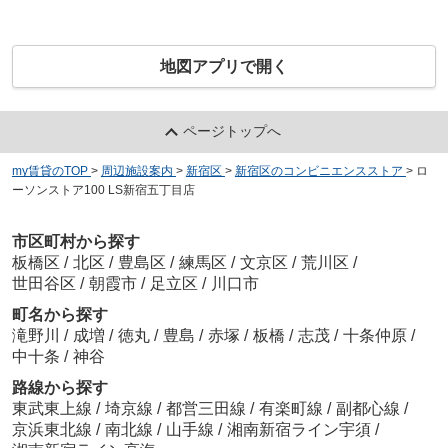
地図アプリで開く
ページトップへ
my賃貸のTOP
>
周辺施設案内
>
新宿区
>
新宿区のコンビニエンスストア
>
ロ
ーソンストア100 LS新宿五丁目店
市区町村から探す
板橋区
/
北区
/
豊島区
/
練馬区
/
文京区
/
荒川区
/
世田谷区
/
朝霞市
/
足立区
/
川口市
町名から探す
滝野川
/
成増
/
徳丸
/
豊島
/
赤塚
/
板橋
/
志茂
/
十条仲原
/
中十条
/
神谷
路線から探す
東武東上線
/
埼京線
/
都営三田線
/
有楽町線
/
副都心線
/
京浜東北線
/
南北線
/
山手線
/
湘南新宿ライン宇須
/