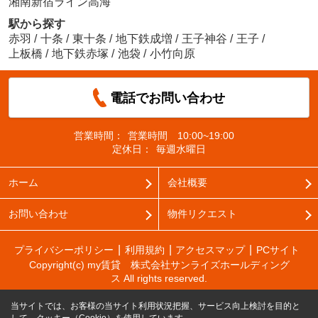
湘南新宿ライン高海
駅から探す
赤羽
/
十条
/
東十条
/
地下鉄成増
/
王子神谷
/
王子
/
上板橋
/
地下鉄赤塚
/
池袋
/
小竹向原
電話でお問い合わせ
営業時間：
営業時間 10:00~19:00
定休日：
毎週水曜日
ホーム
会社概要
お問い合わせ
物件リクエスト
プライバシーポリシー
利用規約
アクセスマップ
PCサイト
Copyright(c) my賃貸 株式会社サンライズホールディング
ス All rights reserved.
当サイトでは、お客様の当サイト利用状況把握、サービス向上検討を目的と