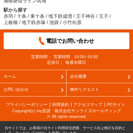
湘南新宿ライン高海
駅から探す
赤羽
/
十条
/
東十条
/
地下鉄成増
/
王子神谷
/
王子
/
上板橋
/
地下鉄赤塚
/
池袋
/
小竹向原
電話でお問い合わせ
営業時間：
営業時間 10:00~19:00
定休日：
毎週水曜日
ホーム
会社概要
お問い合わせ
物件リクエスト
プライバシーポリシー
利用規約
アクセスマップ
PCサイト
Copyright(c) my賃貸 株式会社サンライズホールディング
ス All rights reserved.
当サイトでは、お客様の当サイト利用状況把握、サービス向上検討を目的と