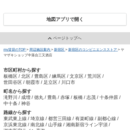
地図アプリで開く
ページトップへ
my賃貸のTOP
>
周辺施設案内
>
新宿区
>
新宿区のコンビニエンスストア
>
ヤ
マザキショップ中落合三又酒店
市区町村から探す
板橋区
/
北区
/
豊島区
/
練馬区
/
文京区
/
荒川区
/
世田谷区
/
朝霞市
/
足立区
/
川口市
町名から探す
滝野川
/
成増
/
徳丸
/
豊島
/
赤塚
/
板橋
/
志茂
/
十条仲原
/
中十条
/
神谷
路線から探す
東武東上線
/
埼京線
/
都営三田線
/
有楽町線
/
副都心線
/
京浜東北線
/
南北線
/
山手線
/
湘南新宿ライン宇須
/