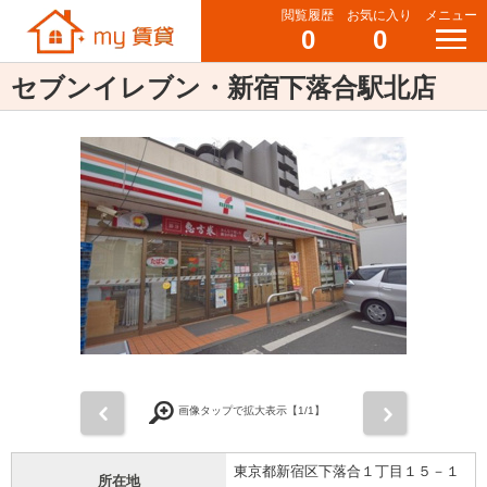
閲覧履歴
お気に入り
メニュー
0
0
セブンイレブン・新宿下落合駅北店
前
次
画像タップで拡大表示【
1
/1】
東京都新宿区下落合１丁目１５－１
所在地