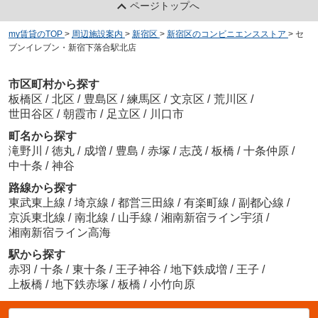
ページトップへ
my賃貸のTOP
>
周辺施設案内
>
新宿区
>
新宿区のコンビニエンスストア
>
セ
ブンイレブン・新宿下落合駅北店
市区町村から探す
板橋区
/
北区
/
豊島区
/
練馬区
/
文京区
/
荒川区
/
世田谷区
/
朝霞市
/
足立区
/
川口市
町名から探す
滝野川
/
徳丸
/
成増
/
豊島
/
赤塚
/
志茂
/
板橋
/
十条仲原
/
中十条
/
神谷
路線から探す
東武東上線
/
埼京線
/
都営三田線
/
有楽町線
/
副都心線
/
京浜東北線
/
南北線
/
山手線
/
湘南新宿ライン宇須
/
湘南新宿ライン高海
駅から探す
赤羽
/
十条
/
東十条
/
王子神谷
/
地下鉄成増
/
王子
/
上板橋
/
地下鉄赤塚
/
板橋
/
小竹向原