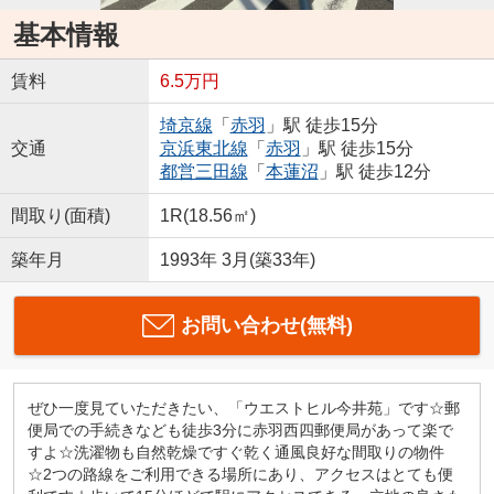
基本情報
賃料
6.5万円
埼京線
「
赤羽
」駅 徒歩15分
交通
京浜東北線
「
赤羽
」駅 徒歩15分
都営三田線
「
本蓮沼
」駅 徒歩12分
間取り(面積)
1R(18.56㎡)
築年月
1993年 3月(築33年)
お問い合わせ(無料)
ぜひ一度見ていただきたい、「ウエストヒル今井苑」です☆郵
便局での手続きなども徒歩3分に赤羽西四郵便局があって楽で
すよ☆洗濯物も自然乾燥ですぐ乾く通風良好な間取りの物件
☆2つの路線をご利用できる場所にあり、アクセスはとても便