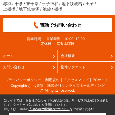
赤羽
/
十条
/
東十条
/
王子神谷
/
地下鉄成増
/
王子
/
上板橋
/
地下鉄赤塚
/
池袋
/
板橋
電話でお問い合わせ
営業時間：
営業時間 10:00~19:00
定休日：
毎週水曜日
ホーム
会社概要
お問い合わせ
物件リクエスト
プライバシーポリシー
利用規約
アクセスマップ
PCサイト
Copyright(c) my賃貸 株式会社サンライズホールディング
ス All rights reserved.
当サイトでは、お客様の当サイト利用状況把握、サービス向上検討を目的と
して、クッキー（Cookie）を使用しています。
詳しくは、当社の
「Cookieの取扱いについて」
をご確認ください。