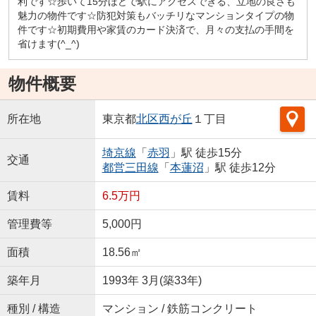
利です☆歩いて15分ほどで駅にアクセスできる、立地の良さも
魅力の物件です☆防犯対策もバッチリなマンションタイプの物
件です☆初期費用や家賃のカード決済で、月々の支払の手間を
省けます(^_^)
物件概要
所在地
東京都
北区
西が丘
１丁目
埼京線
「
赤羽
」駅 徒歩15分
交通
都営三田線
「
本蓮沼
」駅 徒歩12分
賃料
6.5万円
管理費等
5,000円
面積
18.56㎡
築年月
1993年 3月(築33年)
種別 / 構造
マンション / 鉄筋コンクリート