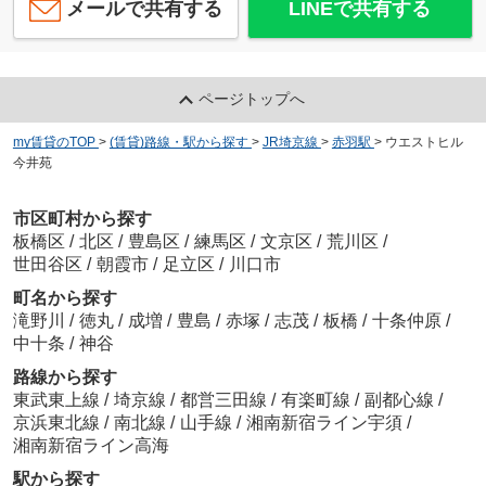
メールで共有する
LINEで共有する
ページトップへ
my賃貸のTOP
>
(賃貸)路線・駅から探す
>
JR埼京線
>
赤羽駅
>
ウエストヒル
今井苑
市区町村から探す
板橋区
/
北区
/
豊島区
/
練馬区
/
文京区
/
荒川区
/
世田谷区
/
朝霞市
/
足立区
/
川口市
町名から探す
滝野川
/
徳丸
/
成増
/
豊島
/
赤塚
/
志茂
/
板橋
/
十条仲原
/
中十条
/
神谷
路線から探す
東武東上線
/
埼京線
/
都営三田線
/
有楽町線
/
副都心線
/
京浜東北線
/
南北線
/
山手線
/
湘南新宿ライン宇須
/
湘南新宿ライン高海
駅から探す