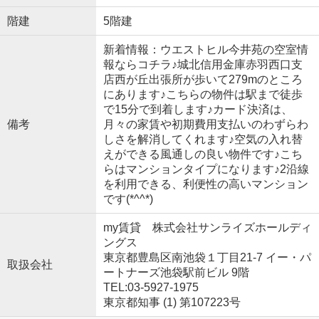
階建
5階建
新着情報：ウエストヒル今井苑の空室情
報ならコチラ♪城北信用金庫赤羽西口支
店西が丘出張所が歩いて279mのところ
にあります♪こちらの物件は駅まで徒歩
で15分で到着します♪カード決済は、
備考
月々の家賃や初期費用支払いのわずらわ
しさを解消してくれます♪空気の入れ替
えができる風通しの良い物件です♪こち
らはマンションタイプになります♪2沿線
を利用できる、利便性の高いマンション
です(*^^*)
my賃貸 株式会社サンライズホールディ
ングス
東京都豊島区南池袋１丁目21-7 イー・パ
取扱会社
ートナーズ池袋駅前ビル 9階
TEL:03-5927-1975
東京都知事 (1) 第107223号