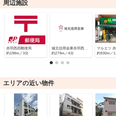
周辺施設
赤羽西四郵便局
城北信用金庫赤羽西口支店西が丘出張所
マルエツ 
約198m／3分
約279m／4分
約930m／1
エリアの近い物件