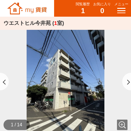
閲覧履歴
お気に入り
メニュー
1
0
ウエストヒル今井苑 (
1
室)
1 / 14