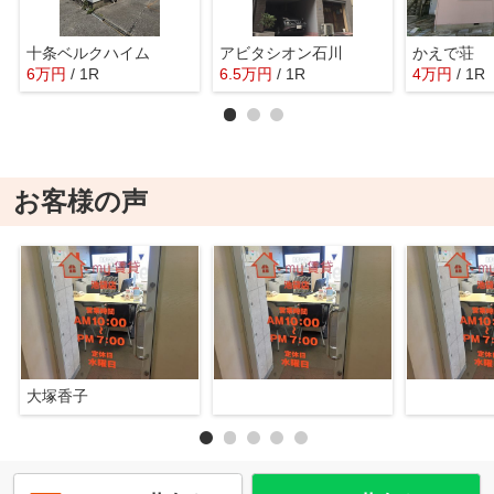
十条ベルクハイム
アビタシオン石川
かえで荘
6
万
円
/ 1R
6.5
万
円
/ 1R
4
万
円
/ 1R
お客様の声
大塚香子