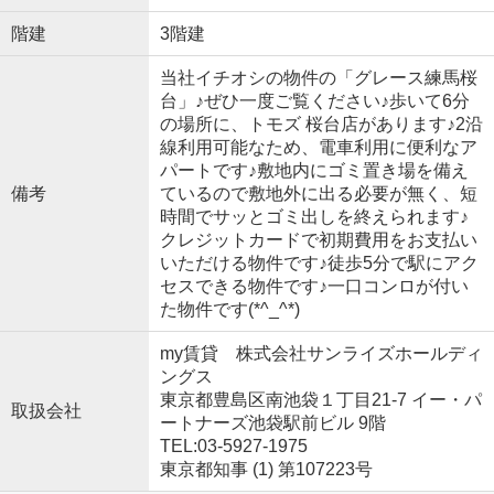
階建
3階建
当社イチオシの物件の「グレース練馬桜
台」♪ぜひ一度ご覧ください♪歩いて6分
の場所に、トモズ 桜台店があります♪2沿
線利用可能なため、電車利用に便利なア
パートです♪敷地内にゴミ置き場を備え
備考
ているので敷地外に出る必要が無く、短
時間でサッとゴミ出しを終えられます♪
クレジットカードで初期費用をお支払い
いただける物件です♪徒歩5分で駅にアク
セスできる物件です♪一口コンロが付い
た物件です(*^_^*)
my賃貸 株式会社サンライズホールディ
ングス
東京都豊島区南池袋１丁目21-7 イー・パ
取扱会社
ートナーズ池袋駅前ビル 9階
TEL:03-5927-1975
東京都知事 (1) 第107223号