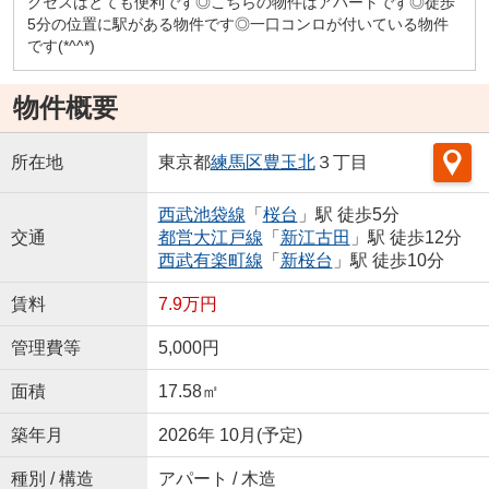
クセスはとても便利です◎こちらの物件はアパートです◎徒歩
5分の位置に駅がある物件です◎一口コンロが付いている物件
です(*^^*)
物件概要
所在地
東京都
練馬区
豊玉北
３丁目
西武池袋線
「
桜台
」駅 徒歩5分
交通
都営大江戸線
「
新江古田
」駅 徒歩12分
西武有楽町線
「
新桜台
」駅 徒歩10分
賃料
7.9万円
管理費等
5,000円
面積
17.58㎡
築年月
2026年 10月(予定)
種別 / 構造
アパート / 木造