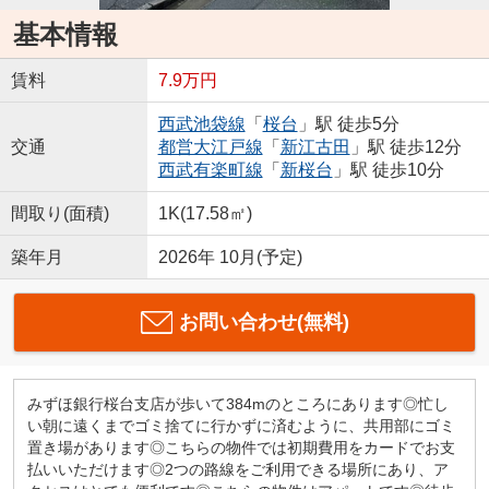
基本情報
賃料
7.9万円
西武池袋線
「
桜台
」駅 徒歩5分
交通
都営大江戸線
「
新江古田
」駅 徒歩12分
西武有楽町線
「
新桜台
」駅 徒歩10分
間取り(面積)
1K(17.58㎡)
築年月
2026年 10月(予定)
お問い合わせ(無料)
みずほ銀行桜台支店が歩いて384mのところにあります◎忙し
い朝に遠くまでゴミ捨てに行かずに済むように、共用部にゴミ
置き場があります◎こちらの物件では初期費用をカードでお支
払いいただけます◎2つの路線をご利用できる場所にあり、ア