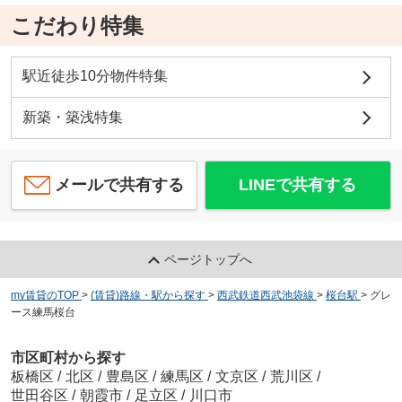
こだわり特集
駅近徒歩10分物件特集
新築・築浅特集
メールで共有する
LINEで共有する
ページトップへ
my賃貸のTOP
>
(賃貸)路線・駅から探す
>
西武鉄道西武池袋線
>
桜台駅
>
グレ
ース練馬桜台
市区町村から探す
板橋区
/
北区
/
豊島区
/
練馬区
/
文京区
/
荒川区
/
世田谷区
/
朝霞市
/
足立区
/
川口市