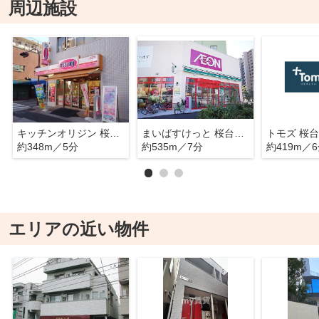
周辺施設
キッチンオリジン 桜台店
まいばすけっと 桜台駅北店
トモズ 桜
約348m／5分
約535m／7分
約419m／
エリアの近い物件