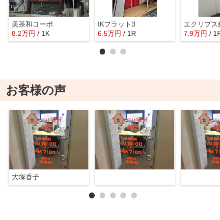
美茶和コーポ
IKフラット3
エクリプス
8.2
万
円
/ 1K
6.5
万
円
/ 1R
7.9
万
円
/ 1
お客様の声
大塚香子