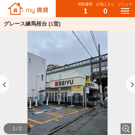
閲覧履歴
お気に入り
メニュー
1
0
グレース練馬桜台 (
1
室)
1 / 2