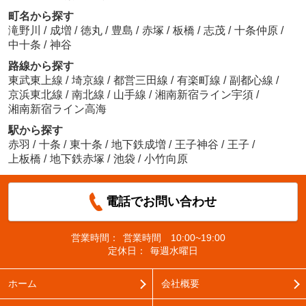
町名から探す
滝野川
/
成増
/
徳丸
/
豊島
/
赤塚
/
板橋
/
志茂
/
十条仲原
/
中十条
/
神谷
路線から探す
東武東上線
/
埼京線
/
都営三田線
/
有楽町線
/
副都心線
/
京浜東北線
/
南北線
/
山手線
/
湘南新宿ライン宇須
/
湘南新宿ライン高海
駅から探す
赤羽
/
十条
/
東十条
/
地下鉄成増
/
王子神谷
/
王子
/
上板橋
/
地下鉄赤塚
/
池袋
/
小竹向原
電話でお問い合わせ
営業時間：
営業時間 10:00~19:00
定休日：
毎週水曜日
ホーム
会社概要