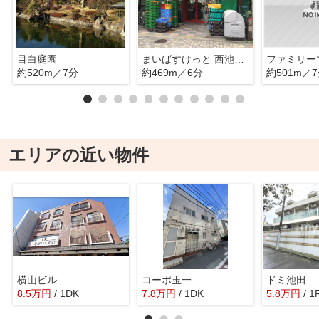
目白庭園
まいばすけっと 西池袋３丁目店
約520m／7分
約469m／6分
約501m／
エリアの近い物件
横山ビル
コーポ玉一
ドミ池田
8.5
万
円
/ 1DK
7.8
万
円
/ 1DK
5.8
万
円
/ 1