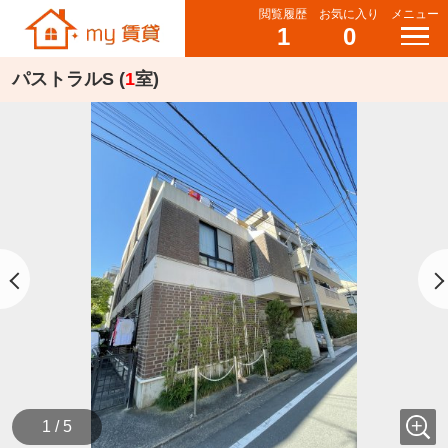
閲覧履歴
お気に入り
メニュー
1
0
パストラルS (
1
室)
1 / 5