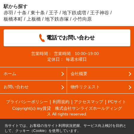
駅から探す
赤羽
/
十条
/
東十条
/
王子
/
地下鉄成増
/
王子神谷
/
板橋本町
/
上板橋
/
地下鉄赤塚
/
小竹向原
電話でお問い合わせ
営業時間：
営業時間 10:00~19:00
定休日：
毎週水曜日
ホーム
会社概要
お問い合わせ
物件リクエスト
プライバシーポリシー
利用規約
アクセスマップ
PCサイト
Copyright(c) my賃貸 株式会社サンライズホールディング
ス All rights reserved.
当サイトでは、お客様の当サイト利用状況把握、サービス向上検討を目的と
して、クッキー（Cookie）を使用しています。