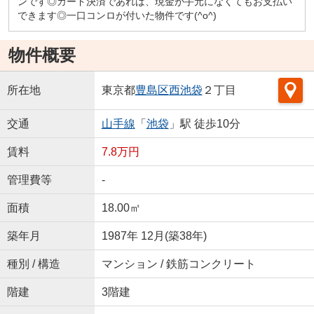
ンです◎カード決済であれば、現金が手元になくてもお支払い
できます◎一口コンロが付いた物件です(^o^)
物件概要
所在地
東京都
豊島区
西池袋
２丁目
交通
山手線
「
池袋
」駅 徒歩10分
賃料
7.8万円
管理費等
-
面積
18.00㎡
築年月
1987年 12月(築38年)
種別 / 構造
マンション / 鉄筋コンクリート
階建
3階建