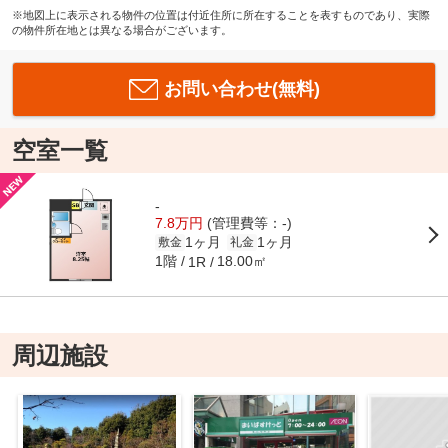
※地図上に表示される物件の位置は付近住所に所在することを表すものであり、実際
の物件所在地とは異なる場合がございます。
お問い合わせ(無料)
空室一覧
-
7.8万円
(管理費等：-)
1ヶ月
1ヶ月
敷金
礼金
1階
18.00㎡
1R
周辺施設