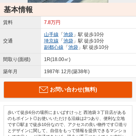
基本情報
賃料
7.8万円
山手線
「
池袋
」駅 徒歩10分
交通
埼京線
「
池袋
」駅 徒歩10分
副都心線
「
池袋
」駅 徒歩10分
間取り(面積)
1R(18.00㎡)
築年月
1987年 12月(築38年)
お問い合わせ(無料)
歩いて徒歩6分の場所にまいばすけっと 西池袋３丁目店がある
のもポイント◎お使いいただける沿線は2つあり、便利な立地
です◎駅まで徒歩10分なので、アクセスの良い物件です◎造り
とデザインに関して、自信をもって情報を提供できるマンショ