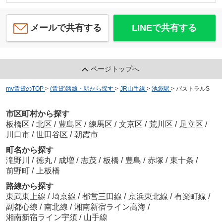
メールで共有する
LINEで共有する
ページトップへ
my賃貸のTOP
>
(賃貸)路線・駅から探す
>
JR山手線
>
池袋駅
>
パストラルS
市区町村から探す
板橋区
/
北区
/
豊島区
/
練馬区
/
文京区
/
荒川区
/
足立区
/
川口市
/
世田谷区
/
朝霞市
町名から探す
滝野川
/
徳丸
/
成増
/
志茂
/
板橋
/
豊島
/
赤塚
/
東十条
/
前野町
/
上板橋
路線から探す
東武東上線
/
埼京線
/
都営三田線
/
京浜東北線
/
有楽町線
/
副都心線
/
南北線
/
湘南新宿ライン高海
/
湘南新宿ライン宇須
/
山手線