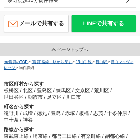
駅近徒歩10分物件特集
メールで共有する
LINEで共有する
ページトップへ
my賃貸のTOP
>
(賃貸)路線・駅から探す
>
JR山手線
>
目白駅
>
目白マイヴィ
レッジ
>
物件詳細
市区町村から探す
板橋区
/
北区
/
豊島区
/
練馬区
/
文京区
/
荒川区
/
世田谷区
/
朝霞市
/
足立区
/
川口市
町名から探す
滝野川
/
成増
/
徳丸
/
豊島
/
赤塚
/
板橋
/
志茂
/
十条仲原
/
中十条
/
神谷
路線から探す
東武東上線
/
埼京線
/
都営三田線
/
有楽町線
/
副都心線
/