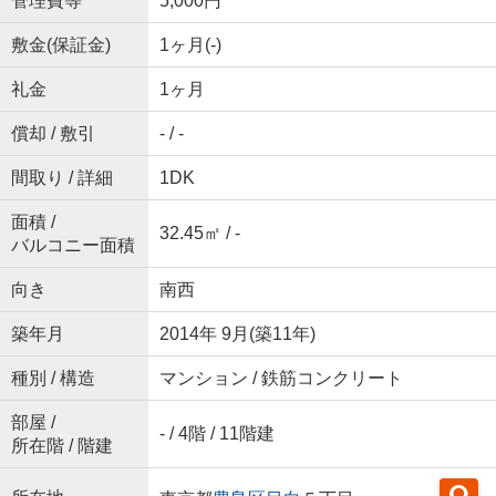
管理費等
5,000円
敷金(保証金)
1ヶ月(-)
礼金
1ヶ月
償却 / 敷引
- / -
間取り / 詳細
1DK
面積 /
32.45㎡ / -
バルコニー面積
向き
南西
築年月
2014年 9月(築11年)
種別 / 構造
マンション / 鉄筋コンクリート
部屋 /
- / 4階 / 11階建
所在階 / 階建