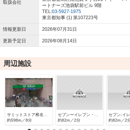
取扱会社
ートナーズ池袋駅前ビル 9階
TEL:
03-5927-1975
東京都知事 (1) 第107223号
情報更新日
2026年07月31日
更新予定日
2026年08月14日
周辺施設
サミットストア椎名町店
セブンーイレブン・目白５丁目目白通り店
約598m／8分
約82m／2分
約82m／2