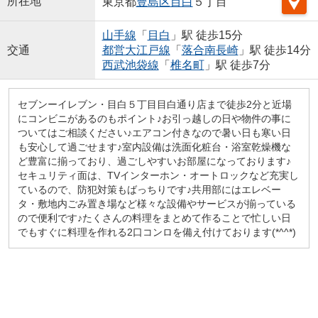
所在地
東京都
豊島区
目白
５丁目
山手線
「
目白
」駅 徒歩15分
交通
都営大江戸線
「
落合南長崎
」駅 徒歩14分
西武池袋線
「
椎名町
」駅 徒歩7分
セブンーイレブン・目白５丁目目白通り店まで徒歩2分と近場
にコンビニがあるのもポイント♪お引っ越しの日や物件の事に
ついてはご相談ください♪エアコン付きなので暑い日も寒い日
も安心して過ごせます♪室内設備は洗面化粧台・浴室乾燥機な
ど豊富に揃っており、過ごしやすいお部屋になっております♪
セキュリティ面は、TVインターホン・オートロックなど充実し
ているので、防犯対策もばっちりです♪共用部にはエレベー
タ・敷地内ごみ置き場など様々な設備やサービスが揃っている
ので便利です♪たくさんの料理をまとめて作ることで忙しい日
でもすぐに料理を作れる2口コンロを備え付けております(*^^*)