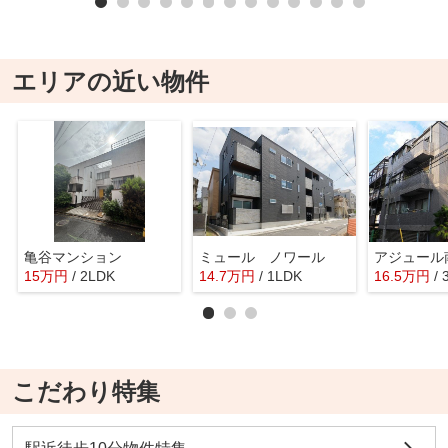
エリアの近い物件
亀谷マンション
ミュール ノワール
アジュール
15
万
円
/ 2LDK
14.7
万
円
/ 1LDK
16.5
万
円
/
こだわり特集