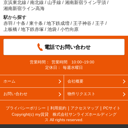
京浜東北線
/
南北線
/
山手線
/
湘南新宿ライン宇須
/
湘南新宿ライン高海
駅から探す
赤羽
/
十条
/
東十条
/
地下鉄成増
/
王子神谷
/
王子
/
上板橋
/
地下鉄赤塚
/
池袋
/
小竹向原
電話でお問い合わせ
営業時間：
営業時間 10:00~19:00
定休日：
毎週水曜日
ホーム
会社概要
お問い合わせ
物件リクエスト
プライバシーポリシー
利用規約
アクセスマップ
PCサイト
Copyright(c) my賃貸 株式会社サンライズホールディング
ス All rights reserved.