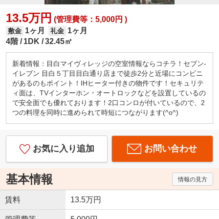
13.5万円
(管理費等：5,000円 )
1ヶ月
1ヶ月
敷金
礼金
4階
1DK
32.45㎡
新着情報：目白マイヴィレッジの空室情報ならコチラ！セブン‐
イレブン 目白５丁目目白通り店まで徒歩2分と近場にコンビニ
があるのもポイント！IHヒーター付きの物件です！セキュリテ
ィ面は、TVインターホン・オートロックなどを設置しているの
で安全面でも優れております！2口コンロが付いているので、2
つの料理を同時に進められて時短につながります(^o^)
お気に入り追加
お問い合わせ
基本情報
情報の見方
賃料
13.5万円