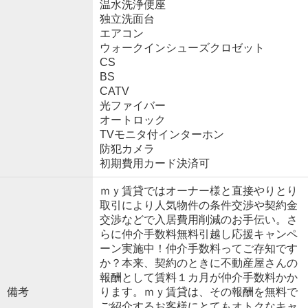
温水洗浄便座
独立洗面台
エアコン
ウォークインシューズクロゼット
CS
BS
CATV
光ファイバー
オートロック
TVモニタ付インターホン
防犯カメラ
初期費用カード決済可
ｍｙ賃貸ではオーナー様と直接やりとり
取引により人気物件の条件交渉や契約金
交渉などで入居費用削減のお手伝い。さ
らに仲介手数料無料引越し応援キャンペ
ーン実施中！仲介手数料ってご存知です
か？本来、契約のときに不動産屋さんの
報酬として賃料１カ月が仲介手数料かか
備考
ります。ｍｙ賃貸は、その報酬を無料で
ご紹介するお客様にとてもオトクなキャ