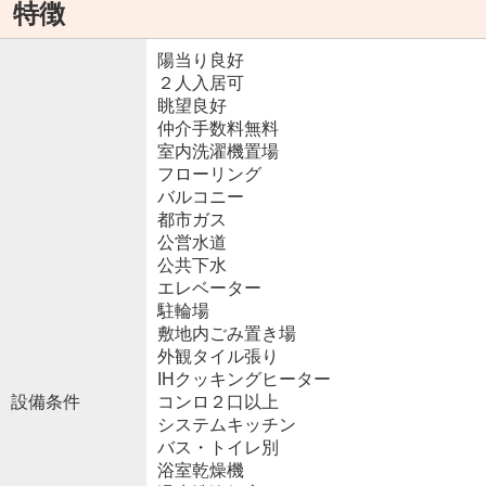
特徴
陽当り良好
２人入居可
眺望良好
仲介手数料無料
室内洗濯機置場
フローリング
バルコニー
都市ガス
公営水道
公共下水
エレベーター
駐輪場
敷地内ごみ置き場
外観タイル張り
IHクッキングヒーター
設備条件
コンロ２口以上
システムキッチン
バス・トイレ別
浴室乾燥機