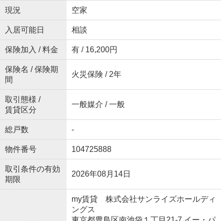
現況
空家
入居可能日
相談
保険加入 / 料金
有 / 16,200円
保険名 / 保険期
火災保険 / 2年
間
取引態様 /
一般媒介 / 一般
賃貸区分
総戸数
-
物件番号
104725888
取引条件の有効
2026年08月14日
期限
my賃貸 株式会社サンライズホールディ
ングス
東京都豊島区南池袋１丁目21-7 イー・パ