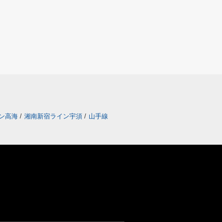
ン高海
/
湘南新宿ライン宇須
/
山手線