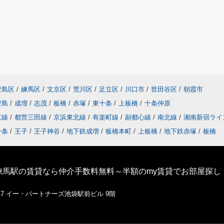
豊島区
/
練馬区
/
文京区
/
荒川区
/
足立区
/
川口市
/
世田谷区
/
朝霞市
豊島
/
成増
/
志茂
/
板橋
/
赤塚
/
東十条
/
上板橋
/
十条仲原
京線
/
都営三田線
/
京浜東北線
/
有楽町線
/
副都心線
/
南北線
/
湘南新宿ライ
十条
/
王子
/
王子神谷
/
地下鉄成増
/
板橋本町
/
上板橋
/
地下鉄赤塚
/
板橋
練馬駅の賃貸なら仲介手数料無料～半額のmy賃貸でお部屋探し
1-7 イー・パートナーズ池袋駅前ビル 9階