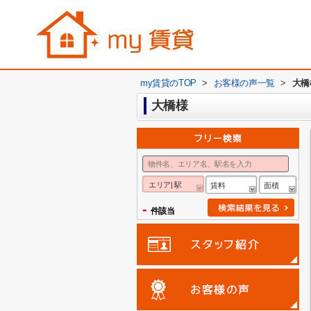
my賃貸のTOP
>
お客様の声一覧
>
大橋
大橋様
エリア| 駅
賃料
面積
-
件該当