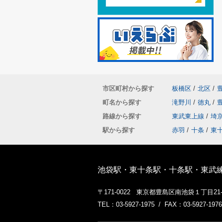
市区町村から探す
板橋区
/
北区
/
町名から探す
滝野川
/
徳丸
/
路線から探す
東武東上線
/
埼
駅から探す
赤羽
/
十条
/
東
池袋駅・東十条駅・十条駅・東武
〒171-0022 東京都豊島区南池袋１丁目2
TEL：03-5927-1975 / FAX：03-5927-1976