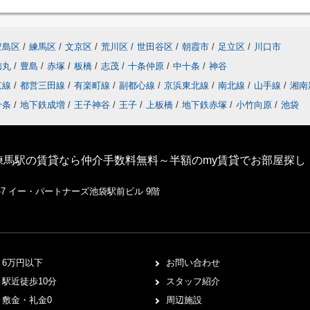
豊島区
/
練馬区
/
文京区
/
荒川区
/
世田谷区
/
朝霞市
/
足立区
/
川口市
徳丸
/
豊島
/
赤塚
/
板橋
/
志茂
/
十条仲原
/
中十条
/
神谷
京線
/
都営三田線
/
有楽町線
/
副都心線
/
京浜東北線
/
南北線
/
山手線
/
湘南
十条
/
地下鉄成増
/
王子神谷
/
王子
/
上板橋
/
地下鉄赤塚
/
小竹向原
/
池袋
練馬駅の賃貸なら仲介手数料無料～半額のmy賃貸でお部屋探し
1-7 イー・パートナーズ池袋駅前ビル 9階
6万円以下
お問い合わせ
駅近徒歩10分
スタッフ紹介
敷金・礼金0
周辺施設