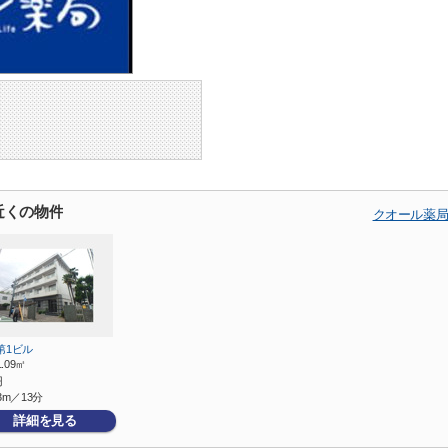
近くの物件
クオール薬局
第1ビル
1.09㎡
円
3m／13分
詳細を見る