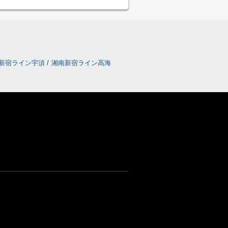
新宿ライン宇須
/
湘南新宿ライン高海