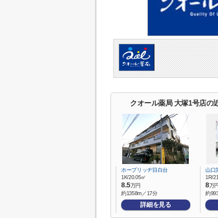
クオール薬局 大塚1号店の
ホープリッヂ目白台
山口
1K/20.05㎡
1R/2
8.5
8
万円
万
約1358m／17分
約99
詳細を見る