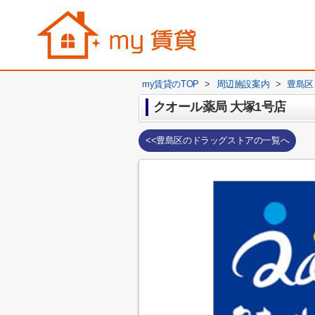
my賃貸のTOP
>
周辺施設案内
>
豊島区
クオール薬局 大塚1号店
<<豊島区のドラッグストアの一覧へ