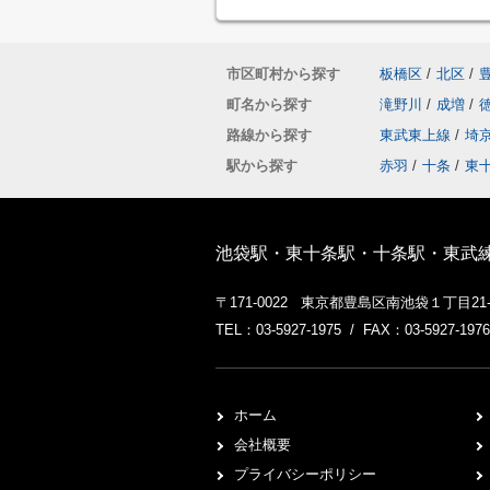
市区町村から探す
板橋区
/
北区
/
町名から探す
滝野川
/
成増
/
路線から探す
東武東上線
/
埼
駅から探す
赤羽
/
十条
/
東
池袋駅・東十条駅・十条駅・東武
〒171-0022 東京都豊島区南池袋１丁目2
TEL：03-5927-1975 / FAX：03-5927-1976
ホーム
会社概要
プライバシーポリシー