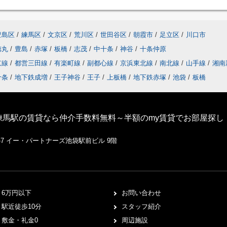
豊島区
/
練馬区
/
文京区
/
荒川区
/
世田谷区
/
朝霞市
/
足立区
/
川口市
徳丸
/
豊島
/
赤塚
/
板橋
/
志茂
/
中十条
/
神谷
/
十条仲原
京線
/
都営三田線
/
有楽町線
/
副都心線
/
京浜東北線
/
南北線
/
山手線
/
湘南
十条
/
地下鉄成増
/
王子神谷
/
王子
/
上板橋
/
地下鉄赤塚
/
池袋
/
板橋
練馬駅の賃貸なら仲介手数料無料～半額のmy賃貸でお部屋探し
1-7 イー・パートナーズ池袋駅前ビル 9階
6万円以下
お問い合わせ
駅近徒歩10分
スタッフ紹介
敷金・礼金0
周辺施設