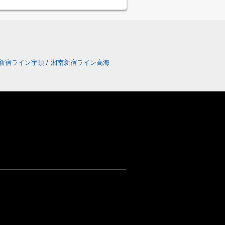
新宿ライン宇須
/
湘南新宿ライン高海