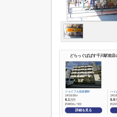
どらっぐぱぱす千川駅前店
ジョイフル池袋要町
ハイ
1K/16.00㎡
1K/1
6.1
6.9
万円
約683m／9分
約21
詳細を見る