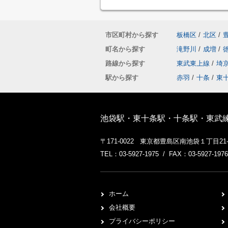
市区町村から探す
板橋区
/
北区
/
町名から探す
滝野川
/
成増
/
路線から探す
東武東上線
/
埼
駅から探す
赤羽
/
十条
/
東
池袋駅・東十条駅・十条駅・東武
〒171-0022 東京都豊島区南池袋１丁目2
TEL：03-5927-1975 / FAX：03-5927-1976
ホーム
会社概要
プライバシーポリシー