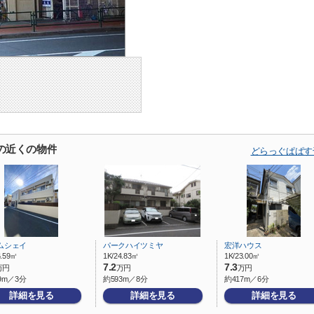
の近くの物件
どらっぐぱぱす
ムシェイ
パークハイツミヤ
宏洋ハウス
6.59㎡
1K/24.83㎡
1K/23.00㎡
7.2
7.3
万円
万円
万円
9m／3分
約593m／8分
約417m／6分
詳細を見る
詳細を見る
詳細を見る