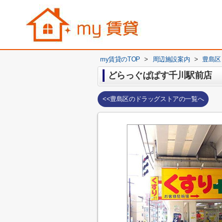
my賃貸のTOP
>
周辺施設案内
>
豊島区
どらっぐぱぱす千川駅前店
<<豊島区のドラッグストアの一覧へ