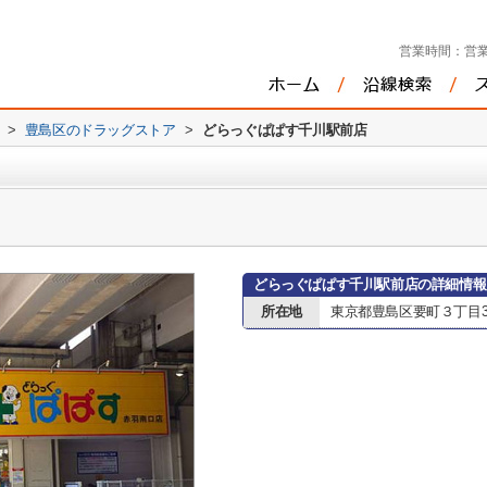
営業時間：
営業
>
豊島区のドラッグストア
>
どらっぐぱぱす千川駅前店
どらっぐぱぱす千川駅前店の詳細情報
所在地
東京都豊島区要町３丁目3