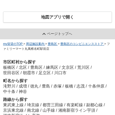
地図アプリで開く
ページトップへ
my賃貸のTOP
>
周辺施設案内
>
豊島区
>
豊島区のコンビニエンスストア
>
フ
ァミリーマート丸萬椎名町駅前店
市区町村から探す
板橋区
/
北区
/
豊島区
/
練馬区
/
文京区
/
荒川区
/
世田谷区
/
朝霞市
/
足立区
/
川口市
町名から探す
滝野川
/
成増
/
徳丸
/
豊島
/
赤塚
/
板橋
/
志茂
/
十条仲原
/
中十条
/
神谷
路線から探す
東武東上線
/
埼京線
/
都営三田線
/
有楽町線
/
副都心線
/
京浜東北線
/
南北線
/
山手線
/
湘南新宿ライン宇須
/