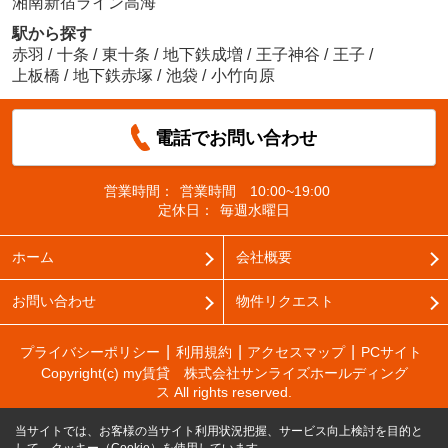
湘南新宿ライン高海
駅から探す
赤羽
/
十条
/
東十条
/
地下鉄成増
/
王子神谷
/
王子
/
上板橋
/
地下鉄赤塚
/
池袋
/
小竹向原
電話でお問い合わせ
営業時間：
営業時間 10:00~19:00
定休日：
毎週水曜日
ホーム
会社概要
お問い合わせ
物件リクエスト
プライバシーポリシー
利用規約
アクセスマップ
PCサイト
Copyright(c) my賃貸 株式会社サンライズホールディング
ス All rights reserved.
当サイトでは、お客様の当サイト利用状況把握、サービス向上検討を目的と