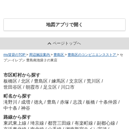
地図アプリで開く
ページトップへ
my賃貸のTOP
>
周辺施設案内
>
豊島区
>
豊島区のコンビニエンスストア
>
セ
ブン‐イレブン 豊島南池袋２の東店
市区町村から探す
板橋区
/
北区
/
豊島区
/
練馬区
/
文京区
/
荒川区
/
世田谷区
/
朝霞市
/
足立区
/
川口市
町名から探す
滝野川
/
成増
/
徳丸
/
豊島
/
赤塚
/
志茂
/
板橋
/
十条仲原
/
中十条
/
神谷
路線から探す
東武東上線
/
埼京線
/
都営三田線
/
有楽町線
/
副都心線
/