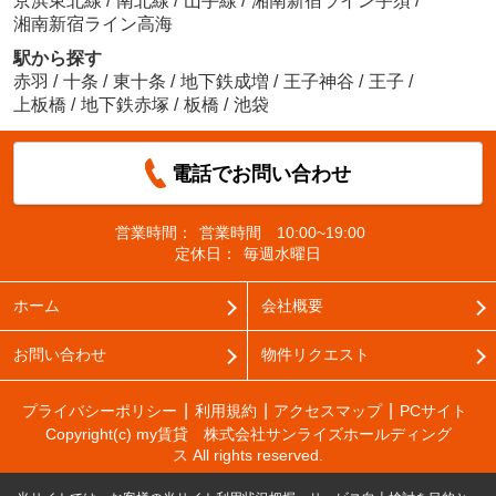
京浜東北線
/
南北線
/
山手線
/
湘南新宿ライン宇須
/
湘南新宿ライン高海
駅から探す
赤羽
/
十条
/
東十条
/
地下鉄成増
/
王子神谷
/
王子
/
上板橋
/
地下鉄赤塚
/
板橋
/
池袋
電話でお問い合わせ
営業時間：
営業時間 10:00~19:00
定休日：
毎週水曜日
ホーム
会社概要
お問い合わせ
物件リクエスト
プライバシーポリシー
利用規約
アクセスマップ
PCサイト
Copyright(c) my賃貸 株式会社サンライズホールディング
ス All rights reserved.