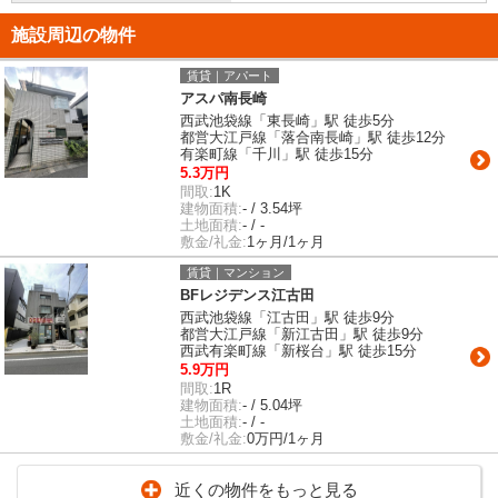
施設周辺の物件
賃貸｜アパート
アスパ南長崎
西武池袋線「東長崎」駅 徒歩5分
都営大江戸線「落合南長崎」駅 徒歩12分
有楽町線「千川」駅 徒歩15分
5.3万円
間取:
1K
建物面積:
- / 3.54坪
土地面積:
- / -
敷金/礼金:
1ヶ月/1ヶ月
賃貸｜マンション
BFレジデンス江古田
西武池袋線「江古田」駅 徒歩9分
都営大江戸線「新江古田」駅 徒歩9分
西武有楽町線「新桜台」駅 徒歩15分
5.9万円
間取:
1R
建物面積:
- / 5.04坪
土地面積:
- / -
敷金/礼金:
0万円/1ヶ月
近くの物件をもっと見る