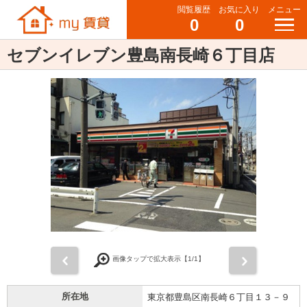
閲覧履歴
お気に入り
メニュー
0
0
セブンイレブン豊島南長崎６丁目店
前
次
画像タップで拡大表示【
1
/1】
所在地
東京都豊島区南長崎６丁目１３－９