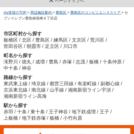
ページトップへ
my賃貸のTOP
>
周辺施設案内
>
豊島区
>
豊島区のコンビニエンスストア
>
セ
ブンイレブン豊島南長崎６丁目店
市区町村から探す
板橋区
/
北区
/
豊島区
/
練馬区
/
文京区
/
荒川区
/
世田谷区
/
朝霞市
/
足立区
/
川口市
町名から探す
滝野川
/
徳丸
/
成増
/
豊島
/
赤塚
/
志茂
/
板橋
/
十条仲原
/
中十条
/
神谷
路線から探す
東武東上線
/
埼京線
/
都営三田線
/
有楽町線
/
副都心線
/
京浜東北線
/
南北線
/
山手線
/
湘南新宿ライン宇須
/
湘南新宿ライン高海
駅から探す
赤羽
/
十条
/
東十条
/
王子神谷
/
地下鉄成増
/
王子
/
上板橋
/
地下鉄赤塚
/
板橋
/
小竹向原