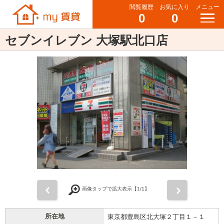
閲覧履歴
お気に入り
メニュー
0
0
セブンイレブン 大塚駅北口店
前
次
画像タップで拡大表示【
1
/1】
所在地
東京都豊島区北大塚２丁目１－１