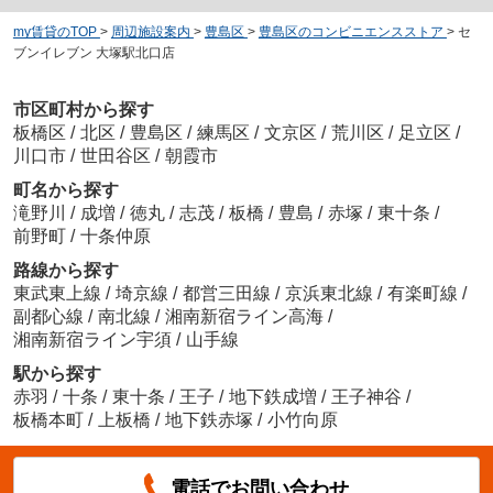
my賃貸のTOP
>
周辺施設案内
>
豊島区
>
豊島区のコンビニエンスストア
>
セ
ブンイレブン 大塚駅北口店
市区町村から探す
板橋区
/
北区
/
豊島区
/
練馬区
/
文京区
/
荒川区
/
足立区
/
川口市
/
世田谷区
/
朝霞市
町名から探す
滝野川
/
成増
/
徳丸
/
志茂
/
板橋
/
豊島
/
赤塚
/
東十条
/
前野町
/
十条仲原
路線から探す
東武東上線
/
埼京線
/
都営三田線
/
京浜東北線
/
有楽町線
/
副都心線
/
南北線
/
湘南新宿ライン高海
/
湘南新宿ライン宇須
/
山手線
駅から探す
赤羽
/
十条
/
東十条
/
王子
/
地下鉄成増
/
王子神谷
/
板橋本町
/
上板橋
/
地下鉄赤塚
/
小竹向原
電話でお問い合わせ