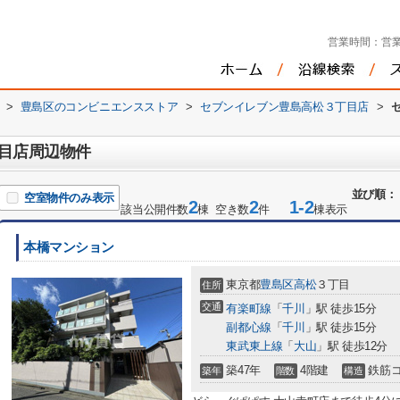
営業時間：
営業
>
豊島区のコンビニエンスストア
>
セブンイレブン豊島高松３丁目店
>
目店周辺物件
並び順：
空室物件のみ表示
2
2
1-2
該当公開件数
棟 空き数
件
棟表示
本橋マンション
東京都
豊島区
高松
３丁目
住所
交通
有楽町線
「
千川
」駅 徒歩15分
副都心線
「
千川
」駅 徒歩15分
東武東上線
「
大山
」駅 徒歩12分
築47年
4階建
鉄筋
築年
階数
構造