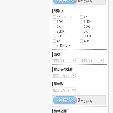
2
件が該当
間取り
ワンルーム
1K
1DK
1LDK
2K
2DK
2LDK
3K
3DK
3LDK
4K
4DK
4LDK以上
面積
～
駅からの徒歩
築年数
2
件が該当
情報公開日