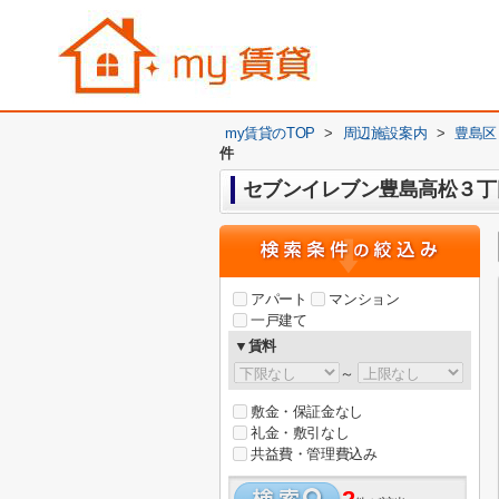
my賃貸のTOP
>
周辺施設案内
>
豊島区
件
セブンイレブン豊島高松３丁
アパート
マンション
一戸建て
▼賃料
～
敷金・保証金なし
礼金・敷引なし
共益費・管理費込み