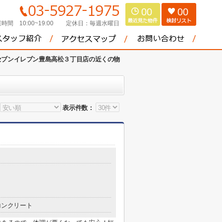
00
00
時間 10:00~19:00
定休日：
毎週水曜日
セブンイレブン豊島高松３丁目店の近くの物
表示件数：
コンクリート