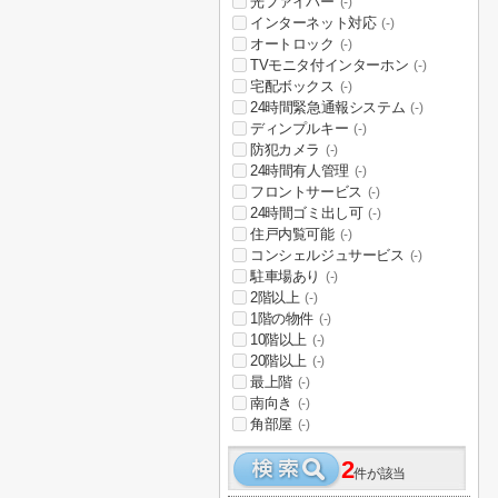
光ファイバー
(-)
インターネット対応
(-)
オートロック
(-)
TVモニタ付インターホン
(-)
宅配ボックス
(-)
24時間緊急通報システム
(-)
ディンプルキー
(-)
防犯カメラ
(-)
24時間有人管理
(-)
フロントサービス
(-)
24時間ゴミ出し可
(-)
住戸内覧可能
(-)
コンシェルジュサービス
(-)
駐車場あり
(-)
2階以上
(-)
1階の物件
(-)
10階以上
(-)
20階以上
(-)
最上階
(-)
南向き
(-)
角部屋
(-)
2
件が該当