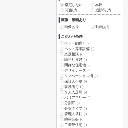
指定しない
本日
3日以内
1週間以内
画像・動画あり
画像あり
動画あり
こだわり条件
ペット飼育可
(-)
ペット専用設備
(-)
楽器相談
(-)
陽当り良好
(-)
閑静な住宅地
(-)
デザイナーズ
(-)
リノベーション済
(-)
保証人不要
(-)
事務所可
(-)
２人入居可
(-)
バリアフリー
(-)
分割可
(-)
分譲タイプ
(-)
管理人常駐
(-)
眺望良好
(-)
二世帯住宅
(-)