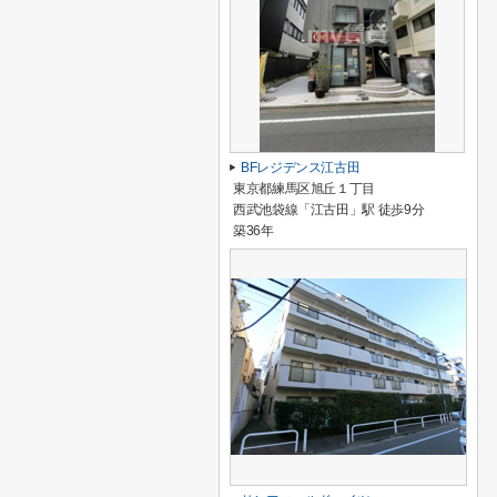
BFレジデンス江古田
東京都練馬区旭丘１丁目
西武池袋線「江古田」駅 徒歩9分
築36年