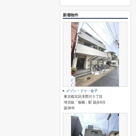
新着物件
メゾン・ドゥ・金子
東京都北区滝野川５丁目
埼京線「板橋」駅 徒歩9分
築36年