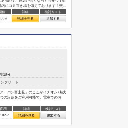
にあるので、体調が悪くなっても安心！短
内にゴミ置き場を備えております！交...
面積
詳細
検討リスト
.00㎡
詳細を見る
追加する
歩18分
コンクリート
アーバン富士見」のここがイチオシ♪魅力
2つの沿線をご利用可能で、電車でのお
面積
詳細
検討リスト
6.02㎡
詳細を見る
追加する