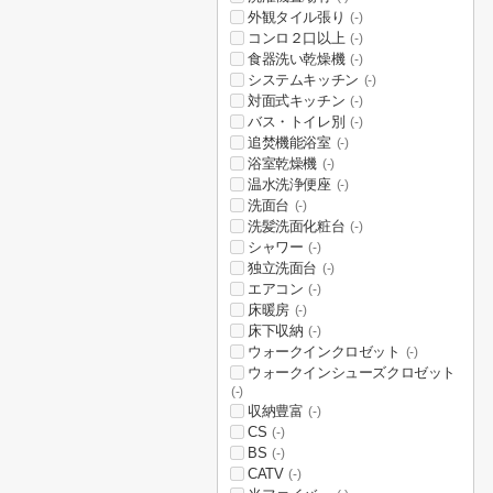
外観タイル張り
(-)
コンロ２口以上
(-)
食器洗い乾燥機
(-)
システムキッチン
(-)
対面式キッチン
(-)
バス・トイレ別
(-)
追焚機能浴室
(-)
浴室乾燥機
(-)
温水洗浄便座
(-)
洗面台
(-)
洗髪洗面化粧台
(-)
シャワー
(-)
独立洗面台
(-)
エアコン
(-)
床暖房
(-)
床下収納
(-)
ウォークインクロゼット
(-)
ウォークインシューズクロゼット
(-)
収納豊富
(-)
CS
(-)
BS
(-)
CATV
(-)