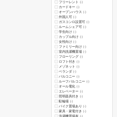
フリーレント
(-)
カードキー
(-)
オープンハウス
(-)
外国人可
(-)
ガスコンロ設置可
(-)
ルームシェア可
(-)
学生向け
(-)
カップル向け
(-)
女性向け
(-)
ファミリー向け
(-)
室内洗濯機置場
(-)
フローリング
(-)
ロフト付き
(-)
メゾネット
(-)
ベランダ
(-)
バルコニー
(-)
ルーフバルコニー
(-)
オール電化
(-)
エレベーター
(-)
照明器具付き
(-)
駐輪場
(-)
バイク置場あり
(-)
家具・家電付き
(-)
洗濯機置場有
(-)