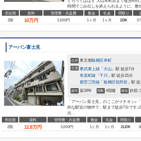
どらっぐぱぱす 大山幸町店まで徒歩4分
時間でごみ出しを終えられるように、敷地
所在階
賃料
管理費・共益費
敷金
礼金
間取り
10
万円
2階
3,000円
1ヶ月
1ヶ月
2DK
37
アーバン富士見
東京都
板橋区
幸町
住所
交通
東武東上線
「
大山
」駅 徒歩7分
有楽町線
「
千川
」駅 徒歩15分
都営三田線
「
板橋区役所前
」駅 徒
築38年
4階建
鉄筋
築年
階数
構造
「アーバン富士見」のここがイチオシ♪「
的な駅近の物件で、駅まで徒歩7分です♪
出...
所在階
賃料
管理費・共益費
敷金
礼金
間取り
12.8
万円
2階
3,000円
1ヶ月
1ヶ月
2LDK
3