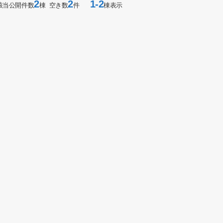
2
2
1-2
該当公開件数
棟 空き数
件
棟表示