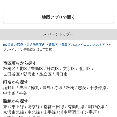
地図アプリで開く
ページトップへ
my賃貸のTOP
>
周辺施設案内
>
豊島区
>
豊島区のコンビニエンスストア
>
セ
ブン−イレブン豊島南池袋１丁目店
市区町村から探す
板橋区
/
北区
/
豊島区
/
練馬区
/
文京区
/
荒川区
/
世田谷区
/
朝霞市
/
足立区
/
川口市
町名から探す
滝野川
/
成増
/
徳丸
/
豊島
/
赤塚
/
板橋
/
志茂
/
十条仲原
/
中十条
/
神谷
路線から探す
東武東上線
/
埼京線
/
都営三田線
/
有楽町線
/
副都心線
/
京浜東北線
/
南北線
/
山手線
/
湘南新宿ライン宇須
/