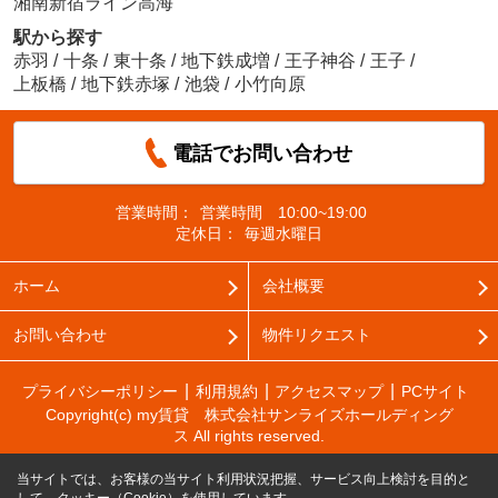
湘南新宿ライン高海
駅から探す
赤羽
/
十条
/
東十条
/
地下鉄成増
/
王子神谷
/
王子
/
上板橋
/
地下鉄赤塚
/
池袋
/
小竹向原
電話でお問い合わせ
営業時間：
営業時間 10:00~19:00
定休日：
毎週水曜日
ホーム
会社概要
お問い合わせ
物件リクエスト
プライバシーポリシー
利用規約
アクセスマップ
PCサイト
Copyright(c) my賃貸 株式会社サンライズホールディング
ス All rights reserved.
当サイトでは、お客様の当サイト利用状況把握、サービス向上検討を目的と