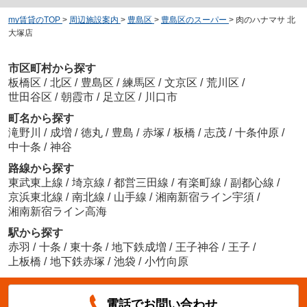
my賃貸のTOP
>
周辺施設案内
>
豊島区
>
豊島区のスーパー
>
肉のハナマサ 北
大塚店
市区町村から探す
板橋区
/
北区
/
豊島区
/
練馬区
/
文京区
/
荒川区
/
世田谷区
/
朝霞市
/
足立区
/
川口市
町名から探す
滝野川
/
成増
/
徳丸
/
豊島
/
赤塚
/
板橋
/
志茂
/
十条仲原
/
中十条
/
神谷
路線から探す
東武東上線
/
埼京線
/
都営三田線
/
有楽町線
/
副都心線
/
京浜東北線
/
南北線
/
山手線
/
湘南新宿ライン宇須
/
湘南新宿ライン高海
駅から探す
赤羽
/
十条
/
東十条
/
地下鉄成増
/
王子神谷
/
王子
/
上板橋
/
地下鉄赤塚
/
池袋
/
小竹向原
電話でお問い合わせ