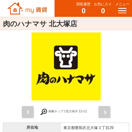
閲覧履歴
お気に入り
メニュー
0
0
肉のハナマサ 北大塚店
前
次
画像タップで拡大表示【
1
/1】
所在地
東京都豊島区北大塚３丁目29