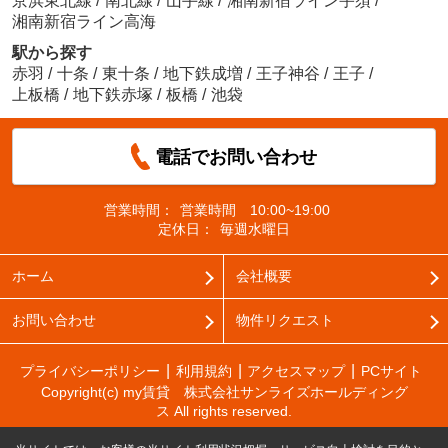
京浜東北線
/
南北線
/
山手線
/
湘南新宿ライン宇須
/
湘南新宿ライン高海
駅から探す
赤羽
/
十条
/
東十条
/
地下鉄成増
/
王子神谷
/
王子
/
上板橋
/
地下鉄赤塚
/
板橋
/
池袋
電話でお問い合わせ
営業時間：
営業時間 10:00~19:00
定休日：
毎週水曜日
ホーム
会社概要
お問い合わせ
物件リクエスト
プライバシーポリシー
利用規約
アクセスマップ
PCサイト
Copyright(c) my賃貸 株式会社サンライズホールディング
ス All rights reserved.