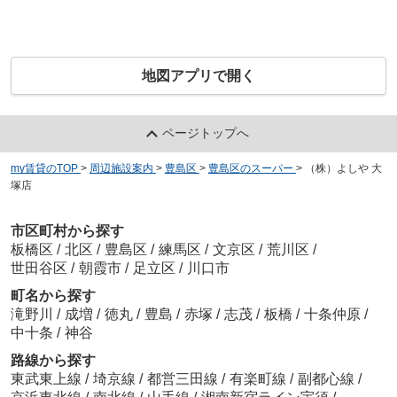
地図アプリで開く
ページトップへ
my賃貸のTOP
>
周辺施設案内
>
豊島区
>
豊島区のスーパー
>
（株）よしや 大
塚店
市区町村から探す
板橋区
/
北区
/
豊島区
/
練馬区
/
文京区
/
荒川区
/
世田谷区
/
朝霞市
/
足立区
/
川口市
町名から探す
滝野川
/
成増
/
徳丸
/
豊島
/
赤塚
/
志茂
/
板橋
/
十条仲原
/
中十条
/
神谷
路線から探す
東武東上線
/
埼京線
/
都営三田線
/
有楽町線
/
副都心線
/