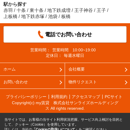
駅から探す
赤羽
/
十条
/
東十条
/
地下鉄成増
/
王子神谷
/
王子
/
上板橋
/
地下鉄赤塚
/
池袋
/
板橋
電話でお問い合わせ
営業時間：
営業時間 10:00~19:00
定休日：
毎週水曜日
ホーム
会社概要
お問い合わせ
物件リクエスト
プライバシーポリシー
利用規約
アクセスマップ
PCサイト
Copyright(c) my賃貸 株式会社サンライズホールディング
ス All rights reserved.
当サイトでは、お客様の当サイト利用状況把握、サービス向上検討を目的と
して、クッキー（Cookie）を使用しています。
詳しくは、当社の
「Cookieの取扱いについて」
をご確認ください。