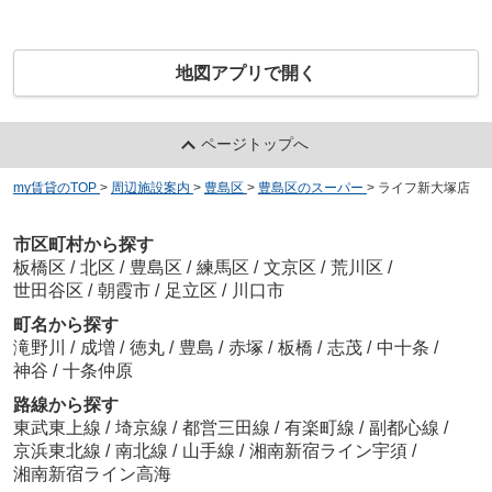
地図アプリで開く
ページトップへ
my賃貸のTOP
>
周辺施設案内
>
豊島区
>
豊島区のスーパー
>
ライフ新大塚店
市区町村から探す
板橋区
/
北区
/
豊島区
/
練馬区
/
文京区
/
荒川区
/
世田谷区
/
朝霞市
/
足立区
/
川口市
町名から探す
滝野川
/
成増
/
徳丸
/
豊島
/
赤塚
/
板橋
/
志茂
/
中十条
/
神谷
/
十条仲原
路線から探す
東武東上線
/
埼京線
/
都営三田線
/
有楽町線
/
副都心線
/
京浜東北線
/
南北線
/
山手線
/
湘南新宿ライン宇須
/
湘南新宿ライン高海