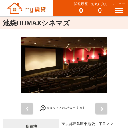
閲覧履歴
お気に入り
メニュー
0
0
池袋HUMAXシネマズ
前
次
画像タップで拡大表示【
1
/1】
東京都豊島区東池袋１丁目２２－１
所在地