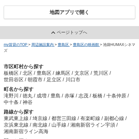
地図アプリで開く
ページトップへ
my賃貸のTOP
>
周辺施設案内
>
豊島区
>
豊島区の映画館
>
池袋HUMAXシネマ
ズ
市区町村から探す
板橋区
/
北区
/
豊島区
/
練馬区
/
文京区
/
荒川区
/
世田谷区
/
朝霞市
/
足立区
/
川口市
町名から探す
滝野川
/
徳丸
/
成増
/
豊島
/
赤塚
/
志茂
/
板橋
/
十条仲原
/
中十条
/
神谷
路線から探す
東武東上線
/
埼京線
/
都営三田線
/
有楽町線
/
副都心線
/
京浜東北線
/
南北線
/
山手線
/
湘南新宿ライン宇須
/
湘南新宿ライン高海