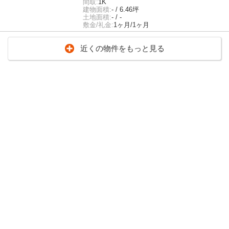
間取:
1K
建物面積:
- / 6.46坪
土地面積:
- / -
敷金/礼金:
1ヶ月/1ヶ月
近くの物件をもっと見る