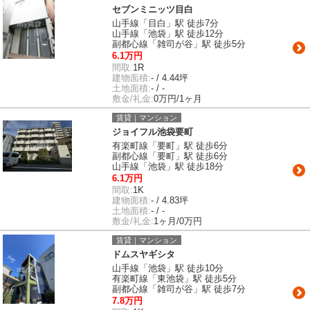
セブンミニッツ目白
山手線「目白」駅 徒歩7分
山手線「池袋」駅 徒歩12分
副都心線「雑司が谷」駅 徒歩5分
6.1万円
間取:
1R
建物面積:
- / 4.44坪
土地面積:
- / -
敷金/礼金:
0万円/1ヶ月
賃貸｜マンション
ジョイフル池袋要町
有楽町線「要町」駅 徒歩6分
副都心線「要町」駅 徒歩6分
山手線「池袋」駅 徒歩18分
6.1万円
間取:
1K
建物面積:
- / 4.83坪
土地面積:
- / -
敷金/礼金:
1ヶ月/0万円
賃貸｜マンション
ドムスヤギシタ
山手線「池袋」駅 徒歩10分
有楽町線「東池袋」駅 徒歩5分
副都心線「雑司が谷」駅 徒歩7分
7.8万円