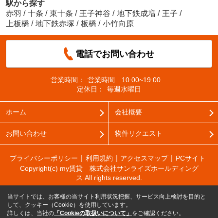
駅から探す
赤羽
/
十条
/
東十条
/
王子神谷
/
地下鉄成増
/
王子
/
上板橋
/
地下鉄赤塚
/
板橋
/
小竹向原
電話でお問い合わせ
営業時間：
営業時間 10:00~19:00
定休日：
毎週水曜日
ホーム
会社概要
お問い合わせ
物件リクエスト
プライバシーポリシー
利用規約
アクセスマップ
PCサイト
Copyright(c) my賃貸 株式会社サンライズホールディング
ス All rights reserved.
当サイトでは、お客様の当サイト利用状況把握、サービス向上検討を目的と
して、クッキー（Cookie）を使用しています。
詳しくは、当社の
「Cookieの取扱いについて」
をご確認ください。