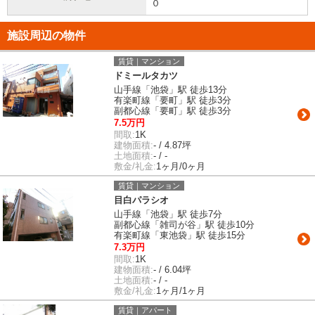
０
施設周辺の物件
賃貸｜マンション
ドミールタカツ
山手線「池袋」駅 徒歩13分
有楽町線「要町」駅 徒歩3分
副都心線「要町」駅 徒歩3分
7.5万円
間取:
1K
建物面積:
- / 4.87坪
土地面積:
- / -
敷金/礼金:
1ヶ月/0ヶ月
賃貸｜マンション
目白パラシオ
山手線「池袋」駅 徒歩7分
副都心線「雑司が谷」駅 徒歩10分
有楽町線「東池袋」駅 徒歩15分
7.3万円
間取:
1K
建物面積:
- / 6.04坪
土地面積:
- / -
敷金/礼金:
1ヶ月/1ヶ月
賃貸｜アパート