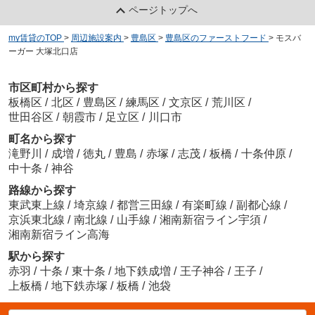
ページトップへ
my賃貸のTOP
>
周辺施設案内
>
豊島区
>
豊島区のファーストフード
>
モスバ
ーガー 大塚北口店
市区町村から探す
板橋区
/
北区
/
豊島区
/
練馬区
/
文京区
/
荒川区
/
世田谷区
/
朝霞市
/
足立区
/
川口市
町名から探す
滝野川
/
成増
/
徳丸
/
豊島
/
赤塚
/
志茂
/
板橋
/
十条仲原
/
中十条
/
神谷
路線から探す
東武東上線
/
埼京線
/
都営三田線
/
有楽町線
/
副都心線
/
京浜東北線
/
南北線
/
山手線
/
湘南新宿ライン宇須
/
湘南新宿ライン高海
駅から探す
赤羽
/
十条
/
東十条
/
地下鉄成増
/
王子神谷
/
王子
/
上板橋
/
地下鉄赤塚
/
板橋
/
池袋