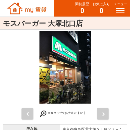
閲覧履歴
お気に入り
メニュー
0
0
モスバーガー 大塚北口店
前
次
画像タップで拡大表示【
1
/1】
所在地
東京都豊島区北大塚２丁目２７－１