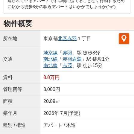
造られているアパートです◎朝に慌てることなく行動するため
に駅から徒歩8分の駅近アパートはいかがでしょうか(^o^)
物件概要
所在地
東京都
北区
赤羽
１丁目
埼京線
「
赤羽
」駅 徒歩8分
交通
南北線
「
赤羽岩淵
」駅 徒歩1分
南北線
「
志茂
」駅 徒歩15分
賃料
8.8万円
管理費等
3,000円
面積
20.09㎡
築年月
2026年 7月(予定)
種別 / 構造
アパート / 木造