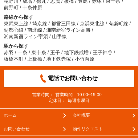
滝野川
/
成増
/
徳丸
/
志茂
/
板橋
/
豊島
/
赤塚
/
東十条
/
前野町
/
十条仲原
路線から探す
東武東上線
/
埼京線
/
都営三田線
/
京浜東北線
/
有楽町線
/
副都心線
/
南北線
/
湘南新宿ライン高海
/
湘南新宿ライン宇須
/
山手線
駅から探す
赤羽
/
十条
/
東十条
/
王子
/
地下鉄成増
/
王子神谷
/
板橋本町
/
上板橋
/
地下鉄赤塚
/
小竹向原
電話でお問い合わせ
営業時間：
営業時間 10:00~19:00
定休日：
毎週水曜日
ホーム
会社概要
お問い合わせ
物件リクエスト