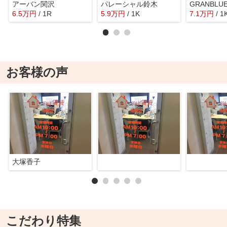
アーバン関沢
パレーシャル鈴木
GRANBLU
6.5
万
円
/ 1R
5.9
万
円
/ 1K
7.1
万
円
/ 1
お客様の声
大塚香子
こだわり特集