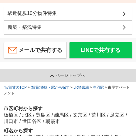
駅近徒歩10分物件特集
新築・築浅特集
メールで共有する
LINEで共有する
ページトップへ
my賃貸のTOP
>
(賃貸)路線・駅から探す
>
JR埼京線
>
赤羽駅
>
東屋アパート
メント
市区町村から探す
板橋区
/
北区
/
豊島区
/
練馬区
/
文京区
/
荒川区
/
足立区
/
川口市
/
世田谷区
/
朝霞市
町名から探す