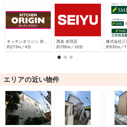
キッチンオリジン 赤羽岩淵店
西友 赤羽店
約273m／4分
約785m／10分
約532m／
エリアの近い物件