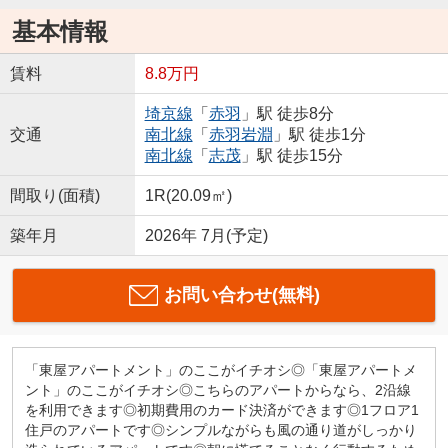
基本情報
賃料
8.8万円
埼京線
「
赤羽
」駅 徒歩8分
交通
南北線
「
赤羽岩淵
」駅 徒歩1分
南北線
「
志茂
」駅 徒歩15分
間取り(面積)
1R(20.09㎡)
築年月
2026年 7月(予定)
お問い合わせ(無料)
「東屋アパートメント」のここがイチオシ◎「東屋アパートメ
ント」のここがイチオシ◎こちらのアパートからなら、2沿線
を利用できます◎初期費用のカード決済ができます◎1フロア1
住戸のアパートです◎シンプルながらも風の通り道がしっかり