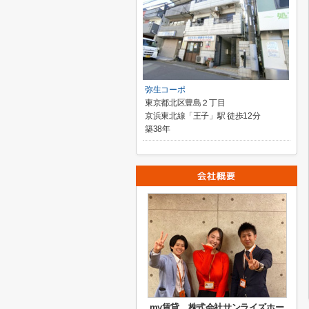
弥生コーポ
東京都北区豊島２丁目
京浜東北線「王子」駅 徒歩12分
築38年
my賃貸 株式会社サンライズホー