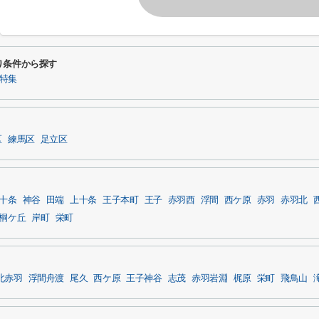
り条件から探す
件特集
区
練馬区
足立区
十条
神谷
田端
上十条
王子本町
王子
赤羽西
浮間
西ケ原
赤羽
赤羽北
桐ケ丘
岸町
栄町
北赤羽
浮間舟渡
尾久
西ケ原
王子神谷
志茂
赤羽岩淵
梶原
栄町
飛鳥山