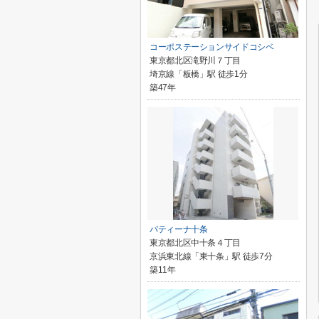
コーポステーションサイドコシベ
東京都北区滝野川７丁目
埼京線「板橋」駅 徒歩1分
築47年
パティーナ十条
東京都北区中十条４丁目
京浜東北線「東十条」駅 徒歩7分
築11年