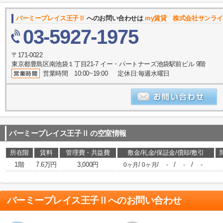
バーミープレイス王子Ⅱ
へのお問い合わせは
my賃貸 株式会社サンラ
03-5927-1975
〒171-0022
東京都豊島区南池袋１丁目21-7 イー・パートナーズ池袋駅前ビル 9階
営業時間 10:00~19:00 定休日:毎週水曜日
バーミープレイス王子Ⅱ
の空室情報
所在階
賃料
管理費・共益費
敷金/礼金/保証金/償却/敷引
1階
7.6万円
3,000円
/
/
/
/
0ヶ月
0ヶ月
-
-
-
バーミープレイス王子Ⅱ
へのお問い合わせ