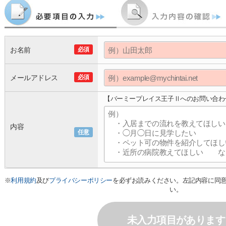
お名前
必須
メールアドレス
必須
【バーミープレイス王子Ⅱへのお問い合わ
内容
任意
※
利用規約
及び
プライバシーポリシー
を必ずお読みください。左記内容に同
い。
未入力項目があります