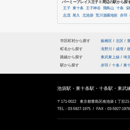
バーミープレイス王子Ⅱ周辺の駅から探
王子
東十条
王子神谷
飛鳥山
十条
栄
志茂
尾久
北池袋
荒川遊園地前
赤羽
市区町村から探す
板橋区
/
北区
/
町名から探す
滝野川
/
成増
/
路線から探す
東武東上線
/
埼
駅から探す
赤羽
/
十条
/
東
池袋駅・東十条駅・十条駅・東武
〒171-0022 東京都豊島区南池袋１丁目2
TEL：03-5927-1975 / FAX：03-5927-1976