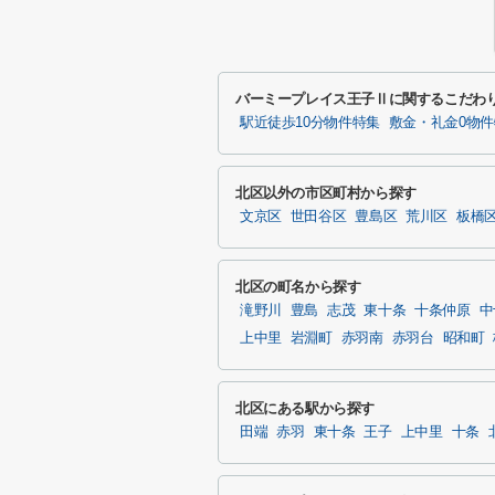
バーミープレイス王子Ⅱに関するこだわ
駅近徒歩10分物件特集
敷金・礼金0物
北区以外の市区町村から探す
文京区
世田谷区
豊島区
荒川区
板橋
北区の町名から探す
滝野川
豊島
志茂
東十条
十条仲原
中
上中里
岩淵町
赤羽南
赤羽台
昭和町
北区にある駅から探す
田端
赤羽
東十条
王子
上中里
十条