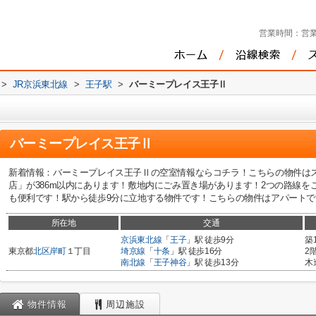
営業時間：
営業
>
JR京浜東北線
>
王子駅
>
バーミープレイス王子Ⅱ
バーミープレイス王子Ⅱ
新着情報：バーミープレイス王子Ⅱの空室情報ならコチラ！こちらの物件はス
店」が386m以内にあります！敷地内にごみ置き場があります！2つの路線
も便利です！駅から徒歩9分に立地する物件です！こちらの物件はアパートです！
所在地
交通
京浜東北線
「
王子
」駅 徒歩9分
築
東京都
北区
岸町
１丁目
埼京線
「
十条
」駅 徒歩16分
2
南北線
「
王子神谷
」駅 徒歩13分
木
物件情報
周辺施設