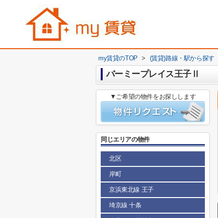
my賃貸のTOP
>
(賃貸)路線・駅から探す
バーミープレイス王子Ⅱ
▼ご希望の物件をお探しします
同じエリアの物件
北区
岸町
京浜東北線 王子
埼京線 十条