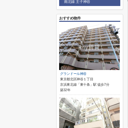
南北線 王子神谷
おすすめ物件
グランドール神谷
東京都北区神谷１丁目
京浜東北線「東十条」駅 徒歩7分
築32年