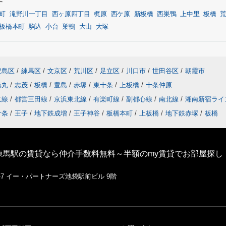
す
町
滝野川一丁目
西ヶ原四丁目
梶原
西ケ原
新板橋
西巣鴨
上中里
板橋
板橋本町
駒込
小台
巣鴨
大山
大塚
豊島区
/
練馬区
/
文京区
/
荒川区
/
足立区
/
川口市
/
世田谷区
/
朝霞市
徳丸
/
志茂
/
板橋
/
豊島
/
赤塚
/
東十条
/
上板橋
/
十条仲原
京線
/
都営三田線
/
京浜東北線
/
有楽町線
/
副都心線
/
南北線
/
湘南新宿ライ
十条
/
王子
/
地下鉄成増
/
王子神谷
/
板橋本町
/
上板橋
/
地下鉄赤塚
/
板橋
練馬駅の賃貸なら仲介手数料無料～半額のmy賃貸でお部屋探し
1-7 イー・パートナーズ池袋駅前ビル 9階