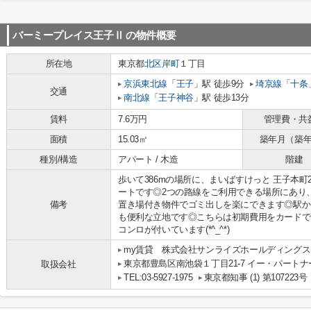
バーミープレイス王子Ⅱ
の物件概要
所在地
東京都
北区
岸町
１丁目
京浜東北線
「
王子
」駅 徒歩9分
埼京線
「
十条
交通
南北線
「
王子神谷
」駅 徒歩13分
賃料
7.6万円
管理費・共
面積
15.03㎡
築年月（築
種別/構造
アパート / 木造
階建
歩いて386mの場所に、まいばすけっと 王子本
ートです◎2つの路線をご利用できる場所にあり
備考
置き場付き物件でゴミ出しを楽にできます◎駅か
も便利な立地です◎こちらは初期費用をカードで
コンロが付いています(*^_^*)
my賃貸 株式会社サンライズホールディングス
東京都豊島区南池袋１丁目21-7 イー・パートナ
取扱会社
TEL:03-5927-1975
東京都知事 (1) 第107223号