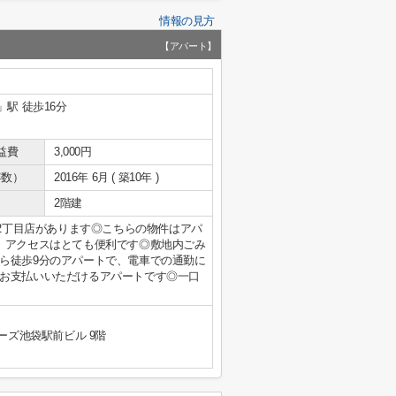
情報の見方
【アパート】
」駅 徒歩16分
益費
3,000円
年数）
2016年 6月 ( 築10年 )
2階建
町2丁目店があります◎こちらの物件はアパ
、アクセスはとても便利です◎敷地内ごみ
ら徒歩9分のアパートで、電車での通勤に
お支払いいただけるアパートです◎一口
ーズ池袋駅前ビル 9階