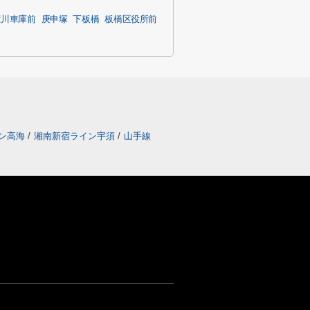
荒川車庫前
庚申塚
下板橋
板橋区役所前
ン高海
/
湘南新宿ライン宇須
/
山手線