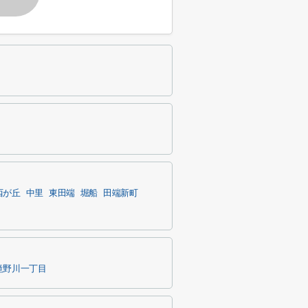
西が丘
中里
東田端
堀船
田端新町
滝野川一丁目