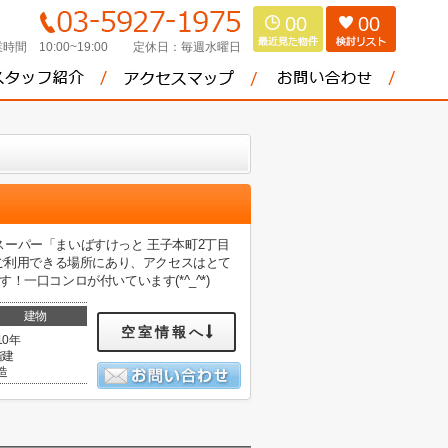
00
00
時間 10:00~19:00
定休日：
毎週水曜日
ーパー「まいばすけっと 王子本町2丁目
をご利用できる場所にあり、アクセスはとて
一口コンロが付いています(*^_^*)
建物
空室情報へ
10年
階建
造