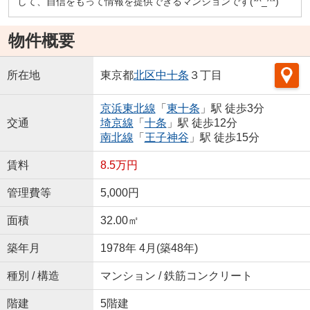
して、自信をもって情報を提供できるマンションです(*^_^*)
物件概要
所在地
東京都
北区
中十条
３丁目
京浜東北線
「
東十条
」駅 徒歩3分
交通
埼京線
「
十条
」駅 徒歩12分
南北線
「
王子神谷
」駅 徒歩15分
賃料
8.5万円
管理費等
5,000円
面積
32.00㎡
築年月
1978年 4月(築48年)
種別 / 構造
マンション / 鉄筋コンクリート
階建
5階建