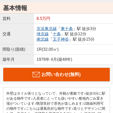
基本情報
賃料
8.5万円
京浜東北線
「
東十条
」駅 徒歩3分
交通
埼京線
「
十条
」駅 徒歩12分
南北線
「
王子神谷
」駅 徒歩15分
間取り(面積)
1R(32.00㎡)
築年月
1978年 4月(築48年)
お問い合わせ(無料)
外壁はタイル張りとなっていて、外観が素敵です♪徒歩3分に駅
がある物件です♪入居者にとっても扱いやすい敷地内ごみ置き
場がついています♪眺望良好で景色が楽しめます♪2路線利用可
の物件です♪こちらは通風良好な物件です♪造りとデザインに関