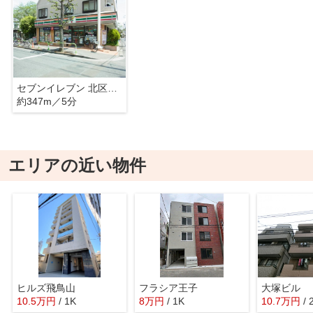
セブンイレブン 北区中十条3丁目店
約347m／5分
エリアの近い物件
ヒルズ飛鳥山
フラシア王子
大塚ビル
10.5
万
円
/ 1K
8
万
円
/ 1K
10.7
万
円
/ 