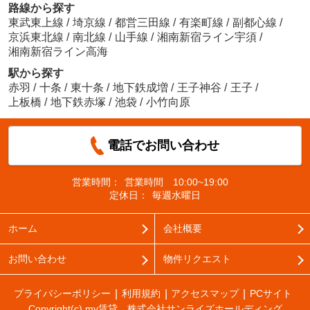
路線から探す
東武東上線
/
埼京線
/
都営三田線
/
有楽町線
/
副都心線
/
京浜東北線
/
南北線
/
山手線
/
湘南新宿ライン宇須
/
湘南新宿ライン高海
駅から探す
赤羽
/
十条
/
東十条
/
地下鉄成増
/
王子神谷
/
王子
/
上板橋
/
地下鉄赤塚
/
池袋
/
小竹向原
電話でお問い合わせ
営業時間：
営業時間 10:00~19:00
定休日：
毎週水曜日
ホーム
会社概要
お問い合わせ
物件リクエスト
プライバシーポリシー
利用規約
アクセスマップ
PCサイト
Copyright(c) my賃貸 株式会社サンライズホールディング