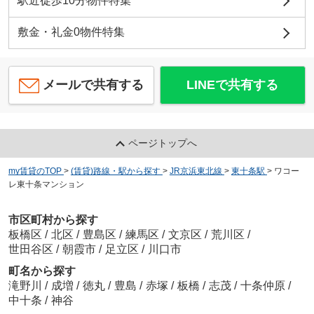
駅近徒歩10分物件特集
敷金・礼金0物件特集
メールで共有する
LINEで共有する
ページトップへ
my賃貸のTOP
>
(賃貸)路線・駅から探す
>
JR京浜東北線
>
東十条駅
>
ワコー
レ東十条マンション
市区町村から探す
板橋区
/
北区
/
豊島区
/
練馬区
/
文京区
/
荒川区
/
世田谷区
/
朝霞市
/
足立区
/
川口市
町名から探す
滝野川
/
成増
/
徳丸
/
豊島
/
赤塚
/
板橋
/
志茂
/
十条仲原
/
中十条
/
神谷