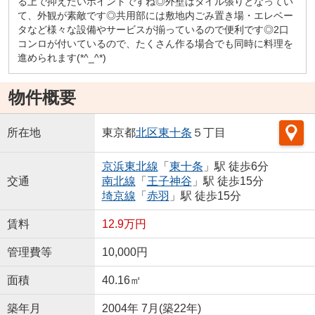
る上で抑えたいポイントですね◎外壁はタイル張りとなってい
て、外観が素敵です◎共用部には敷地内ごみ置き場・エレベー
タなど様々な設備やサービスが揃っているので便利です◎2口
コンロが付いているので、たくさん作る場合でも同時に料理を
進められます(*^_^*)
物件概要
所在地
東京都
北区
東十条
５丁目
京浜東北線
「
東十条
」駅 徒歩6分
交通
南北線
「
王子神谷
」駅 徒歩15分
埼京線
「
赤羽
」駅 徒歩15分
賃料
12.9万円
管理費等
10,000円
面積
40.16㎡
築年月
2004年 7月(築22年)