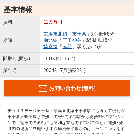
基本情報
賃料
12.9万円
京浜東北線
「
東十条
」駅 徒歩6分
交通
南北線
「
王子神谷
」駅 徒歩15分
埼京線
「
赤羽
」駅 徒歩15分
間取り(面積)
1LDK(40.16㎡)
築年月
2004年 7月(築22年)
お問い合わせ(無料)
デュオステージ東十条：京浜東北線東十条駅にも近くて便利◎
東十条六郵便局まで歩いて5分です◎駅から徒歩6分のマンショ
ンで、電車での通勤にも便利な立地です◎バス停から徒歩3分
以内の場所に立地います◎場所が平坦なのは、ランニングをす