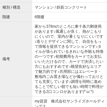
種別 / 構造
マンション / 鉄筋コンクリート
階建
6階建
家から378mのところに東十条六郵便局
があります♪風通しが良く、熱がこもり
にくいので、室内が暑くなりにくいです
♪造りとデザインに関して、自信をもっ
て情報を提供できるマンションです♪タ
イルが張られているきれいな外観も特徴
の一つです♪初期費用をカードでお支払
備考
いいただけるので、カードで決済したい
方にもおすすめです♪眺望良好なエリア
で魅力的です♪共用部にはエレベータ・
敷地内ごみ置き場などが備わっておりと
ても充実しています♪調理を同時に進め
ることで忙しい朝でも短い時間で料理が
できる2口コンロがあります(*´ω`*)
my賃貸 株式会社サンライズホールディ
ングス