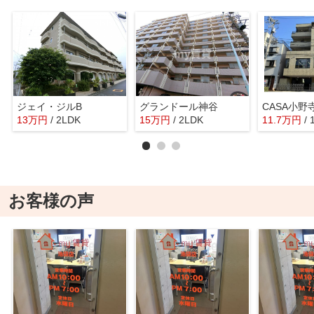
ジェイ・ジルB
グランドール神谷
CASA小野
13
万
円
/ 2LDK
15
万
円
/ 2LDK
11.7
万
円
/
お客様の声