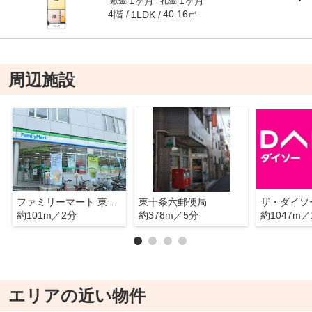
1ヶ月
1ヶ月
敷金
礼金
4階
40.16㎡
1LDK
周辺施設
ファミリーマート 東十条店
東十条六郵便局
約101m／2分
約378m／5分
約1047m／
エリアの近い物件