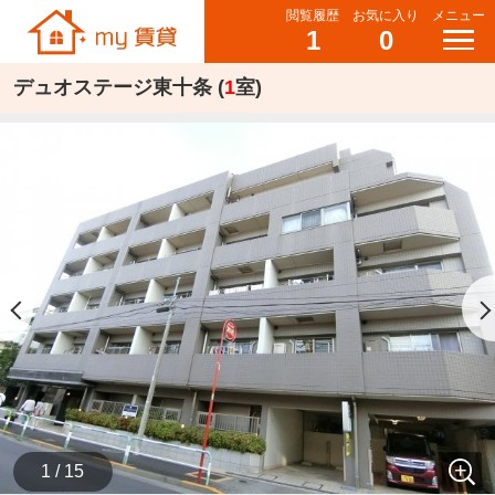
閲覧履歴
お気に入り
メニュー
1
0
デュオステージ東十条 (
1
室)
1 / 15