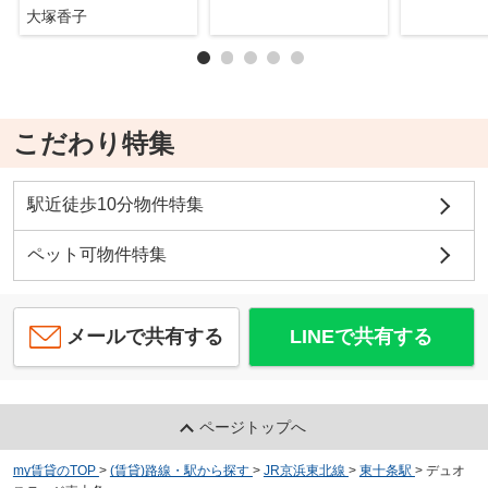
大塚香子
こだわり特集
駅近徒歩10分物件特集
ペット可物件特集
メールで共有する
LINEで共有する
ページトップへ
my賃貸のTOP
>
(賃貸)路線・駅から探す
>
JR京浜東北線
>
東十条駅
>
デュオ