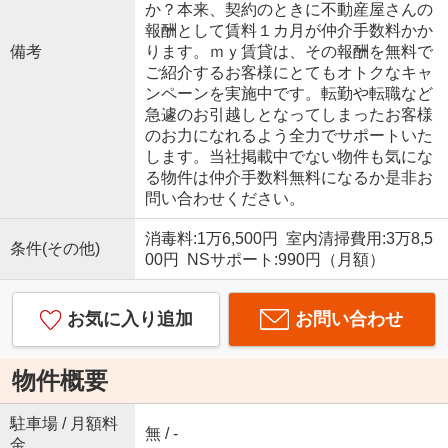
か？本来、契約のときに不動産屋さんの
報酬として賃料１カ月が仲介手数料かか
備考
ります。ｍｙ賃貸は、その報酬を無料で
ご紹介するお客様にとてもオトクなキャ
ンペーンを実施中です。転勤や転職など
急遽のお引越しとなってしまったお客様
のお力になれるよう全力でサポートいた
します。当社掲載中でない物件も気にな
る物件は仲介手数料無料になるか是非お
問い合わせください。
消毒料:1万6,500円 室内清掃費用:3万8,5
条件(その他)
00円 NSサポート:990円（月額）
お気に入り追加
お問い合わせ
物件概要
駐車場 / 月額料
無 / -
金