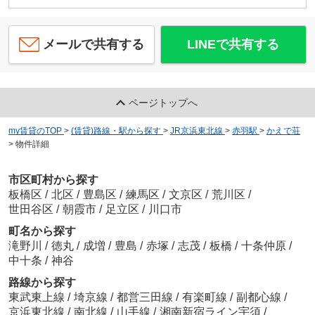
メールで共有する
LINEで共有する
ページトップへ
my賃貸のTOP
>
(賃貸)路線・駅から探す
>
JR京浜東北線
>
赤羽駅
>
かえで荘
>
物件詳細
市区町村から探す
板橋区
/
北区
/
豊島区
/
練馬区
/
文京区
/
荒川区
/
世田谷区
/
朝霞市
/
足立区
/
川口市
町名から探す
滝野川
/
徳丸
/
成増
/
豊島
/
赤塚
/
志茂
/
板橋
/
十条仲原
/
中十条
/
神谷
路線から探す
東武東上線
/
埼京線
/
都営三田線
/
有楽町線
/
副都心線
/
京浜東北線
/
南北線
/
山手線
/
湘南新宿ライン宇須
/