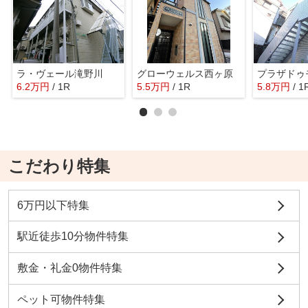
ラ・ヴェール滝野川
グローウェルス西ヶ原
6.2
万
円
/ 1R
5.5
万
円
/ 1R
5.8
万
円
/ 1
こだわり特集
6万円以下特集
駅近徒歩10分物件特集
敷金・礼金0物件特集
ペット可物件特集