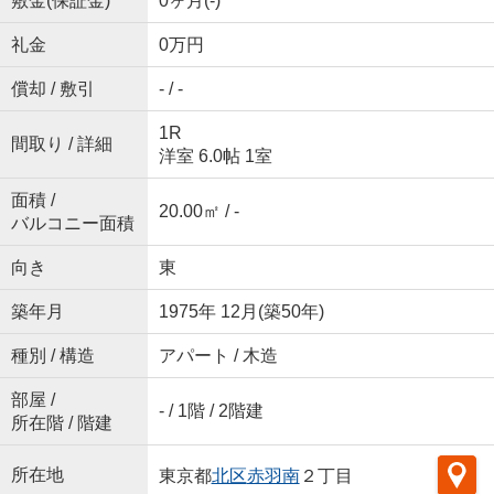
敷金(保証金)
0ヶ月(-)
礼金
0万円
償却 / 敷引
- / -
1R
間取り / 詳細
洋室 6.0帖 1室
面積 /
20.00㎡ / -
バルコニー面積
向き
東
築年月
1975年 12月(築50年)
種別 / 構造
アパート / 木造
部屋 /
- / 1階 / 2階建
所在階 / 階建
所在地
東京都
北区
赤羽南
２丁目