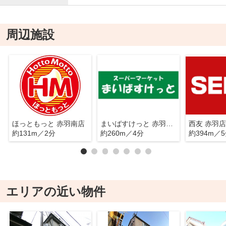
周辺施設
ほっともっと 赤羽南店
まいばすけっと 赤羽南2丁目店
西友 赤羽店
約131m／2分
約260m／4分
約394m／
エリアの近い物件