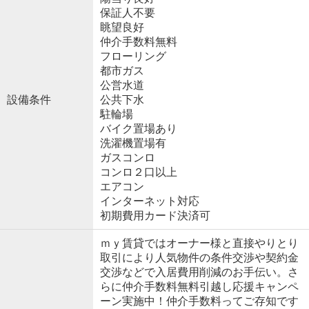
保証人不要
眺望良好
仲介手数料無料
フローリング
都市ガス
公営水道
設備条件
公共下水
駐輪場
バイク置場あり
洗濯機置場有
ガスコンロ
コンロ２口以上
エアコン
インターネット対応
初期費用カード決済可
ｍｙ賃貸ではオーナー様と直接やりとり
取引により人気物件の条件交渉や契約金
交渉などで入居費用削減のお手伝い。さ
らに仲介手数料無料引越し応援キャンペ
ーン実施中！仲介手数料ってご存知です