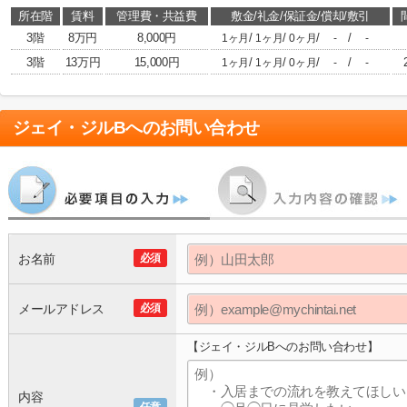
所在階
賃料
管理費・共益費
敷金/礼金/保証金/償却/敷引
3階
8万円
8,000円
/
/
/
/
1ヶ月
1ヶ月
0ヶ月
-
-
3階
13万円
15,000円
/
/
/
/
1ヶ月
1ヶ月
0ヶ月
-
-
ジェイ・ジルB
へのお問い合わせ
お名前
必須
メールアドレス
必須
【ジェイ・ジルBへのお問い合わせ】
内容