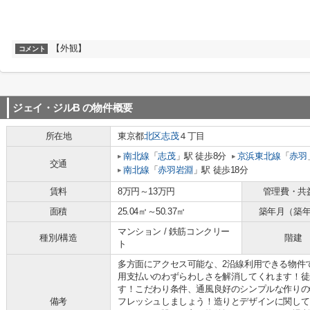
【外観】
コメント
ジェイ・ジルB
の物件概要
所在地
東京都
北区
志茂
４丁目
南北線
「
志茂
」駅 徒歩8分
京浜東北線
「
赤羽
交通
南北線
「
赤羽岩淵
」駅 徒歩18分
賃料
8万円～13万円
管理費・共
面積
25.04㎡～50.37㎡
築年月（築
マンション / 鉄筋コンクリー
種別/構造
階建
ト
多方面にアクセス可能な、2沿線利用できる物件
用支払いのわずらわしさを解消してくれます！徒
す！こだわり条件、通風良好のシンプルな作りの
備考
フレッシュしましょう！造りとデザインに関して