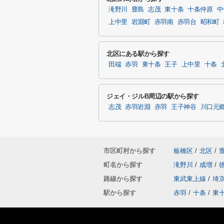
滝野川
豊島
志茂
東十条
十条仲原
中
上中里
岩淵町
赤羽南
赤羽台
昭和町
北区にある駅から探す
田端
赤羽
東十条
王子
上中里
十条
ジェイ・ジルB周辺の駅から探す
志茂
赤羽岩淵
赤羽
王子神谷
川口元
市区町村から探す
板橋区
/
北区
/
町名から探す
滝野川
/
成増
/
路線から探す
東武東上線
/
埼
駅から探す
赤羽
/
十条
/
東