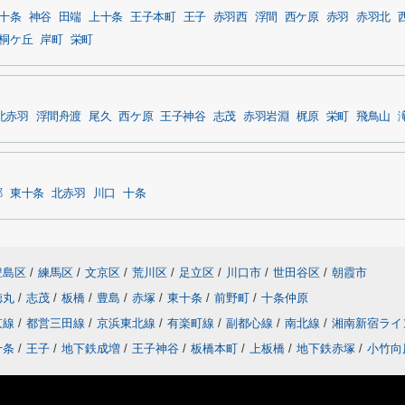
十条
神谷
田端
上十条
王子本町
王子
赤羽西
浮間
西ケ原
赤羽
赤羽北
桐ケ丘
岸町
栄町
北赤羽
浮間舟渡
尾久
西ケ原
王子神谷
志茂
赤羽岩淵
梶原
栄町
飛鳥山
郷
東十条
北赤羽
川口
十条
豊島区
/
練馬区
/
文京区
/
荒川区
/
足立区
/
川口市
/
世田谷区
/
朝霞市
徳丸
/
志茂
/
板橋
/
豊島
/
赤塚
/
東十条
/
前野町
/
十条仲原
京線
/
都営三田線
/
京浜東北線
/
有楽町線
/
副都心線
/
南北線
/
湘南新宿ライ
十条
/
王子
/
地下鉄成増
/
王子神谷
/
板橋本町
/
上板橋
/
地下鉄赤塚
/
小竹向