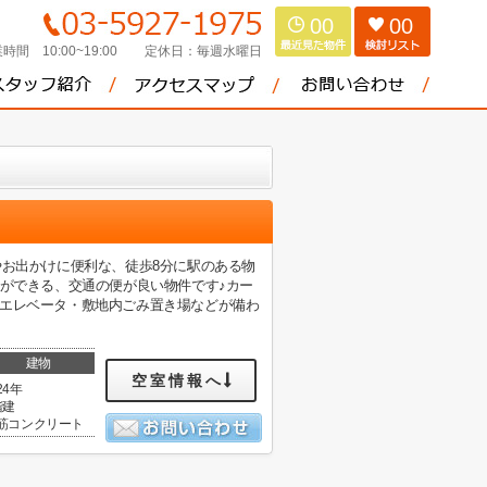
00
00
時間 10:00~19:00
定休日：
毎週水曜日
やお出かけに便利な、徒歩8分に駅のある物
用ができる、交通の便が良い物件です♪カー
はエレベータ・敷地内ごみ置き場などが備わ
建物
空室情報へ
24年
階建
筋コンクリート