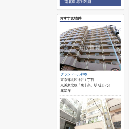
南北線 赤羽岩淵
おすすめ物件
グランドール神谷
東京都北区神谷１丁目
京浜東北線「東十条」駅 徒歩7分
築32年