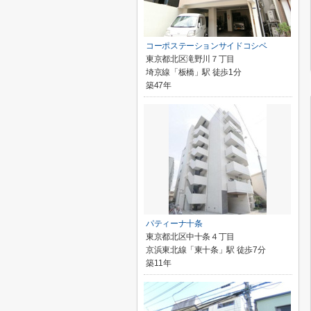
コーポステーションサイドコシベ
東京都北区滝野川７丁目
埼京線「板橋」駅 徒歩1分
築47年
パティーナ十条
東京都北区中十条４丁目
京浜東北線「東十条」駅 徒歩7分
築11年