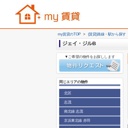
my賃貸のTOP
>
(賃貸)路線・駅から探す
ジェイ・ジルB
▼ご希望の物件をお探しします
同じエリアの物件
北区
志茂
南北線 志茂
京浜東北線 赤羽