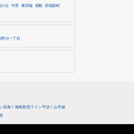
西が丘
中里
東田端
堀船
田端新町
滝野川一丁目
ン高海
/
湘南新宿ライン宇須
/
山手線
原