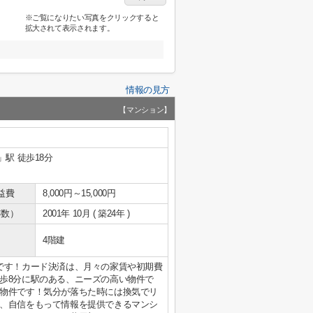
※ご覧になりたい写真をクリックすると
拡大されて表示されます。
情報の見方
【マンション】
」駅 徒歩18分
益費
8,000円～15,000円
年数）
2001年 10月 ( 築24年 )
4階建
です！カード決済は、月々の家賃や初期費
歩8分に駅のある、ニーズの高い物件で
物件です！気分が落ちた時には換気でリ
、自信をもって情報を提供できるマンシ