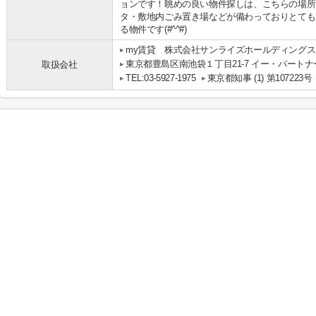
ョンです！眺めの良い物件探しは、こちらの場所
タ・敷地内ごみ置き場などが備わっておりとても
る物件です(#^^#)
my賃貸 株式会社サンライズホールディングス
東京都豊島区南池袋１丁目21-7 イー・パートナ
取扱会社
TEL:03-5927-1975
東京都知事 (1) 第107223号