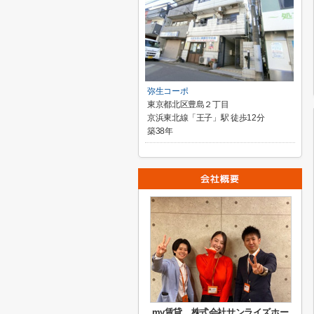
弥生コーポ
東京都北区豊島２丁目
京浜東北線「王子」駅 徒歩12分
築38年
my賃貸 株式会社サンライズホー