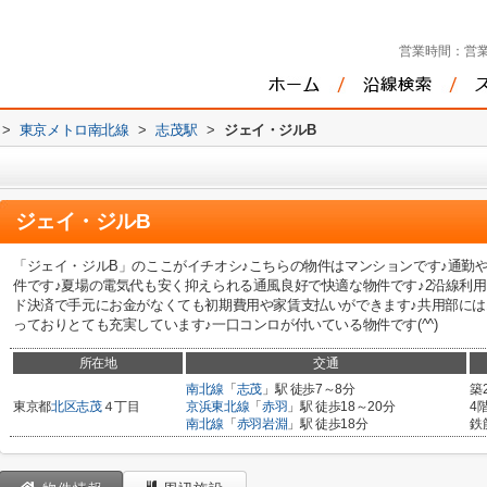
営業時間：
営業
>
東京メトロ南北線
>
志茂駅
>
ジェイ・ジルB
ジェイ・ジルB
「ジェイ・ジルB」のここがイチオシ♪こちらの物件はマンションです♪通勤
件です♪夏場の電気代も安く抑えられる通風良好で快適な物件です♪2沿線利
ド決済で手元にお金がなくても初期費用や家賃支払いができます♪共用部に
っておりとても充実しています♪一口コンロが付いている物件です(^^)
所在地
交通
南北線
「
志茂
」駅 徒歩7～8分
築
東京都
北区
志茂
４丁目
京浜東北線
「
赤羽
」駅 徒歩18～20分
4
南北線
「
赤羽岩淵
」駅 徒歩18分
鉄