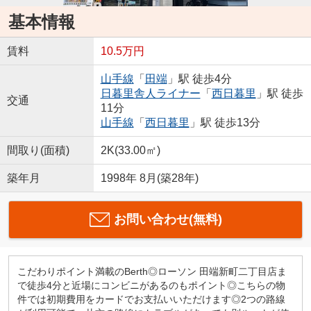
基本情報
賃料
10.5万円
山手線
「
田端
」駅 徒歩4分
日暮里舎人ライナー
「
西日暮里
」駅 徒歩
交通
11分
山手線
「
西日暮里
」駅 徒歩13分
間取り(面積)
2K(33.00㎡)
築年月
1998年 8月(築28年)
お問い合わせ(無料)
こだわりポイント満載のBerth◎ローソン 田端新町二丁目店ま
で徒歩4分と近場にコンビニがあるのもポイント◎こちらの物
件では初期費用をカードでお支払いいただけます◎2つの路線