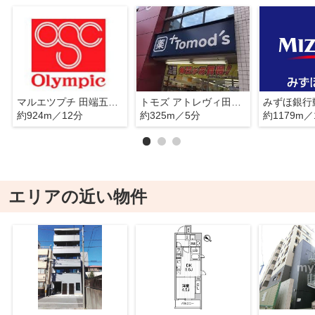
マルエツプチ 田端五丁目店
トモズ アトレヴィ田端店
みずほ銀行
約924m／12分
約325m／5分
約1179m／
エリアの近い物件