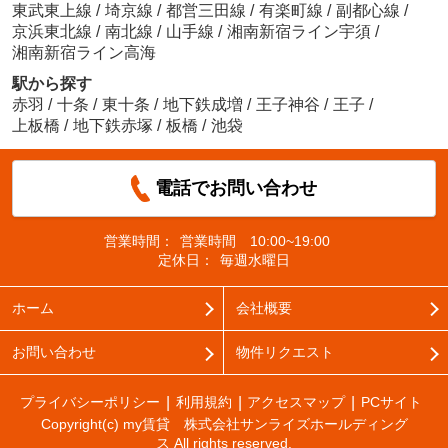
東武東上線
/
埼京線
/
都営三田線
/
有楽町線
/
副都心線
/
京浜東北線
/
南北線
/
山手線
/
湘南新宿ライン宇須
/
湘南新宿ライン高海
駅から探す
赤羽
/
十条
/
東十条
/
地下鉄成増
/
王子神谷
/
王子
/
上板橋
/
地下鉄赤塚
/
板橋
/
池袋
電話でお問い合わせ
営業時間：
営業時間 10:00~19:00
定休日：
毎週水曜日
ホーム
会社概要
お問い合わせ
物件リクエスト
プライバシーポリシー
利用規約
アクセスマップ
PCサイト
Copyright(c) my賃貸 株式会社サンライズホールディング
ス All rights reserved.