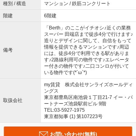
種別 / 構造
マンション / 鉄筋コンクリート
階建
6階建
「Berth」のここがイチオシ♪近くの業務
スーパー 田端店まで徒歩4分で行けます♪
造りとデザインに関して、自信をもって
情報を提供できるマンションです♪周辺
備考
には、徒歩4分で利用できる駅がありま
す♪2路線利用可の物件です♪エレベータ
ー付きの物件です♪二口コンロが付いて
いる物件です(*´ω`*)
my賃貸 株式会社サンライズホールディ
ングス
東京都豊島区南池袋１丁目21-7 イー・パ
取扱会社
ートナーズ池袋駅前ビル 9階
TEL:03-5927-1975
東京都知事 (1) 第107223号
お問い合わせ(無料)