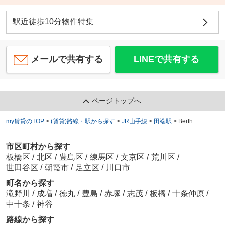
駅近徒歩10分物件特集
メールで共有する
LINEで共有する
ページトップへ
my賃貸のTOP
>
(賃貸)路線・駅から探す
>
JR山手線
>
田端駅
>
Berth
市区町村から探す
板橋区
/
北区
/
豊島区
/
練馬区
/
文京区
/
荒川区
/
世田谷区
/
朝霞市
/
足立区
/
川口市
町名から探す
滝野川
/
成増
/
徳丸
/
豊島
/
赤塚
/
志茂
/
板橋
/
十条仲原
/
中十条
/
神谷
路線から探す