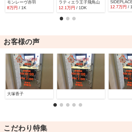
SIDEPLAC
モンレーヴ赤羽
ラティエラ王子飛鳥山
12.7
万
円
/ 
8
万
円
/ 1K
12.1
万
円
/ 1DK
お客様の声
大塚香子
こだわり特集