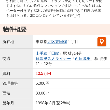
が利用可能で、片方の路線にトラブルがあっても別ルートが使
えます◎こちらの物件はマンションです◎こちらの物件はエレ
ベーター付きです◎2つの調理を同時に進行できて料理の効率
を上げられる、2口コンロが付いています(*^_^*)
物件概要
所在地
東京都
北区
東田端
１丁目
山手線
「
田端
」駅 徒歩4分
交通
日暮里舎人ライナー
「
西日暮里
」駅 徒歩
11～13分
賃料
10.5万円
管理費等
5,000円
面積
33.00㎡
築年月
1998年 8月(築28年)