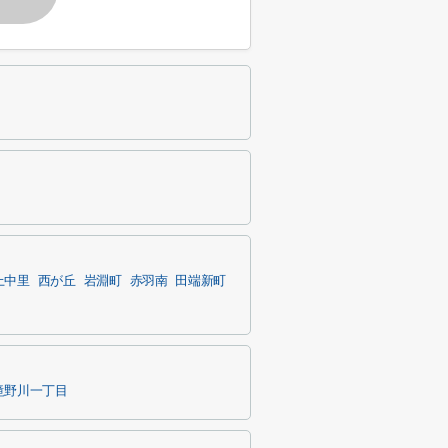
上中里
西が丘
岩淵町
赤羽南
田端新町
滝野川一丁目