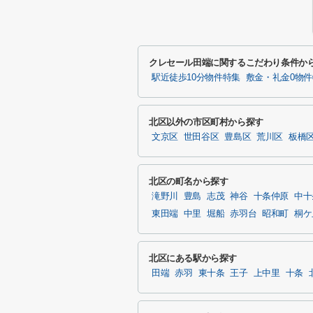
クレセール田端に関するこだわり条件か
駅近徒歩10分物件特集
敷金・礼金0物
北区以外の市区町村から探す
文京区
世田谷区
豊島区
荒川区
板橋
北区の町名から探す
滝野川
豊島
志茂
神谷
十条仲原
中十
東田端
中里
堀船
赤羽台
昭和町
桐ケ
北区にある駅から探す
田端
赤羽
東十条
王子
上中里
十条