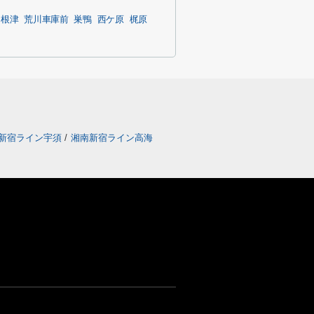
根津
荒川車庫前
巣鴨
西ケ原
梶原
新宿ライン宇須
/
湘南新宿ライン高海