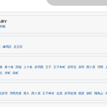
ら探す
件特集
区
練馬区
足立区
条
東十条
田端
上十条
赤羽西
王子
王子本町
赤羽北
赤羽
西ケ原
浮間
丘
岸町
栄町
北赤羽
浮間舟渡
尾久
西ケ原
王子神谷
志茂
赤羽岩淵
梶原
栄町
飛鳥山