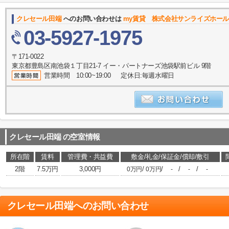
クレセール田端
へのお問い合わせは
my賃貸 株式会社サンライズホー
03-5927-1975
〒171-0022
東京都豊島区南池袋１丁目21-7 イー・パートナーズ池袋駅前ビル 9階
営業時間 10:00~19:00 定休日:毎週水曜日
クレセール田端
の空室情報
所在階
賃料
管理費・共益費
敷金/礼金/保証金/償却/敷引
2階
7.5万円
3,000円
/
/
/
/
0万円
0万円
-
-
-
クレセール田端
へのお問い合わせ