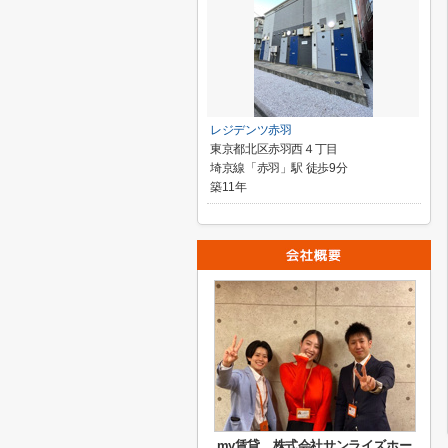
レジデンツ赤羽
東京都北区赤羽西４丁目
埼京線「赤羽」駅 徒歩9分
築11年
my賃貸 株式会社サンライズホー