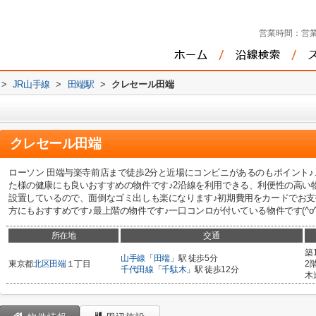
営業時間：
営業
>
JR山手線
>
田端駅
>
クレセール田端
クレセール田端
ローソン 田端与楽寺前店まで徒歩2分と近場にコンビニがあるのもポイント
た様の健康にも良いおすすめの物件です♪2沿線を利用できる、利便性の高い
設置しているので、面倒なゴミ出しも楽になります♪初期費用をカードでお
方にもおすすめです♪最上階の物件です♪一口コンロが付いている物件です(^o^
所在地
交通
築
山手線
「
田端
」駅 徒歩5分
東京都
北区
田端
１丁目
2
千代田線
「
千駄木
」駅 徒歩12分
木