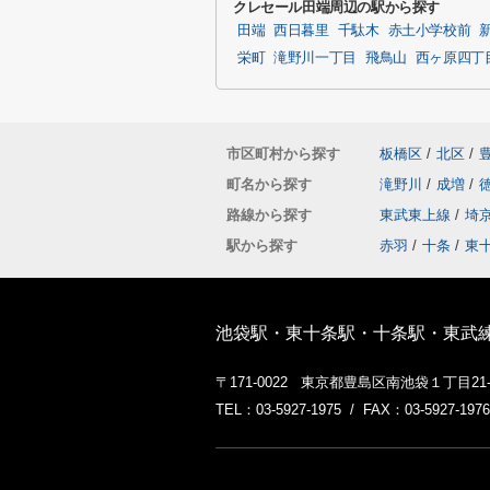
クレセール田端周辺の駅から探す
田端
西日暮里
千駄木
赤土小学校前
栄町
滝野川一丁目
飛鳥山
西ヶ原四丁
市区町村から探す
板橋区
/
北区
/
町名から探す
滝野川
/
成増
/
路線から探す
東武東上線
/
埼
駅から探す
赤羽
/
十条
/
東
池袋駅・東十条駅・十条駅・東武
〒171-0022 東京都豊島区南池袋１丁目2
TEL：03-5927-1975 / FAX：03-5927-1976