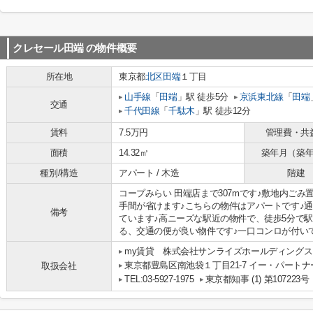
クレセール田端
の物件概要
所在地
東京都
北区
田端
１丁目
山手線
「
田端
」駅 徒歩5分
京浜東北線
「
田端
交通
千代田線
「
千駄木
」駅 徒歩12分
賃料
7.5万円
管理費・共
面積
14.32㎡
築年月（築
種別/構造
アパート / 木造
階建
コープみらい 田端店まで307mです♪敷地内ご
手間が省けます♪こちらの物件はアパートです♪
備考
ています♪高ニーズな駅近の物件で、徒歩5分で駅
る、交通の便が良い物件です♪一口コンロが付いてい
my賃貸 株式会社サンライズホールディングス
東京都豊島区南池袋１丁目21-7 イー・パートナ
取扱会社
TEL:03-5927-1975
東京都知事 (1) 第107223号