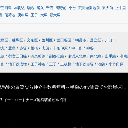
新三河島
本駒込
駒込
尾久
千石
熊野前
小台
荒川遊園地前
東大前
上中里
目
茗荷谷
庚申塚
王子
大塚
新大塚
豊島区
/
練馬区
/
文京区
/
荒川区
/
世田谷区
/
朝霞市
/
足立区
/
川口市
徳丸
/
豊島
/
赤塚
/
板橋
/
志茂
/
十条仲原
/
中十条
/
神谷
京線
/
都営三田線
/
有楽町線
/
副都心線
/
京浜東北線
/
南北線
/
山手線
/
湘南
十条
/
地下鉄成増
/
王子神谷
/
王子
/
上板橋
/
地下鉄赤塚
/
池袋
/
小竹向原
練馬駅の賃貸なら仲介手数料無料～半額のmy賃貸でお部屋探し
1-7 イー・パートナーズ池袋駅前ビル 9階