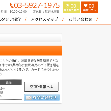
00
00
時間 10:00~19:00
定休日：
毎週水曜日
♪こちらの物件、通風良好な居住環境でどな
物件です♪共用部に住民専用のゴミ置き場を
支払いいただけるので、カードで決済したい
)
建物
空室情報へ
15年
階建
造