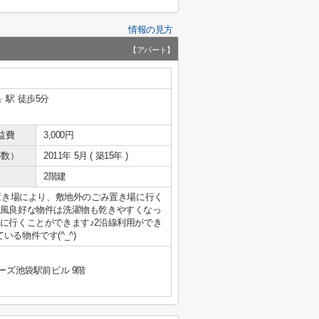
情報の見方
【アパート】
」駅 徒歩5分
益費
3,000円
年数）
2011年 5月 ( 築15年 )
2階建
み置き場により、敷地外のごみ置き場に行く
通風良好な物件は洗濯物も乾きやすくなっ
に行くことができます♪2沿線利用ができ
る物件です(^_^)
ーズ池袋駅前ビル 9階