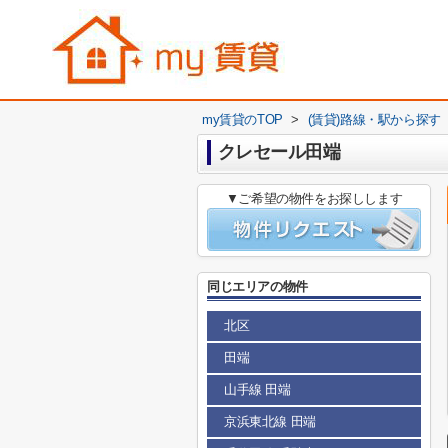
my賃貸のTOP
>
(賃貸)路線・駅から探す
クレセール田端
▼ご希望の物件をお探しします
同じエリアの物件
北区
田端
山手線 田端
京浜東北線 田端