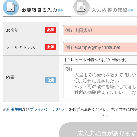
お名前
必須
メールアドレス
必須
【クレセール田端へのお問い合わせ】
内容
任意
※
利用規約
及び
プライバシーポリシー
を必ずお読みください。左記内容に同
い。
未入力項目があります