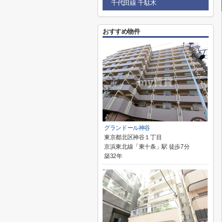
千代田線 千駄木
おすすめ物件
グランドール神谷
東京都北区神谷１丁目
京浜東北線「東十条」駅 徒歩7分
築32年