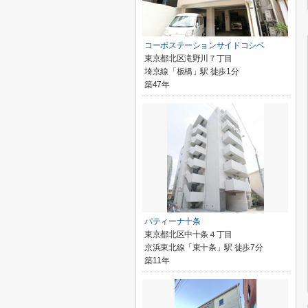
コーポステーションサイドコシベ
東京都北区滝野川７丁目
埼京線「板橋」駅 徒歩1分
築47年
パティーナ十条
東京都北区中十条４丁目
京浜東北線「東十条」駅 徒歩7分
築11年