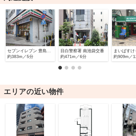
セブンイレブン 豊島西池袋1丁目店
目白警察署 南池袋交番
約383m／5分
約471m／6分
約909m／1
エリアの近い物件