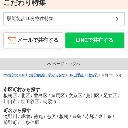
こだわり特集
駅近徒歩10分物件特集
メールで共有する
LINEで共有する
ページトップへ
my賃貸のTOP
>
(賃貸)路線・駅から探す
>
JR山手線
>
池袋駅
>
目白パラシオ
市区町村から探す
板橋区
/
北区
/
豊島区
/
練馬区
/
文京区
/
荒川区
/
足立区
/
川口市
/
世田谷区
/
朝霞市
町名から探す
滝野川
/
成増
/
徳丸
/
志茂
/
板橋
/
豊島
/
赤塚
/
東十条
/
前野町
/
十条仲原