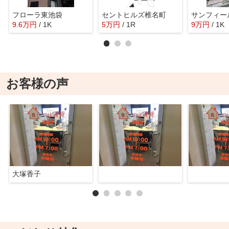
フローラ東池袋
セントヒルズ椎名町
サンフィー
9.6
万
円
/ 1K
5
万
円
/ 1R
9
万
円
/ 1K
お客様の声
大塚香子