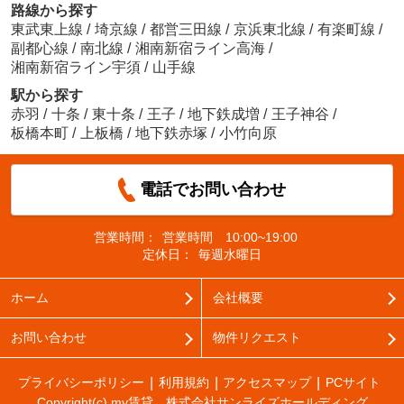
路線から探す
東武東上線
/
埼京線
/
都営三田線
/
京浜東北線
/
有楽町線
/
副都心線
/
南北線
/
湘南新宿ライン高海
/
湘南新宿ライン宇須
/
山手線
駅から探す
赤羽
/
十条
/
東十条
/
王子
/
地下鉄成増
/
王子神谷
/
板橋本町
/
上板橋
/
地下鉄赤塚
/
小竹向原
電話でお問い合わせ
営業時間：
営業時間 10:00~19:00
定休日：
毎週水曜日
ホーム
会社概要
お問い合わせ
物件リクエスト
プライバシーポリシー
利用規約
アクセスマップ
PCサイト
Copyright(c) my賃貸 株式会社サンライズホールディング