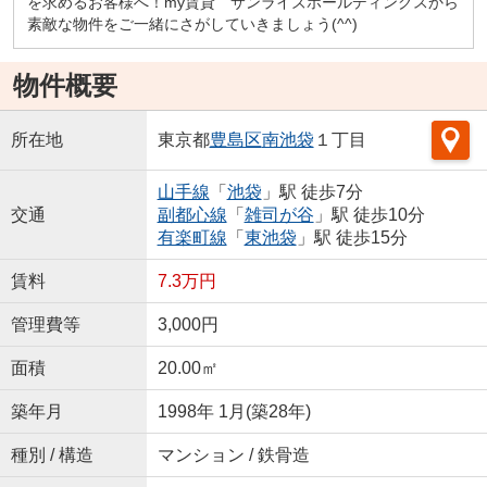
を求めるお客様へ！my賃貸 サンライズホールディングスから
素敵な物件をご一緒にさがしていきましょう(^^)
物件概要
所在地
東京都
豊島区
南池袋
１丁目
山手線
「
池袋
」駅 徒歩7分
交通
副都心線
「
雑司が谷
」駅 徒歩10分
有楽町線
「
東池袋
」駅 徒歩15分
賃料
7.3万円
管理費等
3,000円
面積
20.00㎡
築年月
1998年 1月(築28年)
種別 / 構造
マンション / 鉄骨造