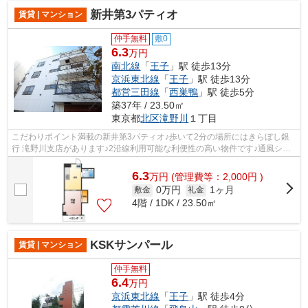
新井第3パティオ
賃貸 | マンション
仲手無料
敷0
6.3
万円
南北線
「
王子
」駅 徒歩13分
京浜東北線
「
王子
」駅 徒歩13分
都営三田線
「
西巣鴨
」駅 徒歩5分
築37年 / 23.50㎡
東京都
北区
滝野川
１丁目
こだわりポイント満載の新井第3パティオ♪歩いて2分の場所にはきらぼし銀
行 滝野川支店があります♪2沿線利用可能な利便性の高い物件です♪通風シス
テムが整った換気がしやすい物件です♪...
6.3
万
円
(管理費等：2,000円 )
0万円
1ヶ月
敷金
礼金
4階 / 1DK / 23.50㎡
KSKサンパール
賃貸 | マンション
仲手無料
6.4
万円
京浜東北線
「
王子
」駅 徒歩4分