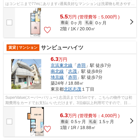
はコンビニまで77mにあります♪通風良好なマンションは洗濯物も乾きやすく
なっています♪共用部に住民専用のゴミ...
5.5
万
円
(管理費等：5,000円 )
0ヶ月
0ヶ月
敷金
礼金
2階 / 1K / 20.00㎡
サンビューハイツ
賃貸 | マンション
6.3
万円
京浜東北線
「
赤羽
」駅 徒歩7分
南北線
「
志茂
」駅 徒歩8分
埼京線
「
赤羽
」駅 徒歩7分
築24年 / 18.88㎡
東京都
北区
志茂
１丁目
SuperValue(スーパーバリュー) 志茂店まで315mです。こちらの物件では初
期費用をカードでお支払いいただけます。3沿線以上利用可ですので、日々
の移動に便利なマンションです。造りと...
6.3
万
円
(管理費等：4,000円 )
0.5ヶ月
1.5ヶ月
敷金
礼金
1階 / 1R / 18.88㎡