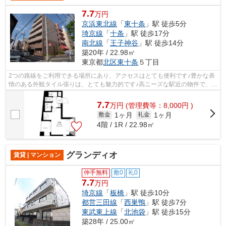
7.7
万円
京浜東北線
「
東十条
」駅 徒歩5分
埼京線
「
十条
」駅 徒歩17分
南北線
「
王子神谷
」駅 徒歩14分
築20年 / 22.98㎡
東京都
北区
東十条
５丁目
2つの路線をご利用できる場所にあり、アクセスはとても便利です♪豊かな表
情のある外観タイル張りは、とても魅力的です♪高ニーズな駅近の物件で、徒
歩5分で駅に行くことができます♪初期...
7.7
万
円
(管理費等：8,000円 )
1ヶ月
1ヶ月
敷金
礼金
4階 / 1R / 22.98㎡
グランディオ
賃貸 | マンション
仲手無料
敷0
礼0
7.7
万円
埼京線
「
板橋
」駅 徒歩10分
都営三田線
「
西巣鴨
」駅 徒歩7分
東武東上線
「
北池袋
」駅 徒歩15分
築28年 / 25.00㎡