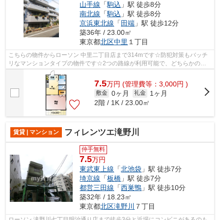
山手線
「
駒込
」駅 徒歩8分
南北線
「
駒込
」駅 徒歩8分
京浜東北線
「
田端
」駅 徒歩12分
築36年 / 23.00㎡
東京都
北区
中里
１丁目
こちらの物件からローソン 中里二丁目店まで314mです☆防犯対策もバッチ
リなマンションタイプの物件です☆2つの路線が利用可能で、どちらかの路
線にトラブルがあっても別ルートが使えま...
7.5
万
円
(管理費等：3,000円 )
0ヶ月
1ヶ月
敷金
礼金
2階 / 1K / 23.00㎡
フィレンツエ滝野川
賃貸 | マンション
仲手無料
7.5
万円
東武東上線
「
北池袋
」駅 徒歩7分
埼京線
「
板橋
」駅 徒歩7分
都営三田線
「
西巣鴨
」駅 徒歩10分
築32年 / 18.23㎡
東京都
北区
滝野川
７丁目
ローソン 滝野川七丁目明治通り店まで徒歩3分と近場にコンビニがあるのも