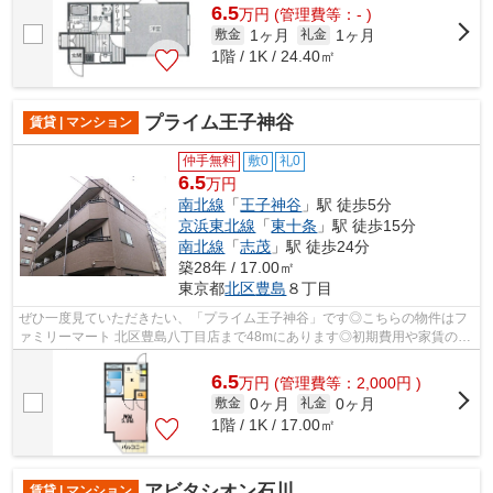
6.5
万
円
(管理費等：- )
1ヶ月
1ヶ月
敷金
礼金
1階 / 1K / 24.40㎡
プライム王子神谷
賃貸 | マンション
仲手無料
敷0
礼0
6.5
万円
南北線
「
王子神谷
」駅 徒歩5分
京浜東北線
「
東十条
」駅 徒歩15分
南北線
「
志茂
」駅 徒歩24分
築28年 / 17.00㎡
東京都
北区
豊島
８丁目
ぜひ一度見ていただきたい、「プライム王子神谷」です◎こちらの物件はフ
ァミリーマート 北区豊島八丁目店まで48mにあります◎初期費用や家賃のカ
ード決済で、月々の支払の手間を省けま...
6.5
万
円
(管理費等：2,000円 )
0ヶ月
0ヶ月
敷金
礼金
1階 / 1K / 17.00㎡
アビタシオン石川
賃貸 | マンション