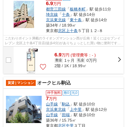
6.9
万円
都営三田線
「
板橋本町
」駅 徒歩11分
埼京線
「
十条
」駅 徒歩14分
京浜東北線
「
東十条
」駅 徒歩14分
築34年 / 18.99㎡
東京都
北区
上十条
５丁目１２-８
こだわりポイント満載のライオンズマンション西が丘南！近くにはセブンイ
レブン 北区上十条4丁目店(徒歩4分)がありちょっとした買い物に便利です！
外観タイル張りは耐久性に優れ、管理...
6.9
万
円
(管理費等：- )
1ヶ月
0万円
敷金
礼金
2階 / 1K / 18.99㎡
オークヒル駒込
賃貸 | マンション
仲手無料
敷0
礼0
7
万円
山手線
「
駒込
」駅 徒歩10分
京浜東北線
「
上中里
」駅 徒歩12分
山手線
「
田端
」駅 徒歩10分
築36年 / 15.75㎡
東京都
北区
中里
３丁目