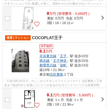
けるマンションです♪風通しが良く、湿気やカビの心配が少ないマンションで
す♪アクセスの良い徒歩10分の物件で...
8
万
円
(管理費等：5,000円 )
0万円
0万円
敷金
礼金
3階 / 1K / 18.11㎡
COCOFLAT王子
賃貸 | マンション
仲手無料
8.1
万円
京浜東北線
「
王子
」駅 徒歩10分
南北線
「
王子神谷
」駅 徒歩15分
都電荒川線
「
栄町
」駅 徒歩13分
築10年 / 21.96㎡
東京都
北区
豊島
２丁目
「COCOFLAT王子」のここがイチオシ☆ファミリーマート 北区豊島二丁目
店まで徒歩5分と近場にコンビニがあるのもポイント☆いつでも快適空間を
味わえる通風良好な気持ちよい物件☆クレジッ...
8.1
万
円
(管理費等：5,000円 )
1ヶ月
1ヶ月
敷金
礼金
2階 / 1R / 21.96㎡