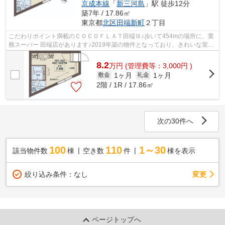
京成本線
「
新三河島
」駅 徒歩12分
築7年 / 17.86㎡
東京都
北区
田端新町
２丁目
こだわりポイント満載のＣＯＣＯＦＬＡＴ田端Ⅲ♪歩いて454mの場所に、業
務スーパー 田端店があります♪2019年築の物件となっており、きれいな室内
が魅力です♪防犯対策もバッチリなマンシ...
8.2
万
円
(管理費等：3,000円 )
1ヶ月
1ヶ月
敷金
礼金
2階 / 1R / 17.86㎡
次の30件へ
100
110
1～30
該当物件数
棟
空き数
件
棟を表示
変更
絞り込み条件：
なし
ページトップへ