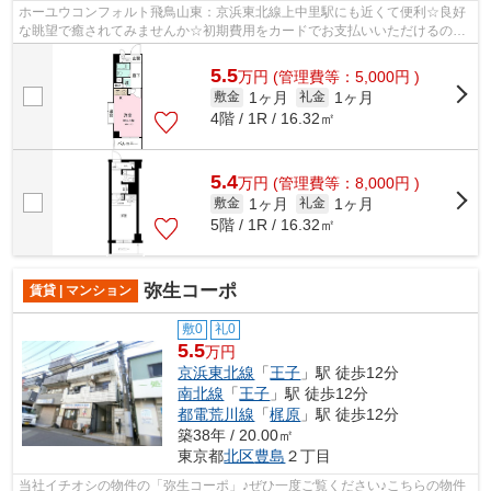
ホーユウコンフォルト飛鳥山東：京浜東北線上中里駅にも近くて便利☆良好
な眺望で癒されてみませんか☆初期費用をカードでお支払いいただけるの
で、カードで決済したい方にもおすすめで...
5.5
万
円
(管理費等：5,000円 )
1ヶ月
1ヶ月
敷金
礼金
4階 / 1R / 16.32㎡
5.4
万
円
(管理費等：8,000円 )
1ヶ月
1ヶ月
敷金
礼金
5階 / 1R / 16.32㎡
弥生コーポ
賃貸 | マンション
敷0
礼0
5.5
万円
京浜東北線
「
王子
」駅 徒歩12分
南北線
「
王子
」駅 徒歩12分
都電荒川線
「
梶原
」駅 徒歩12分
築38年 / 20.00㎡
東京都
北区
豊島
２丁目
当社イチオシの物件の「弥生コーポ」♪ぜひ一度ご覧ください♪こちらの物件