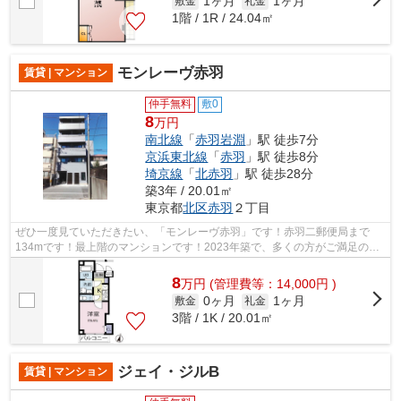
1ヶ月
1ヶ月
敷金
礼金
1階 / 1R / 24.04㎡
モンレーヴ赤羽
賃貸 | マンション
仲手無料
敷0
8
万円
南北線
「
赤羽岩淵
」駅 徒歩7分
京浜東北線
「
赤羽
」駅 徒歩8分
埼京線
「
北赤羽
」駅 徒歩28分
築3年 / 20.01㎡
東京都
北区
赤羽
２丁目
ぜひ一度見ていただきたい、「モンレーヴ赤羽」です！赤羽二郵便局まで
134mです！最上階のマンションです！2023年築で、多くの方がご満足の物
件はこちらです！あると使い勝手がよく利...
8
万
円
(管理費等：14,000円 )
0ヶ月
1ヶ月
敷金
礼金
3階 / 1K / 20.01㎡
ジェイ・ジルB
賃貸 | マンション