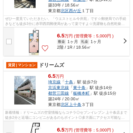
築33年 / 18.56㎡
東京都
北区
西が丘
１丁目
ぜひ一度見ていただきたい、「ウエストヒル今井苑」です☆郵便局での手続
きなども徒歩3分に赤羽西四郵便局があって楽ですよ☆洗濯物も自然乾燥で
すぐ乾く通風良好な間取りの物件☆2つの路...
6.5
万
円
(管理費等：5,000円 )
1ヶ月
1ヶ月
敷金
礼金
2階 / 1R / 18.56㎡
ドリームズ
賃貸 | マンション
6.5
万円
埼京線
「
十条
」駅 徒歩7分
京浜東北線
「
東十条
」駅 徒歩14分
都営三田線
「
板橋本町
」駅 徒歩15分
築24年 / 20.00㎡
東京都
北区
上十条
３丁目
新着情報：ドリームズの空室情報ならコチラ◎セブンイレブン 上十条店まで
徒歩2分と近場にコンビニがあるのもポイント◎多方面にアクセス可能な、2
沿線利用できる物件です◎好評の駅近物...
6.5
万
円
(管理費等：5,000円 )