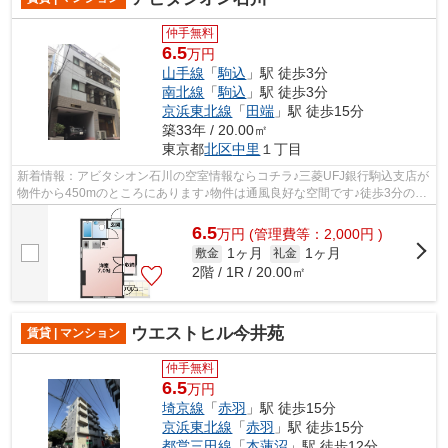
仲手無料
6.5
万円
山手線
「
駒込
」駅 徒歩3分
南北線
「
駒込
」駅 徒歩3分
京浜東北線
「
田端
」駅 徒歩15分
築33年 / 20.00㎡
東京都
北区
中里
１丁目
新着情報：アビタシオン石川の空室情報ならコチラ♪三菱UFJ銀行駒込支店が
物件から450mのところにあります♪物件は通風良好な空間です♪徒歩3分の位
置に駅がある物件です♪うっとりする程...
6.5
万
円
(管理費等：2,000円 )
1ヶ月
1ヶ月
敷金
礼金
2階 / 1R / 20.00㎡
ウエストヒル今井苑
賃貸 | マンション
仲手無料
6.5
万円
埼京線
「
赤羽
」駅 徒歩15分
京浜東北線
「
赤羽
」駅 徒歩15分
都営三田線
「
本蓮沼
」駅 徒歩12分