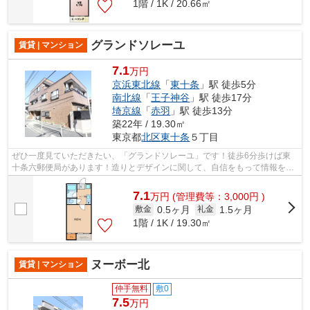
1階 / 1K / 20.66㎡
グランドソレーユ
賃貸 | マンション
7.1
万円
京浜東北線
「
東十条
」駅 徒歩5分
南北線
「
王子神谷
」駅 徒歩17分
埼京線
「
赤羽
」駅 徒歩13分
築22年 / 19.30㎡
東京都
北区
東十条
５丁目
ぜひ一度見ていただきたい、「グランドソレーユ」です！徒歩6分歩けば東
十条六郵便局があります！造りとデザインに関して、自信をもって情報を提
供できるマンションです！こちらの物件...
7.1
万
円
(管理費等：3,000円 )
0.5ヶ月
1.5ヶ月
敷金
礼金
1階 / 1K / 19.30㎡
ヌーボー北
賃貸 | マンション
仲手無料
敷0
7.5
万円