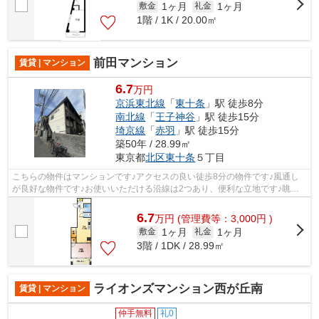
1ヶ月
1ヶ月
敷金
礼金
1階 / 1K / 20.00㎡
前田マンション
賃貸 | マンション
6.7
万円
京浜東北線
「
東十条
」駅 徒歩8分
南北線
「
王子神谷
」駅 徒歩15分
埼京線
「
赤羽
」駅 徒歩15分
築50年 / 28.99㎡
東京都
北区
東十条
５丁目
こちらの物件はマンションです♪アクセスの良い徒歩8分の物件です♪風通し
が良好な物件です♪お使いいただける沿線は2つあり、便利な立地です♪眺め
の良いマンション探しは、こちらの場所...
6.7
万
円
(管理費等：3,000円 )
1ヶ月
1ヶ月
敷金
礼金
3階 / 1DK / 28.99㎡
ライオンズマンション西が丘南
賃貸 | マンション
仲手無料
礼0