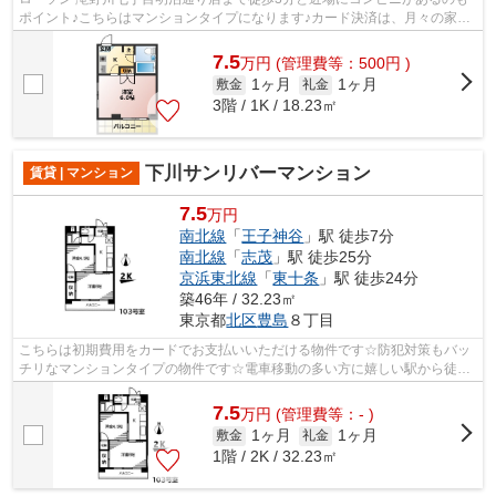
ポイント♪こちらはマンションタイプになります♪カード決済は、月々の家賃
や初期費用支払いのわずらわしさを解...
7.5
万
円
(管理費等：500円 )
1ヶ月
1ヶ月
敷金
礼金
3階 / 1K / 18.23㎡
下川サンリバーマンション
賃貸 | マンション
7.5
万円
南北線
「
王子神谷
」駅 徒歩7分
南北線
「
志茂
」駅 徒歩25分
京浜東北線
「
東十条
」駅 徒歩24分
築46年 / 32.23㎡
東京都
北区
豊島
８丁目
こちらは初期費用をカードでお支払いいただける物件です☆防犯対策もバッ
チリなマンションタイプの物件です☆電車移動の多い方に嬉しい駅から徒歩
7分の物件です☆2つの沿線をご利用可能で...
7.5
万
円
(管理費等：- )
1ヶ月
1ヶ月
敷金
礼金
1階 / 2K / 32.23㎡