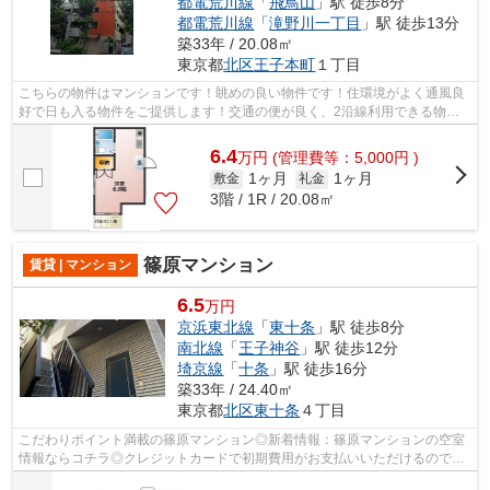
都電荒川線
「
飛鳥山
」駅 徒歩8分
都電荒川線
「
滝野川一丁目
」駅 徒歩13分
築33年 / 20.08㎡
東京都
北区
王子本町
１丁目
こちらの物件はマンションです！眺めの良い物件です！住環境がよく通風良
好で日も入る物件をご提供します！交通の便が良く、2沿線利用できる物件
です！こちらの物件はエレベーター付き...
6.4
万
円
(管理費等：5,000円 )
1ヶ月
1ヶ月
敷金
礼金
3階 / 1R / 20.08㎡
篠原マンション
賃貸 | マンション
6.5
万円
京浜東北線
「
東十条
」駅 徒歩8分
南北線
「
王子神谷
」駅 徒歩12分
埼京線
「
十条
」駅 徒歩16分
築33年 / 24.40㎡
東京都
北区
東十条
４丁目
こだわりポイント満載の篠原マンション◎新着情報：篠原マンションの空室
情報ならコチラ◎クレジットカードで初期費用がお支払いいただけるので、
決済の手間が軽減できます◎2沿線を利用...