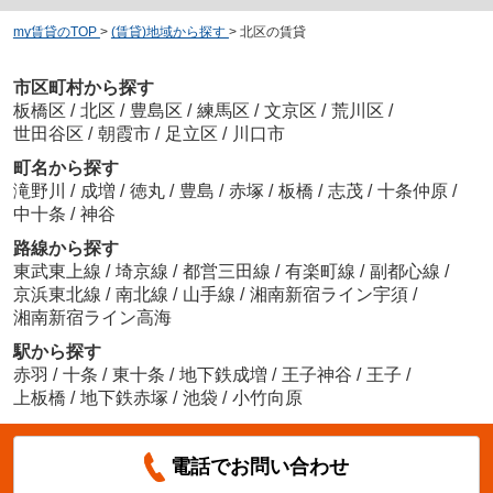
my賃貸のTOP
>
(賃貸)地域から探す
>
北区の賃貸
市区町村から探す
板橋区
/
北区
/
豊島区
/
練馬区
/
文京区
/
荒川区
/
世田谷区
/
朝霞市
/
足立区
/
川口市
町名から探す
滝野川
/
成増
/
徳丸
/
豊島
/
赤塚
/
板橋
/
志茂
/
十条仲原
/
中十条
/
神谷
路線から探す
東武東上線
/
埼京線
/
都営三田線
/
有楽町線
/
副都心線
/
京浜東北線
/
南北線
/
山手線
/
湘南新宿ライン宇須
/
湘南新宿ライン高海
駅から探す
赤羽
/
十条
/
東十条
/
地下鉄成増
/
王子神谷
/
王子
/
上板橋
/
地下鉄赤塚
/
池袋
/
小竹向原
電話でお問い合わせ