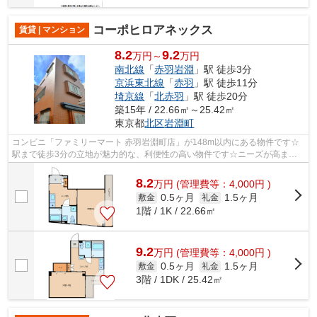
コーポヒロアネックス
賃貸 | マンション
8.2
9.2
万円～
万円
南北線
「
赤羽岩淵
」駅 徒歩3分
京浜東北線
「
赤羽
」駅 徒歩11分
埼京線
「
北赤羽
」駅 徒歩20分
築15年 / 22.66㎡～25.42㎡
東京都
北区
岩淵町
コンビニ「ファミリーマート 赤羽岩淵町店」が148m以内にある物件です☆
駅まで徒歩3分の立地が魅力的な、利便性の高い物件です☆ニーズが高まっ
ており求められている設備が敷地内ごみ置...
8.2
万
円
(管理費等：4,000円 )
0.5ヶ月
1.5ヶ月
敷金
礼金
1階 / 1K / 22.66㎡
9.2
万
円
(管理費等：4,000円 )
0.5ヶ月
1.5ヶ月
敷金
礼金
3階 / 1DK / 25.42㎡