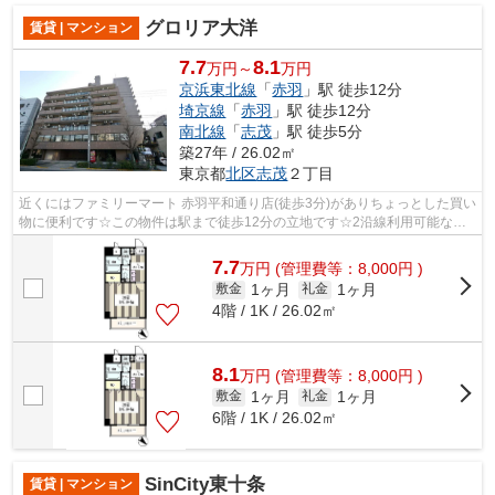
グロリア大洋
賃貸 | マンション
7.7
8.1
万円～
万円
京浜東北線
「
赤羽
」駅 徒歩12分
埼京線
「
赤羽
」駅 徒歩12分
南北線
「
志茂
」駅 徒歩5分
築27年 / 26.02㎡
東京都
北区
志茂
２丁目
近くにはファミリーマート 赤羽平和通り店(徒歩3分)がありちょっとした買い
物に便利です☆この物件は駅まで徒歩12分の立地です☆2沿線利用可能な、
利便性の高い立地の物件です☆魅力的で...
7.7
万
円
(管理費等：8,000円 )
1ヶ月
1ヶ月
敷金
礼金
4階 / 1K / 26.02㎡
8.1
万
円
(管理費等：8,000円 )
1ヶ月
1ヶ月
敷金
礼金
6階 / 1K / 26.02㎡
SinCity東十条
賃貸 | マンション