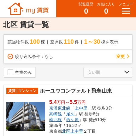
閲覧履歴
お気に入り
メニュー
0
0
北区 賃貸一覧
100
110
1～30
該当物件数
棟
空き数
件
棟を表示
変更
絞り込み条件：
なし
空室のみ
ホーユウコンフォルト飛鳥山東
賃貸 | マンション
5.4
5.5
万円～
万円
京浜東北線
「
上中里
」駅 徒歩3分
高崎線
「
尾久
」駅 徒歩8分
南北線
「
西ケ原
」駅 徒歩10分
築35年 / 16.32㎡
東京都
北区
上中里
２丁目