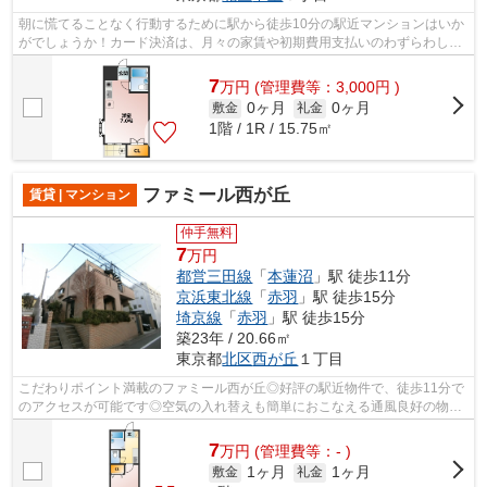
朝に慌てることなく行動するために駅から徒歩10分の駅近マンションはいか
がでしょうか！カード決済は、月々の家賃や初期費用支払いのわずらわしさ
を解消してくれます！風通しが良く真...
7
万
円
(管理費等：3,000円 )
0ヶ月
0ヶ月
敷金
礼金
1階 / 1R / 15.75㎡
ファミール西が丘
賃貸 | マンション
仲手無料
7
万円
都営三田線
「
本蓮沼
」駅 徒歩11分
京浜東北線
「
赤羽
」駅 徒歩15分
埼京線
「
赤羽
」駅 徒歩15分
築23年 / 20.66㎡
東京都
北区
西が丘
１丁目
こだわりポイント満載のファミール西が丘◎好評の駅近物件で、徒歩11分で
のアクセスが可能です◎空気の入れ替えも簡単におこなえる通風良好の物件
です◎2沿線利用ができる、交通の便の良...
7
万
円
(管理費等：- )
1ヶ月
1ヶ月
敷金
礼金