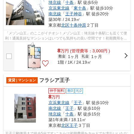
埼京線
「
十条
」駅 徒歩5分
京浜東北線
「
東十条
」駅 徒歩10分
南北線
「
王子神谷
」駅 徒歩20分
築30年 / 24.19㎡
東京都
北区
十条仲原
２丁目
「メゾン山王」のここがイチオシ！メゾン山王：埼京線十条駅にも近くて便
利！通風良好なマンションはいつでも気持ちの良い空間です！初期費用をカ
ードでお支払いいただけるので、カー...
8
万
円
(管理費等：3,000円 )
1ヶ月
1ヶ月
敷金
礼金
1階 / 1K / 24.19㎡
フラシア王子
賃貸 | マンション
仲手無料
敷0
礼0
8
万円
京浜東北線
「
王子
」駅 徒歩10分
南北線
「
王子
」駅 徒歩10分
埼京線
「
十条
」駅 徒歩15分
築1年未満 / 18.11㎡
東京都
北区
王子
３丁目
王子三郵便局まで徒歩5分です♪こちらは初期費用をカードでお支払いいただ