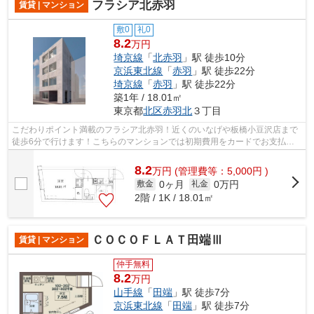
フラシア北赤羽
賃貸 | マンション
敷0
礼0
8.2
万円
埼京線
「
北赤羽
」駅 徒歩10分
京浜東北線
「
赤羽
」駅 徒歩22分
埼京線
「
赤羽
」駅 徒歩22分
築1年 / 18.01㎡
東京都
北区
赤羽北
３丁目
こだわりポイント満載のフラシア北赤羽！近くのいなげや板橋小豆沢店まで
徒歩6分で行けます！こちらのマンションでは初期費用をカードでお支払い
いただけます！令和7年築で、多くの方...
8.2
万
円
(管理費等：5,000円 )
0ヶ月
0万円
敷金
礼金
2階 / 1K / 18.01㎡
ＣＯＣＯＦＬＡＴ田端Ⅲ
賃貸 | マンション
仲手無料
8.2
万円
山手線
「
田端
」駅 徒歩7分
京浜東北線
「
田端
」駅 徒歩7分