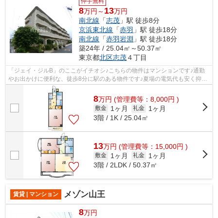
仲手無料
8
13
万円～
万円
南北線
「
志茂
」駅 徒歩8分
京浜東北線
「
赤羽
」駅 徒歩18分
南北線
「
赤羽岩淵
」駅 徒歩18分
築24年 / 25.04㎡～50.37㎡
東京都
北区
志茂
４丁目
「ジェイ・ジルB」のここがイチオシ♪こちらの物件はマンションです♪通勤
やお出かけに便利な、徒歩8分に駅のある物件です♪夏場の電気代も安く抑え
られる通風良好で快適な物件です♪2沿線...
8
万
円
(管理費等：8,000円 )
1ヶ月
1ヶ月
敷金
礼金
3階 / 1K / 25.04㎡
13
万
円
(管理費等：15,000円 )
1ヶ月
1ヶ月
敷金
礼金
3階 / 2LDK / 50.37㎡
メゾン山王
賃貸 | マンション
8
万円