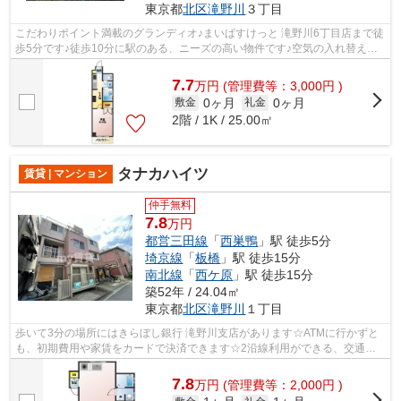
東京都
北区
滝野川
３丁目
こだわりポイント満載のグランディオ♪まいばすけっと 滝野川6丁目店まで徒
歩5分です♪徒歩10分に駅のある、ニーズの高い物件です♪空気の入れ替えも
簡単におこなえる通風良好のマンショ...
7.7
万
円
(管理費等：3,000円 )
0ヶ月
0ヶ月
敷金
礼金
2階 / 1K / 25.00㎡
タナカハイツ
賃貸 | マンション
仲手無料
7.8
万円
都営三田線
「
西巣鴨
」駅 徒歩5分
埼京線
「
板橋
」駅 徒歩15分
南北線
「
西ケ原
」駅 徒歩15分
築52年 / 24.04㎡
東京都
北区
滝野川
１丁目
歩いて3分の場所にはきらぼし銀行 滝野川支店があります☆ATMに行かずと
も、初期費用や家賃をカードで決済できます☆2沿線利用ができる、交通の
便の良い物件です☆平坦な場所にあるマンシ...
7.8
万
円
(管理費等：2,000円 )